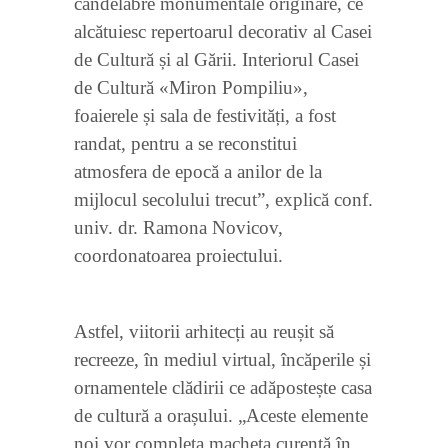
candelabre monumentale originare, ce
alcătuiesc repertoarul decorativ al Casei
de Cultură și al Gării. Interiorul Casei
de Cultură «Miron Pompiliu»,
foaierele și sala de festivități, a fost
randat, pentru a se reconstitui
atmosfera de epocă a anilor de la
mijlocul secolului trecut”, explică conf.
univ. dr. Ramona Novicov,
coordonatoarea proiectului.
Astfel, viitorii arhitecți au reușit să
recreeze, în mediul virtual, încăperile și
ornamentele clădirii ce adăpostește casa
de cultură a orașului. „Aceste elemente
noi vor completa macheta curentă în