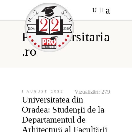
Prouniversitaria
.ro
Vizualizări:
279
1 AUGUST 2022
Universitatea din
Oradea: Studenții de la
Departamentul de
Arhitectură al Facultății