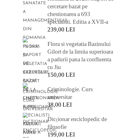
cercetare bazat pe
chestionarea a 693
specialisti. Editia a XVII-a
239,00
LEI
Flora si vegetatia Bazinului
Gilort de la limita superioara
a padurii pana la confluenta
cu Jiu
150,00
LEI
Criminologie. Curs
universitar
38,00
LEI
Dicționar enciclopedic de
filosofie
199,00
LEI