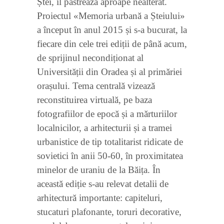
Ștei, îl păstrează aproape nealterat.
Proiectul «Memoria urbană a Șteiului»
a început în anul 2015 și s-a bucurat, la
fiecare din cele trei ediții de până acum,
de sprijinul necondiționat al
Universității din Oradea și al primăriei
orașului. Tema centrală vizează
reconstituirea virtuală, pe baza
fotografiilor de epocă și a mărturiilor
localnicilor, a arhitecturii și a tramei
urbanistice de tip totalitarist ridicate de
sovietici în anii 50-60, în proximitatea
minelor de uraniu de la Băița. În
această ediție s-au relevat detalii de
arhitectură importante: capiteluri,
stucaturi plafonante, toruri decorative,