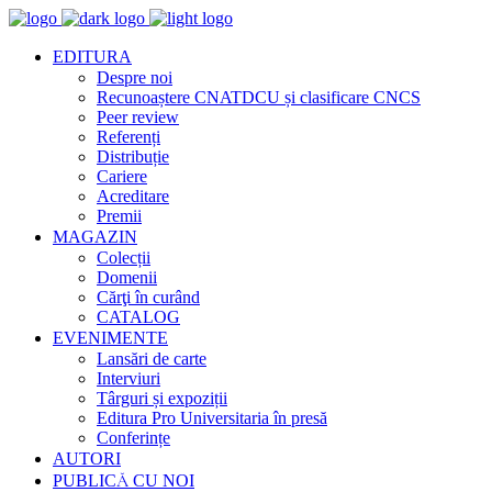
EDITURA
Despre noi
Recunoaștere CNATDCU și clasificare CNCS
Peer review
Referenți
Distribuție
Cariere
Acreditare
Premii
MAGAZIN
Colecții
Domenii
Cărţi în curând
CATALOG
EVENIMENTE
Lansări de carte
Interviuri
Târguri și expoziții
Editura Pro Universitaria în presă
Conferințe
AUTORI
PUBLICĂ CU NOI