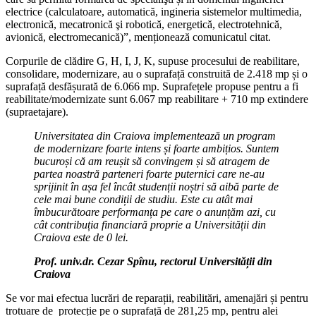
electrice (calculatoare, automatică, ingineria sistemelor multimedia,
electronică, mecatronică şi robotică, energetică, electrotehnică,
avionică, electromecanică)”, menționează comunicatul citat.
Corpurile de clădire G, H, I, J, K, supuse procesului de reabilitare,
consolidare, modernizare, au o suprafață construită de 2.418 mp și o
suprafață desfășurată de 6.066 mp. Suprafețele propuse pentru a fi
reabilitate/modernizate sunt 6.067 mp reabilitare + 710 mp extindere
(supraetajare).
Universitatea din Craiova implementează un program
de modernizare foarte intens și foarte ambițios. Suntem
bucuroși că am reușit să convingem și să atragem de
partea noastră parteneri foarte puternici care ne-au
sprijinit în așa fel încât studenții noștri să aibă parte de
cele mai bune condiții de studiu. Este cu atât mai
îmbucurătoare performanța pe care o anunțăm azi, cu
cât contribuția financiară proprie a Universității din
Craiova este de 0 lei.
Prof. univ.dr. Cezar Spînu, rectorul Universității din
Craiova
Se vor mai efectua lucrări de reparații, reabilitări, amenajări și pentru
trotuare de protecție pe o suprafață de 281,25 mp, pentru alei