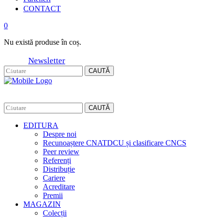
CONTACT
0
Nu există produse în coș.
Newsletter
CAUTĂ
CAUTĂ
EDITURA
Despre noi
Recunoaștere CNATDCU și clasificare CNCS
Peer review
Referenți
Distribuție
Cariere
Acreditare
Premii
MAGAZIN
Colecții