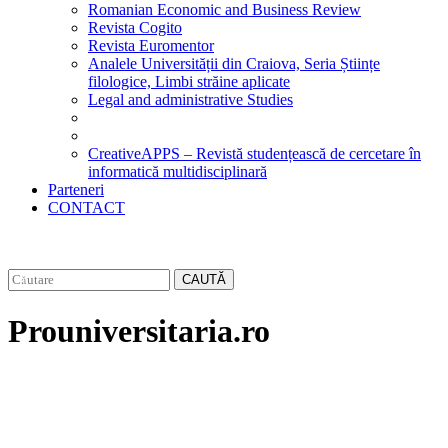
Romanian Economic and Business Review
Revista Cogito
Revista Euromentor
Analele Universității din Craiova, Seria Științe
filologice, Limbi străine aplicate
Legal and administrative Studies
CreativeAPPS – Revistă studențească de cercetare în
informatică multidisciplinară
Parteneri
CONTACT
CAUTĂ
Prouniversitaria.ro