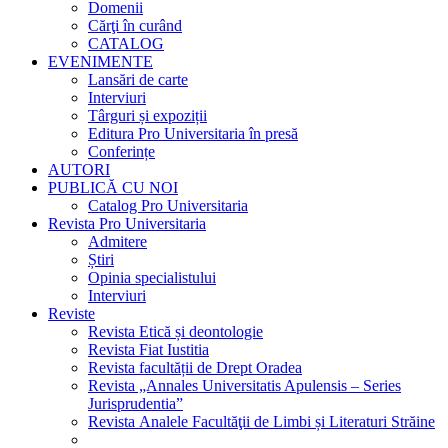
Domenii
Cărţi în curând
CATALOG
EVENIMENTE
Lansări de carte
Interviuri
Târguri și expoziții
Editura Pro Universitaria în presă
Conferințe
AUTORI
PUBLICĂ CU NOI
Catalog Pro Universitaria
Revista Pro Universitaria
Admitere
Știri
Opinia specialistului
Interviuri
Reviste
Revista Etică și deontologie
Revista Fiat Iustitia
Revista facultății de Drept Oradea
Revista „Annales Universitatis Apulensis – Series
Jurisprudentia”
Revista Analele Facultăţii de Limbi și Literaturi Străine