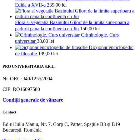
Editia a XVII-a
239,00
lei
Flora si vegetatia Bazinului Gilort de la limita superioara a
padurii pana la confluenta cu Jiu
150,00
lei
Criminologie. Curs
universitar
38,00
lei
Dicționar enciclopedic
de filosofie
199,00
lei
PRO UNIVERSITARIA S.R.L.
Nr. ORC: J40/1255/2004
CIF: RO16097580
Condiții generale de vânzare
Contact
Bd-ul Iuliu Maniu, Nr. 7, Corp C, Parter, Spațiile B3 și B19
București, România