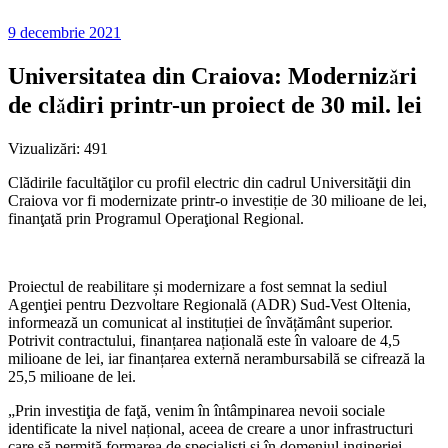
9 decembrie 2021
Universitatea din Craiova: Modernizări
de clădiri printr-un proiect de 30 mil. lei
Vizualizări:
491
Clădirile facultăţilor cu profil electric din cadrul Universităţii din
Craiova vor fi modernizate printr-o investiție de 30 milioane de lei,
finanţată prin Programul Operaţional Regional.
Proiectul de reabilitare și modernizare a fost semnat la sediul
Agenţiei pentru Dezvoltare Regională (ADR) Sud-Vest Oltenia,
informează un comunicat al instituției de învățământ superior.
Potrivit contractului, finanțarea națională este în valoare de 4,5
milioane de lei, iar finanțarea externă nerambursabilă se cifrează la
25,5 milioane de lei.
„Prin investiţia de faţă, venim în întâmpinarea nevoii sociale
identificate la nivel național, aceea de creare a unor infrastructuri
care să permită formarea de specialişti și în domeniul ingineriei