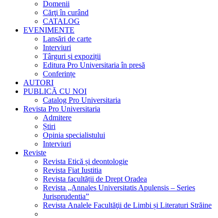
Domenii
Cărţi în curând
CATALOG
EVENIMENTE
Lansări de carte
Interviuri
Târguri și expoziții
Editura Pro Universitaria în presă
Conferințe
AUTORI
PUBLICĂ CU NOI
Catalog Pro Universitaria
Revista Pro Universitaria
Admitere
Știri
Opinia specialistului
Interviuri
Reviste
Revista Etică și deontologie
Revista Fiat Iustitia
Revista facultății de Drept Oradea
Revista „Annales Universitatis Apulensis – Series
Jurisprudentia”
Revista Analele Facultăţii de Limbi și Literaturi Străine