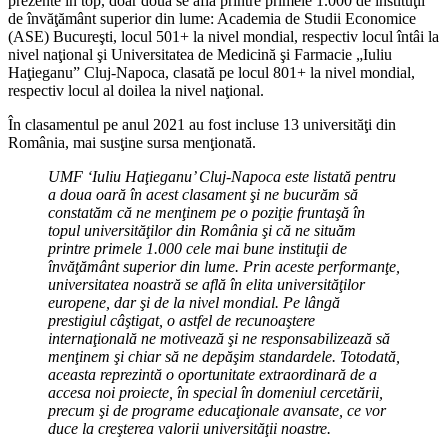
prezente în top, doar două se află printre primele 1.000 de instituţii
de învăţământ superior din lume: Academia de Studii Economice
(ASE) Bucureşti, locul 501+ la nivel mondial, respectiv locul întâi la
nivel naţional şi Universitatea de Medicină şi Farmacie „Iuliu
Haţieganu” Cluj-Napoca, clasată pe locul 801+ la nivel mondial,
respectiv locul al doilea la nivel naţional.
În clasamentul pe anul 2021 au fost incluse 13 universităţi din
România, mai susţine sursa menţionată.
UMF ‘Iuliu Haţieganu’ Cluj-Napoca este listată pentru
a doua oară în acest clasament şi ne bucurăm să
constatăm că ne menţinem pe o poziţie fruntaşă în
topul universităţilor din România şi că ne situăm
printre primele 1.000 cele mai bune instituţii de
învăţământ superior din lume. Prin aceste performanţe,
universitatea noastră se află în elita universităţilor
europene, dar şi de la nivel mondial. Pe lângă
prestigiul câştigat, o astfel de recunoaştere
internaţională ne motivează şi ne responsabilizează să
menţinem şi chiar să ne depăşim standardele. Totodată,
aceasta reprezintă o oportunitate extraordinară de a
accesa noi proiecte, în special în domeniul cercetării,
precum şi de programe educaţionale avansate, ce vor
duce la creşterea valorii universităţii noastre.