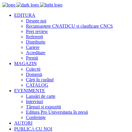
EDITURA
Despre noi
Recunoaștere CNATDCU și clasificare CNCS
Peer review
Referenți
Distribuție
Cariere
Acreditare
Premii
MAGAZIN
Colecții
Domenii
Cărţi în curând
CATALOG
EVENIMENTE
Lansări de carte
Interviuri
Târguri și expoziții
Editura Pro Universitaria în presă
Conferințe
AUTORI
PUBLICĂ CU NOI