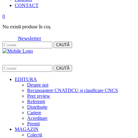
CONTACT
0
Nu există produse în coș.
Newsletter
CAUTĂ
CAUTĂ
EDITURA
Despre noi
Recunoaștere CNATDCU și clasificare CNCS
Peer review
Referenți
Distribuție
Cariere
Acreditare
Premii
MAGAZIN
Colecții