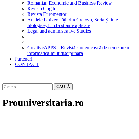
Romanian Economic and Business Review
Revista Cogito
Revista Euromentor
Analele Universității din Craiova, Seria Științe
filologice, Limbi străine aplicate
Legal and administrative Studies
CreativeAPPS – Revistă studențească de cercetare în
informatică multidisciplinară
Parteneri
CONTACT
CAUTĂ
Prouniversitaria.ro