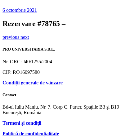
6 octombrie 2021
Rezervare #78765 –
previous
next
PRO UNIVERSITARIA S.R.L.
Nr. ORC: J40/1255/2004
CIF: RO16097580
Condiții generale de vânzare
Contact
Bd-ul Iuliu Maniu, Nr. 7, Corp C, Parter, Spațiile B3 și B19
București, România
Termeni și condiții
Politică de confidențialitate