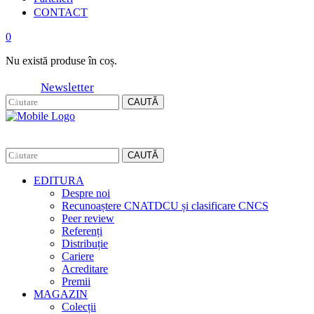
CONTACT
0
Nu există produse în coș.
Newsletter
CAUTĂ
CAUTĂ
EDITURA
Despre noi
Recunoaștere CNATDCU și clasificare CNCS
Peer review
Referenți
Distribuție
Cariere
Acreditare
Premii
MAGAZIN
Colecții