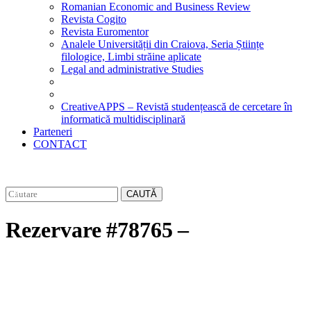
Romanian Economic and Business Review
Revista Cogito
Revista Euromentor
Analele Universității din Craiova, Seria Științe
filologice, Limbi străine aplicate
Legal and administrative Studies
CreativeAPPS – Revistă studențească de cercetare în
informatică multidisciplinară
Parteneri
CONTACT
CAUTĂ
Rezervare #78765 –