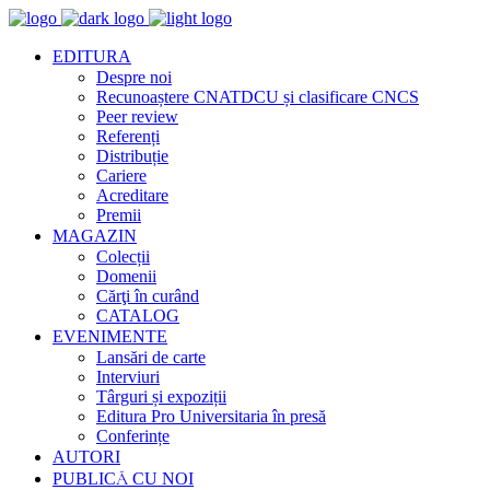
EDITURA
Despre noi
Recunoaștere CNATDCU și clasificare CNCS
Peer review
Referenți
Distribuție
Cariere
Acreditare
Premii
MAGAZIN
Colecții
Domenii
Cărţi în curând
CATALOG
EVENIMENTE
Lansări de carte
Interviuri
Târguri și expoziții
Editura Pro Universitaria în presă
Conferințe
AUTORI
PUBLICĂ CU NOI