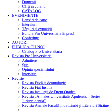
Domenii
Cărţi în curând
CATALOG
EVENIMENTE
Lansări de carte
Interviuri
Târguri și expoziții
Editura Pro Universitaria în presă
Conferințe
AUTORI
PUBLICĂ CU NOI
Catalog Pro Universitaria
Revista Pro Universitaria
Admitere
Știri
Opinia specialistului
Interviuri
Reviste
Revista Etică și deontologie
Revista Fiat Iustitia
Revista facultății de Drept Oradea
Revista „Annales Universitatis Apulensis – Series
Jurisprudentia”
Revista Analele Facultăţii de Limbi și Literaturi Străine