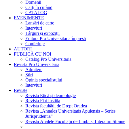
Domenii
Cărţi în curând
CATALOG
EVENIMENTE
Lansări de carte
Interviuri
Târguri și expoziții
Editura Pro Universitaria în presă
Conferințe
AUTORI
PUBLICĂ CU NOI
Catalog Pro Universitaria
Revista Pro Universitaria
Admitere
Știri
Opinia specialistului
Interviuri
Reviste
Revista Etică și deontologie
Revista Fiat Iustitia
Revista facultății de Drept Oradea
Revista „Annales Universitatis Apulensis – Series
Jurisprudentia”
Revista Analele Facultăţii de Limbi și Literaturi Străine