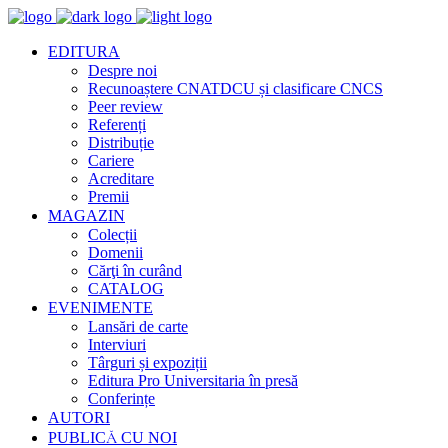
EDITURA
Despre noi
Recunoaștere CNATDCU și clasificare CNCS
Peer review
Referenți
Distribuție
Cariere
Acreditare
Premii
MAGAZIN
Colecții
Domenii
Cărţi în curând
CATALOG
EVENIMENTE
Lansări de carte
Interviuri
Târguri și expoziții
Editura Pro Universitaria în presă
Conferințe
AUTORI
PUBLICĂ CU NOI