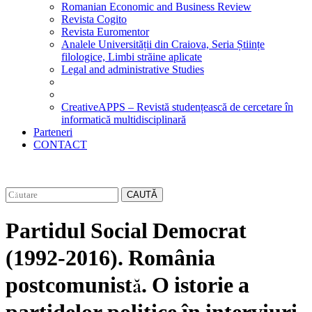
Romanian Economic and Business Review
Revista Cogito
Revista Euromentor
Analele Universității din Craiova, Seria Științe
filologice, Limbi străine aplicate
Legal and administrative Studies
CreativeAPPS – Revistă studențească de cercetare în
informatică multidisciplinară
Parteneri
CONTACT
CAUTĂ
Partidul Social Democrat
(1992-2016). România
postcomunistă. O istorie a