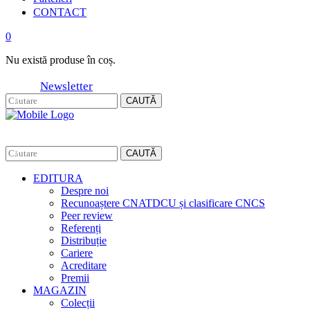
CONTACT
0
Nu există produse în coș.
Newsletter
CAUTĂ
CAUTĂ
EDITURA
Despre noi
Recunoaștere CNATDCU și clasificare CNCS
Peer review
Referenți
Distribuție
Cariere
Acreditare
Premii
MAGAZIN
Colecții