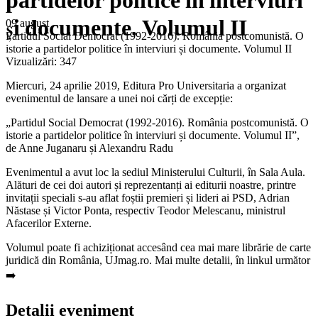
partidelor politice în interviuri
și documente. Volumul II
09 august
Partidul Social Democrat (1992-2016). România postcomunistă. O
istorie a partidelor politice în interviuri și documente. Volumul II
Vizualizări:
347
Miercuri, 24 aprilie 2019, Editura Pro Universitaria a organizat
evenimentul de lansare a unei noi cărți de excepție:
„Partidul Social Democrat (1992-2016). România postcomunistă. O
istorie a partidelor politice în interviuri și documente. Volumul II”,
de Anne Juganaru și Alexandru Radu
Evenimentul a avut loc la sediul Ministerului Culturii, în Sala Aula.
Alături de cei doi autori și reprezentanți ai editurii noastre, printre
invitații speciali s-au aflat foștii premieri și lideri ai PSD, Adrian
Năstase și Victor Ponta, respectiv Teodor Melescanu, ministrul
Afacerilor Externe.
Volumul poate fi achiziționat accesând cea mai mare librărie de carte
juridică din România, UJmag.ro. Mai multe detalii, în linkul următor
➡️
Detalii eveniment