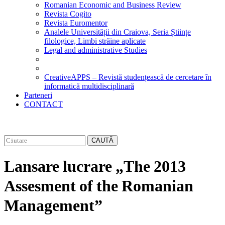
Romanian Economic and Business Review
Revista Cogito
Revista Euromentor
Analele Universității din Craiova, Seria Științe
filologice, Limbi străine aplicate
Legal and administrative Studies
CreativeAPPS – Revistă studențească de cercetare în
informatică multidisciplinară
Parteneri
CONTACT
CAUTĂ
Lansare lucrare „The 2013
Assesment of the Romanian
Management”