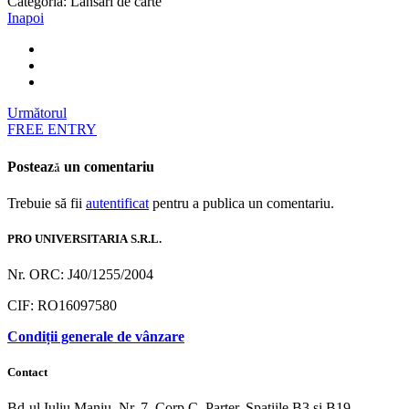
Categoria:
Lansări de carte
Inapoi
Următorul
FREE ENTRY
Postează un comentariu
Trebuie să fii
autentificat
pentru a publica un comentariu.
PRO UNIVERSITARIA S.R.L.
Nr. ORC: J40/1255/2004
CIF: RO16097580
Condiții generale de vânzare
Contact
Bd-ul Iuliu Maniu, Nr. 7, Corp C, Parter, Spațiile B3 și B19