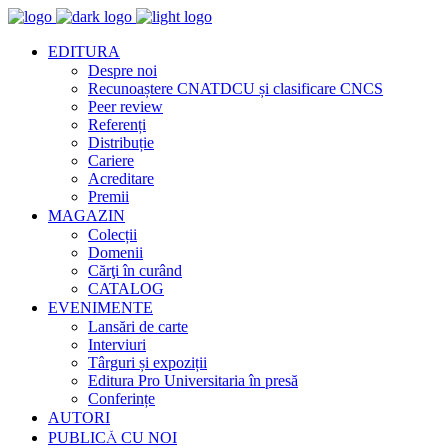
EDITURA
Despre noi
Recunoaștere CNATDCU și clasificare CNCS
Peer review
Referenți
Distribuție
Cariere
Acreditare
Premii
MAGAZIN
Colecții
Domenii
Cărţi în curând
CATALOG
EVENIMENTE
Lansări de carte
Interviuri
Târguri și expoziții
Editura Pro Universitaria în presă
Conferințe
AUTORI
PUBLICĂ CU NOI