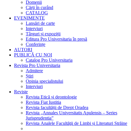
Domenii
Cărţi în curând
CATALOG
EVENIMENTE
Lansări de carte
Interviuri
Târguri și expoziții
Editura Pro Universitaria în presă
Conferințe
AUTORI
PUBLICĂ CU NOI
Catalog Pro Universitaria
Revista Pro Universitaria
Admitere
Știri
Opinia specialistului
Interviuri
Reviste
Revista Etică și deontologie
Revista Fiat Iustitia
Revista facultății de Drept Oradea
Revista „Annales Universitatis Apulensis – Series
Jurisprudentia”
Revista Analele Facultăţii de Limbi și Literaturi Străine