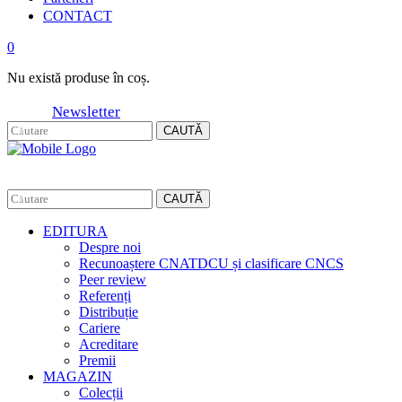
CONTACT
0
Nu există produse în coș.
Newsletter
CAUTĂ
CAUTĂ
EDITURA
Despre noi
Recunoaștere CNATDCU și clasificare CNCS
Peer review
Referenți
Distribuție
Cariere
Acreditare
Premii
MAGAZIN
Colecții