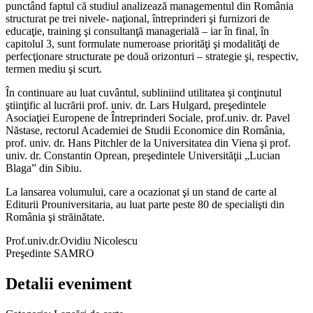
punctând faptul că studiul analizează managementul din România
structurat pe trei nivele- naţional, întreprinderi şi furnizori de
educaţie, training şi consultanţă managerială – iar în final, în
capitolul 3, sunt formulate numeroase priorităţi şi modalităţi de
perfecţionare structurate pe două orizonturi – strategie şi, respectiv,
termen mediu şi scurt.
În continuare au luat cuvântul, subliniind utilitatea şi conţinutul
ştiinţific al lucrării prof. univ. dr. Lars Hulgard, preşedintele
Asociaţiei Europene de Întreprinderi Sociale, prof.univ. dr. Pavel
Năstase, rectorul Academiei de Studii Economice din România,
prof. univ. dr. Hans Pitchler de la Universitatea din Viena şi prof.
univ. dr. Constantin Oprean, preşedintele Universităţii „Lucian
Blaga” din Sibiu.
La lansarea volumului, care a ocazionat şi un stand de carte al
Editurii Prouniversitaria, au luat parte peste 80 de specialişti din
România şi străinătate.
Prof.univ.dr.Ovidiu Nicolescu
Preşedinte SAMRO
Detalii eveniment