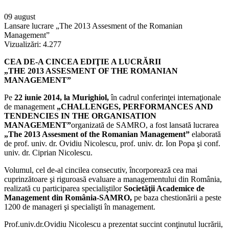
09 august
Lansare lucrare „The 2013 Assesment of the Romanian
Management”
Vizualizări:
4.277
CEA DE-A CINCEA EDIŢIE A LUCRĂRII
„THE 2013 ASSESMENT OF THE ROMANIAN
MANAGEMENT”
Pe
22 iunie 2014, la Murighiol,
în cadrul conferinţei internaţionale
de management
„CHALLENGES, PERFORMANCES AND
TENDENCIES IN THE ORGANISATION
MANAGEMENT”
organizată de SAMRO, a fost lansată lucrarea
„The 2013 Assesment of the Romanian Management”
elaborată
de prof. univ. dr. Ovidiu Nicolescu, prof. univ. dr. Ion Popa şi conf.
univ. dr. Ciprian Nicolescu.
Volumul, cel de-al cincilea consecutiv, încorporează cea mai
cuprinzătoare şi riguroasă evaluare a managementului din România,
realizată cu participarea specialiştilor
Societăţii Academice de
Management din România-SAMRO,
pe baza chestionării a peste
1200 de manageri şi specialişti în management.
Prof.univ.dr.Ovidiu Nicolescu a prezentat succint conţinutul lucrării,