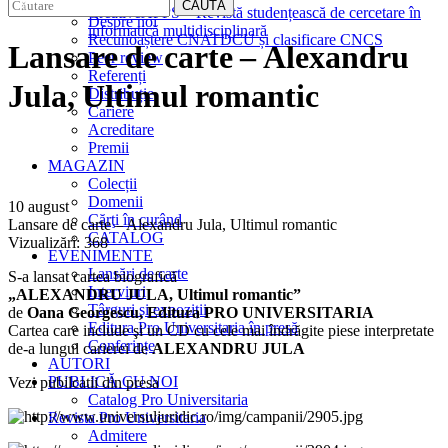
EDITURA
CAUTĂ
CreativeAPPS – Revistă studențească de cercetare în
Despre noi
informatică multidisciplinară
Recunoaștere CNATDCU și clasificare CNCS
Lansare de carte – Alexandru
Peer review
Referenți
Jula, Ultimul romantic
Distribuție
Cariere
Acreditare
Premii
MAGAZIN
Colecții
Domenii
10 august
Cărţi în curând
Lansare de carte – Alexandru Jula, Ultimul romantic
CATALOG
Vizualizări:
368
EVENIMENTE
Lansări de carte
S-a lansat cartea biografică
Interviuri
„ALEXANDRU JULA, Ultimul romantic”
Târguri și expoziții
de
Oana Georgescu, Editura PRO UNIVERSITARIA
Editura Pro Universitaria în presă
Cartea care include şi un CD cu cele mai îndrăgite piese interpretate
Conferințe
de-a lungul carierei de
ALEXANDRU JULA
AUTORI
PUBLICĂ CU NOI
Vezi pubilcatii din presa
Catalog Pro Universitaria
Revista Pro Universitaria
Admitere