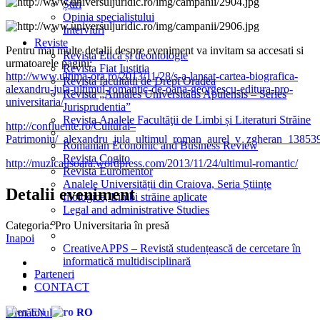
Știri
Opinia specialistului
Interviuri
Reviste
Pentru mai multe detalii despre eveniment va invitam sa accesati si
Revista Etică și deontologie
urmatoarele pagini:
Revista Fiat Iustitia
http://www.ultima-ora.ro/2013/11/28/s-a-lansat-cartea-biografica-
Revista facultății de Drept Oradea
alexandru-jula-ultimul-romantic-de-oana-georgescu-editura-pro-
Revista „Annales Universitatis Apulensis – Series
universitaria/
Jurisprudentia”
Revista Analele Facultăţii de Limbi și Literaturi Străine
http://confluente.ro/Cultural–
Patrimoniu/_alexandru_jula_ultimul_roman_aurel_v_zgheran_13853
Romanian Economic and Business Review
Revista Cogito
http://muzicausoara.wordpress.com/2013/11/24/ultimul-romantic/
Revista Euromentor
Analele Universității din Craiova, Seria Științe
Detalii eveniment
filologice, Limbi străine aplicate
Legal and administrative Studies
Categoria:
Pro Universitaria în presă
Inapoi
CreativeAPPS – Revistă studențească de cercetare în
informatică multidisciplinară
Parteneri
CONTACT
EN
RO
Următorul