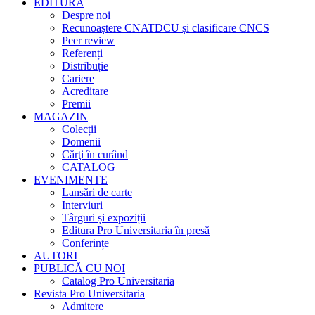
EDITURA
Despre noi
Recunoaștere CNATDCU și clasificare CNCS
Peer review
Referenți
Distribuție
Cariere
Acreditare
Premii
MAGAZIN
Colecții
Domenii
Cărţi în curând
CATALOG
EVENIMENTE
Lansări de carte
Interviuri
Târguri și expoziții
Editura Pro Universitaria în presă
Conferințe
AUTORI
PUBLICĂ CU NOI
Catalog Pro Universitaria
Revista Pro Universitaria
Admitere