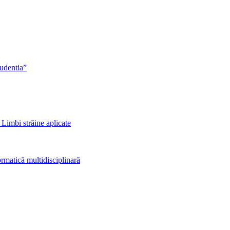
rudentia”
 Limbi străine aplicate
rmatică multidisciplinară