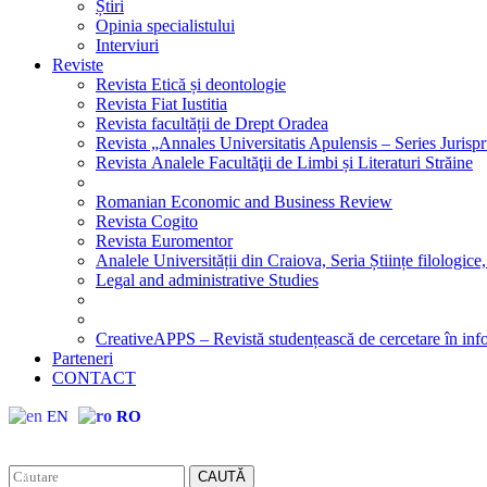
Știri
Opinia specialistului
Interviuri
Reviste
Revista Etică și deontologie
Revista Fiat Iustitia
Revista facultății de Drept Oradea
Revista „Annales Universitatis Apulensis – Series Jurisp
Revista Analele Facultăţii de Limbi și Literaturi Străine
Romanian Economic and Business Review
Revista Cogito
Revista Euromentor
Analele Universității din Craiova, Seria Științe filologice,
Legal and administrative Studies
CreativeAPPS – Revistă studențească de cercetare în info
Parteneri
CONTACT
EN
RO
CAUTĂ