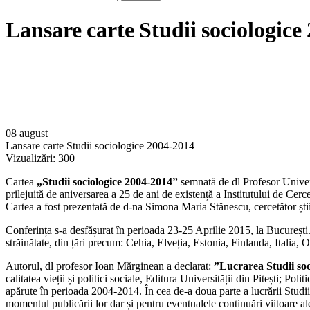
Lansare carte Studii sociologice
08 august
Lansare carte Studii sociologice 2004-2014
Vizualizări:
300
Cartea
„Studii sociologice 2004-2014”
semnată de dl Profesor Univers
prilejuită de aniversarea a 25 de ani de existență a Institutului de Cercet
Cartea a fost prezentată de d-na Simona Maria Stănescu, cercetător științ
Conferința s-a desfășurat în perioada 23-25 Aprilie 2015, la București. 
străinătate, din țări precum: Cehia, Elveția, Estonia, Finlanda, Italia
Autorul, dl profesor Ioan Mărginean a declarat:
”Lucrarea Studii so
calitatea vieții și politici sociale, Editura Universității din Pitești; P
apărute în perioada 2004-2014. În cea de-a doua parte a lucrării Studii
momentul publicării lor dar și pentru eventualele continuări viitoare ale