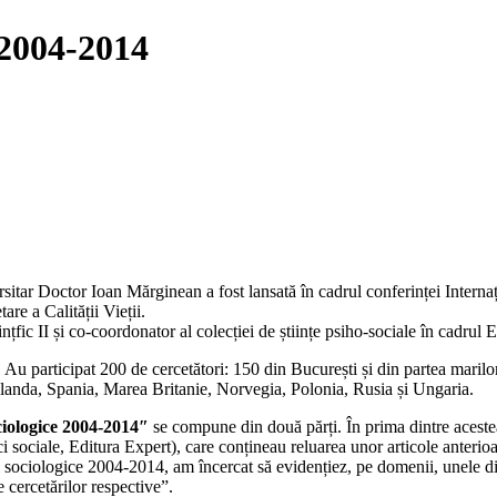
 2004-2014
itar Doctor Ioan Mărginean a fost lansată în cadrul conferinței Internațio
are a Calității Vieții.
fic II și co-coordonator al colecției de științe psiho-sociale în cadrul E
Au participat 200 de cercetători: 150 din București și din partea marilor 
, Olanda, Spania, Marea Britanie, Norvegia, Polonia, Rusia și Ungaria.
ciologice 2004-2014″
se compune din două părți. În prima dintre acest
olitici sociale, Editura Expert), care conțineau reluarea unor articole anter
 sociologice 2004-2014, am încercat să evidențiez, pe domenii, unele dint
 cercetărilor respective”.