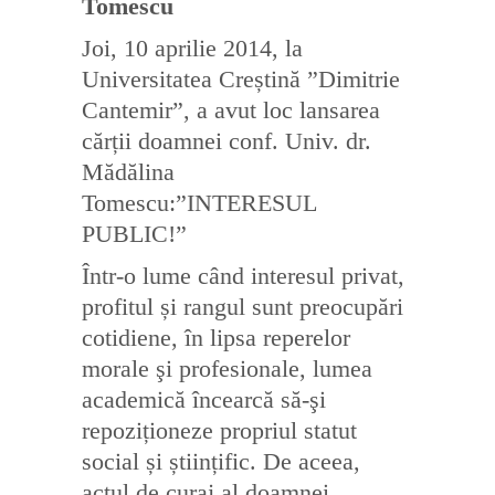
Tomescu
Joi, 10 aprilie 2014, la
Universitatea Creștină ”Dimitrie
Cantemir”, a avut loc lansarea
cărții doamnei conf. Univ. dr.
Mădălina
Tomescu:”INTERESUL
PUBLIC!”
Într-o lume când interesul privat,
profitul și rangul sunt preocupări
cotidiene, în lipsa reperelor
morale şi profesionale, lumea
academică încearcă să-şi
repoziționeze propriul statut
social și științific. De aceea,
actul de curaj al doamnei