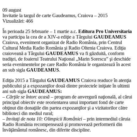
09 august
Invitatie la targul de carte Gaudeamus, Craiova – 2015
Vizualizări:
466
În perioada 25 februarie – 1 martie a.c.
Editura Pro Universitaria
va participa la cea de a XIV-a ediţie a Târgului
GAUDEAMUS
Craiova, eveniment organizat de Radio România, prin Centrul
Cultural Media Radio România şi Radio Oltenia Craiova. Ediţia
craioveană a Târgului
GAUDEAMUS
va fi găzduită, conform
tradiţei, de foaierul Teatrului Naţional „Marin Sorescu” şi deschide
seria evenimentelor pe care Radio România le organizează în acest
an sub sigla
GAUDEAMUS
.
Ediţia 2015 a Târgului
GAUDEAMUS
Craiova readuce în atenţia
publicului şi a expozanţilor două dintre proiectele iniţiate în ultimii
ani sub sigla
GAUDEAMUS:
–
Cărţile se întorc acasă
– program de anvergură naţională, al cărui
principal obiectiv este reorientarea unui important fond de carte
obţinut din donaţiile din partea expozanţilor şi a vizitatorilor către
biblioteci din mediul rural;
–
Invitaţi de nota 10: Olimpicii României
– prin intermediul căruia
Radio România recompensează şi promovează performerii din
învăţământul românesc, din diferite discipline.