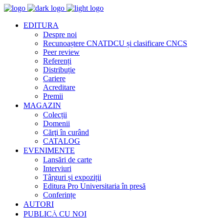
EDITURA
Despre noi
Recunoaștere CNATDCU și clasificare CNCS
Peer review
Referenți
Distribuție
Cariere
Acreditare
Premii
MAGAZIN
Colecții
Domenii
Cărţi în curând
CATALOG
EVENIMENTE
Lansări de carte
Interviuri
Târguri și expoziții
Editura Pro Universitaria în presă
Conferințe
AUTORI
PUBLICĂ CU NOI