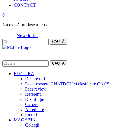
CONTACT
0
Nu există produse în coș.
Newsletter
CAUTĂ
CAUTĂ
EDITURA
Despre noi
Recunoaștere CNATDCU și clasificare CNCS
Peer review
Referenți
Distribuție
Cariere
Acreditare
Premii
MAGAZIN
Colecții