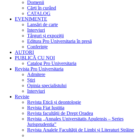
Domenii
Cărţi în curând
CATALOG
EVENIMENTE
Lansări de carte
Interviuri
Târguri și expoziții
Editura Pro Universitaria în presă
Conferințe
AUTORI
PUBLICĂ CU NOI
Catalog Pro Universitaria
Revista Pro Universitaria
Admitere
Știri
Opinia specialistului
Interviuri
Reviste
Revista Etică și deontologie
Revista Fiat Iustitia
Revista facultății de Drept Oradea
Revista „Annales Universitatis Apulensis – Series
Jurisprudentia”
Revista Analele Facultăţii de Limbi și Literaturi Străine