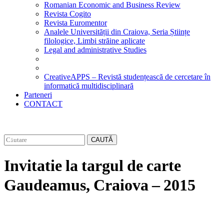
Romanian Economic and Business Review
Revista Cogito
Revista Euromentor
Analele Universității din Craiova, Seria Științe
filologice, Limbi străine aplicate
Legal and administrative Studies
CreativeAPPS – Revistă studențească de cercetare în
informatică multidisciplinară
Parteneri
CONTACT
CAUTĂ
Invitatie la targul de carte
Gaudeamus, Craiova – 2015