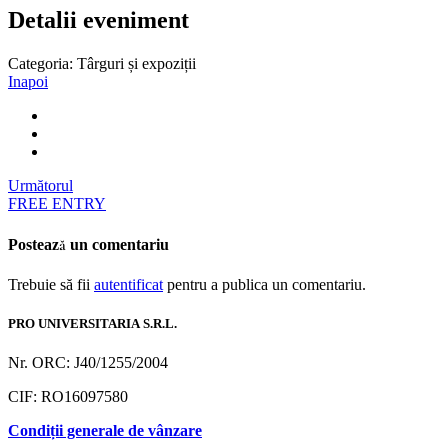
Detalii eveniment
Categoria:
Târguri și expoziții
Inapoi
Următorul
FREE ENTRY
Postează un comentariu
Trebuie să fii
autentificat
pentru a publica un comentariu.
PRO UNIVERSITARIA S.R.L.
Nr. ORC: J40/1255/2004
CIF: RO16097580
Condiții generale de vânzare