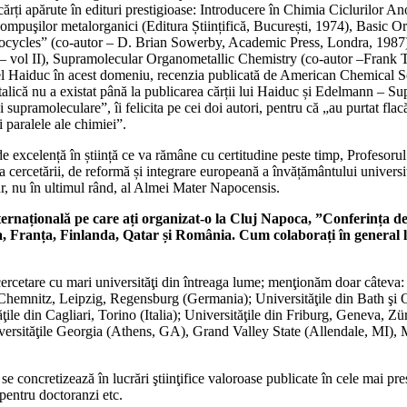
9 cărți apărute în edituri prestigioase: Introducere în Chimia Ciclurilo
mpuşilor metalorganici (Editura Științifică, București, 1974), Basic 
ocycles” (co-autor – D. Brian Sowerby, Academic Press, Londra, 1987)
 – vol II), Supramolecular Organometallic Chemistry (co-autor –Fran
onel Haiduc în acest domeniu, recenzia publicată de American Chemical S
lică nu a existat până la publicarea cărții lui Haiduc și Edelmann – Su
i supramoleculare”, îi felicita pe cei doi autori, pentru că „au purtat 
i paralele ale chimiei”.
 de excelență în știință ce va rămâne cu certitudine peste timp, Profesoru
cercetării, de reformă și integrare europeană a învățământului universi
ur, nu în ultimul rând, al Almei Mater Napocensis.
ațională pe care ați organizat-o la Cluj Napoca, ”Conferința de
 Franța, Finlanda, Qatar și România. Cum colaborați în general la n
ercetare cu mari universităţi din întreaga lume; menţionăm doar câteva:
Chemnitz, Leipzig, Regensburg (Germania); Universităţile din Bath şi O
 din Cagliari, Torino (Italia); Universităţile din Friburg, Geneva, Züri
rsităţile Georgia (Athens, GA), Grand Valley State (
Allendale, MI
), 
 se concretizează în lucrări ştiinţifice valoroase publicate în cele mai pr
pentru doctoranzi etc.