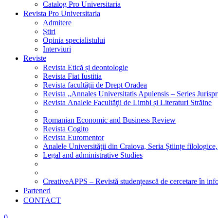
Catalog Pro Universitaria
Revista Pro Universitaria
Admitere
Știri
Opinia specialistului
Interviuri
Reviste
Revista Etică și deontologie
Revista Fiat Iustitia
Revista facultății de Drept Oradea
Revista „Annales Universitatis Apulensis – Series Jurisp
Revista Analele Facultăţii de Limbi și Literaturi Străine
Romanian Economic and Business Review
Revista Cogito
Revista Euromentor
Analele Universității din Craiova, Seria Științe filologice,
Legal and administrative Studies
CreativeAPPS – Revistă studențească de cercetare în info
Parteneri
CONTACT
0