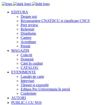
EDITURA
Despre noi
Recunoaștere CNATDCU și clasificare CNCS
Peer review
Referenți
Distribuție
Cariere
Acreditare
Premii
MAGAZIN
Colecții
Domenii
Cărţi în curând
CATALOG
EVENIMENTE
Lansări de carte
Interviuri
Târguri și expoziții
Editura Pro Universitaria în presă
Conferințe
AUTORI
PUBLICĂ CU NOI