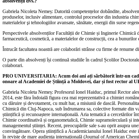
absolvenții dvs.?
Gabriela Nicoleta Nemeș: Datorită competențelor dobândite, absolvenții
produselor, inclusiv alimentare, controlul proceselor din industria chim
materialelor şi tehnologiilor avansate, sănătate, energii din surse regene
Perspectivele absolvenților Facultății de Chimie și Inginerie Chimică 
farmaceutică, cosmetică, a materialelor de construcții, cea a bunurilor de
Întrucât facultatea noastră are colaborări strânse cu firme de renume di
O parte din absolvenți își continuă studiile în cadrul Școlilor Doctoral
colaborari.
PRO UNIVERSITARIA: Acum doi ani ați sărbătorit într-un cadru m
onoare al Academiei de Știință a Moldovei, dar și fost rector al 
Gabriela Nicoleta Nemeș: Profesorul Ionel Haiduc, primul Rector ale
2014, este făra îndoială figura cea mai reprezentativă a chimiei româneș
cu dăruire și devotament, cu mult har, a misiunii de dascăl. Personalit
Chimică din Cluj-Napoca, sub îndrumarea sa, colective formate din valoro
științifică și recunoaștere internațională. Aria tematică a cercetărilor
Chimie coordinativă și organometalică, Chimie supramoleculară și inter
managementul științei. Recent, preocupările sale s-au oprit asupra unei
convingătoare. Opera științifică a Academicianului Ionel Haiduc este im
în reviste de mare audiența internațională (Journal of American Che