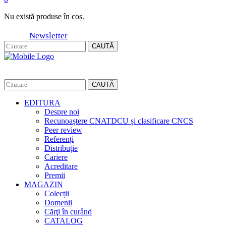
Nu există produse în coș.
Newsletter
CAUTĂ
CAUTĂ
EDITURA
Despre noi
Recunoaștere CNATDCU și clasificare CNCS
Peer review
Referenți
Distribuție
Cariere
Acreditare
Premii
MAGAZIN
Colecții
Domenii
Cărţi în curând
CATALOG