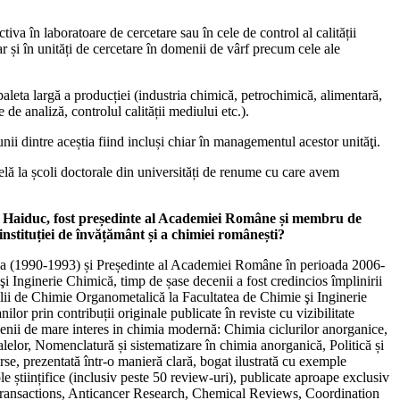
a în laboratoare de cercetare sau în cele de control al calității
ar și în unități de cercetare în domenii de vârf precum cele ale
leta largă a producției (industria chimică, petrochimică, alimentară,
 de analiză, controlul calității mediului etc.).
nii dintre aceștia fiind incluși chiar în managementul acestor unităţi.
telă la școli doctorale din universități de renume cu care avem
l Haiduc, fost președinte al Academiei Române și membru de
nstituției de învățământ și a chimiei românești?
ca (1990-1993) și Președinte al Academiei Române în perioada 2006-
şi Inginerie Chimică, timp de șase decenii a fost credincios împlinirii
colii de Chimie Organometalică la Facultatea de Chimie şi Inginerie
or prin contribuții originale publicate în reviste cu vizibilitate
domenii de mare interes in chimia modernă: Chimia ciclurilor anorganice,
elor, Nomenclatură și sistematizare în chimia anorganică, Politică și
se, prezentată într-o manieră clară, bogat ilustrată cu exemple
e științifice (inclusiv peste 50 review-uri), publicate aproape exclusiv
Transactions, Anticancer Research, Chemical Reviews, Coordination