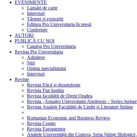
EVENIMENTE
Lansări de carte
Interviuri
Târguri și expoziții
Editura Pro Universitaria în presă
Conferințe
AUTORI
PUBLICĂ CU NOI
Catalog Pro Universitaria
Revista Pro Universitaria
Admitere
Știri
Opinia specialistului
Interviuri
Reviste
Revista Etică și deontologie
Revista Fiat Iustitia
Revista facultății de Drept Oradea
Revista „Annales Universitatis Apulensis – Series Jurisp
Revista Analele Facultăţii de Limbi și Literaturi Străine
Romanian Economic and Business Review
Revista Cogito
Revista Euromentor
Analele Universității din Craiova, Seria Științe filologice,