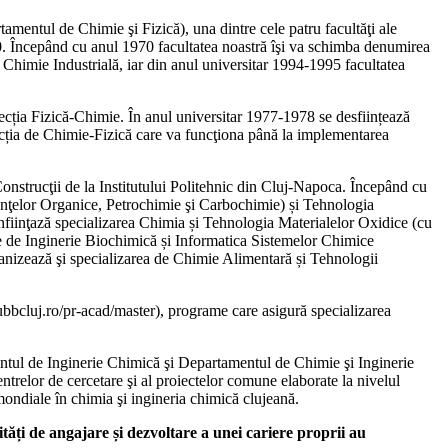
amentul de Chimie şi Fizică), una dintre cele patru facultăţi ale
0. Începând cu anul 1970 facultatea noastră îşi va schimba denumirea
himie Industrială, iar din anul universitar 1994-1995 facultatea
secția Fizică-Chimie. În anul universitar 1977-1978 se desființează
secția de Chimie-Fizică care va funcţiona până la implementarea
 Construcţii de la Institutului Politehnic din Cluj-Napoca. Începând cu
anţelor Organice, Petrochimie şi Carbochimie) și Tehnologia
nfiinţază specializarea Chimia și Tehnologia Materialelor Oxidice (cu
ile de Inginerie Biochimică și Informatica Sistemelor Chimice
ganizează şi specializarea de Chimie Alimentară și Tehnologii
ubbcluj.ro/pr-acad/master), programe care asigură specializarea
ntul de Inginerie Chimică şi Departamentul de Chimie şi Inginerie
ntrelor de cercetare şi al proiectelor comune elaborate la nivelul
 mondiale în chimia şi ingineria chimică clujeană.
ăți de angajare și dezvoltare a unei cariere proprii au