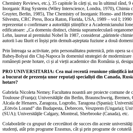
Chemistry Reviews, etc.), 35 capitole în cărți și, nu în ultimul rând, 
Inorganic Ring Systems (Wiley Interscience, Londra, 1970), Chimia co
Gruyter, Berlin, 1985), The Chemistry of Inorganic Homo- and Heter
Silvestru, CRC Press, Boca Raton, Florida, USA, 1989 – vol I; 1990
reprezentat o confirmare a autorității științifice a Academicianului I
edificatoare: „Ca domeniu distinct, chimia supramoleculară organometa
Lehn, laureat al premiului Nobel în 1987, considerat „părintele chimie
autorii l-au făurit ei înșiși prin demult-așteptata fuziune a două domeni
Prin întreaga sa activitate, prin personalitatea puternică, prin opera sa
Babeș-Bolyai din Cluj-Napoca în domeniul strategiei de modernizare a 
românești peste hotare, ci și al vieții academice din România și, desig
PRO UNIVERSITARIA: Cea mai recentă reuniune științifică intern
a bucurat de prezența unor reputați specialiști din Canada, Rusia,
hotare?
Gabriela Nicoleta Nemeș: Facultatea noastră are proiecte comune de c
Toulouse (Franţa); Universităţile din Berlin, Braunschweig, Bremen, 
Alcala de Henares, Zaragoza, Logroño, Taragona (Spania); Universităţile
„Eötvös Lorand” din Budapesta, Debrecen, Veszprem (Ungaria); Unive
(SUA); Universităţile Calgary, Montreal, Sherbrooke (Canada), etc.
Colaborările cu grupuri de cercetători de succes din aceste universităţi
studenți, atât prin programe Erasmus, cât şi prin programe de cotutelă 