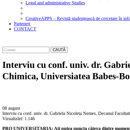
Legal and administrative Studies
CreativeAPPS – Revistă studențească de cercetare în info
Parteneri
CONTACT
CAUTĂ
Interviu cu conf. univ. dr. Gabr
Chimica, Universiatea Babes-Bo
08 august
Interviu cu conf. univ. dr. Gabriela Nicoleta Nemes, Decanul Faculta
Vizualizări:
1.146
PRO UNIVERSITARIA: Ați putea puncta câteva dintre momentele i