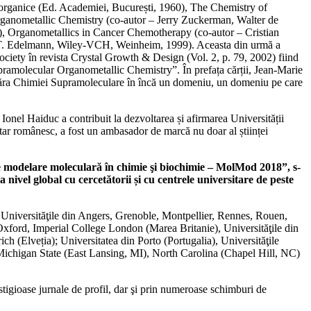
r Anorganice (Ed. Academiei, București, 1960), The Chemistry of
Organometallic Chemistry (co-autor – Jerry Zuckerman, Walter de
, Organometallics in Cancer Chemotherapy (co-autor – Cristian
k T. Edelmann, Wiley-VCH, Weinheim, 1999). Aceasta din urmă a
ociety în revista Crystal Growth & Design (Vol. 2, p. 79, 2002) fiind
pramolecular Organometallic Chemistry”. În prefața cărții, Jean-Marie
flacăra Chimiei Supramoleculare în încă un domeniu, un domeniu pe care
l Ionel Haiduc a contribuit la dezvoltarea și afirmarea Universității
tar românesc, a fost un ambasador de marcă nu doar al științei
 modelare moleculară în chimie şi biochimie – MolMod 2018”, s-
ivel global cu cercetătorii și cu centrele universitare de peste
 Universităţile din Angers, Grenoble, Montpellier, Rennes, Rouen,
xford, Imperial College London (Marea Britanie), Universităţile din
ch (Elveția); Universitatea din Porto (Portugalia), Universităţile
Michigan State (East Lansing, MI), North Carolina (Chapel Hill, NC)
estigioase jurnale de profil, dar şi prin numeroase schimburi de