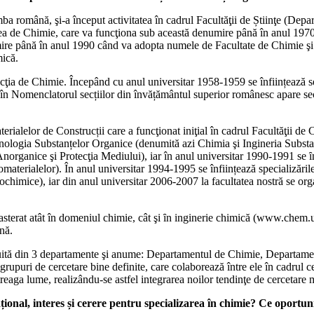
 română, şi-a început activitatea în cadrul Facultăţii de Știinţe (Depart
atea de Chimie, care va funcţiona sub această denumire până în anul 197
re până în anul 1990 când va adopta numele de Facultate de Chimie şi C
mică.
r secţia de Chimie. Începând cu anul universitar 1958-1959 se înființează 
ri în Nomenclatorul secțiilor din învățământul superior românesc apare 
erialelor de Construcții care a funcţionat iniţial în cadrul Facultăţii de
hnologia Substanțelor Organice (denumită azi Chimia şi Ingineria Subst
organice şi Protecţia Mediului), iar în anul universitar 1990-1991 se ȋ
omaterialelor). În anul universitar 1994-1995 se înființează specializăr
ochimice), iar din anul universitar 2006-2007 la facultatea nostră se or
asterat atât în domeniul chimie, cât şi ȋn inginerie chimică (www.chem.
nă.
ituită din 3 departamente şi anume: Departamentul de Chimie, Departame
upuri de cercetare bine definite, care colaborează între ele în cadrul ce
ntreaga lume, realizându-se astfel integrarea noilor tendinţe de cercetare
al, interes și cerere pentru specializarea în chimie? Ce oportunit