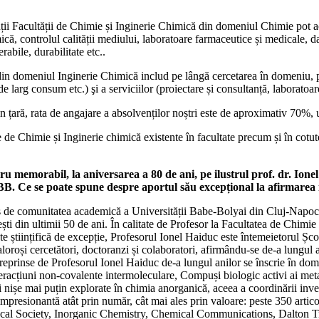
 Facultății de Chimie și Inginerie Chimică din domeniul Chimie pot activ
ică, controlul calității mediului, laboratoare farmaceutice și medicale, d
rabile, durabilitate etc..
din domeniul Inginerie Chimică includ pe lângă cercetarea în domeniu, pa
 larg consum etc.) şi a serviciilor (proiectare și consultanță, laboratoare
n țară, rata de angajare a absolvenților noștri este de aproximativ 70%, u
e de Chimie și Inginerie chimică existente în facultate precum și în cotu
emorabil, la aniversarea a 80 de ani, pe ilustrul prof. dr. Ione
UBB. Ce se poate spune despre aportul său excepțional la afirmarea i
s de comunitatea academică a Universității Babe-Bolyai din Cluj-Napo
ti din ultimii 50 de ani. În calitate de Profesor la Facultatea de Chimie 
ate științifică de excepție, Profesorul Ionel Haiduc este întemeietorul Ș
și cercetători, doctoranzi și colaboratori, afirmându-se de-a lungul anil
 întreprinse de Profesorul Ionel Haiduc de-a lungul anilor se înscrie în 
acțiuni non-covalente intermoleculare, Compuși biologic activi ai metal
 nișe mai puțin explorate în chimia anorganică, aceea a coordinării inver
presionantă atât prin număr, cât mai ales prin valoare: peste 350 articol
mical Society, Inorganic Chemistry, Chemical Communications, Dalton 