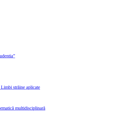
rudentia”
 Limbi străine aplicate
rmatică multidisciplinară