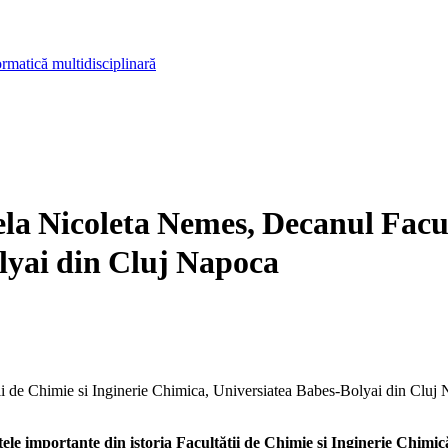
rmatică multidisciplinară
iela Nicoleta Nemes, Decanul Facul
lyai din Cluj Napoca
tii de Chimie si Inginerie Chimica, Universiatea Babes-Bolyai din Cluj
mportante din istoria Facultății de Chimie și Inginerie Chimic