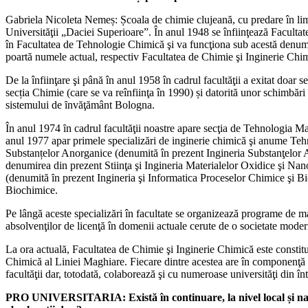
Gabriela Nicoleta Nemeș: Școala de chimie clujeană, cu predare în limba
Universităţii „Daciei Superioare”. În anul 1948 se înfiinţează Facult
în Facultatea de Tehnologie Chimică şi va funcţiona sub acestă denumi
poartă numele actual, respectiv Facultatea de Chimie şi Inginerie Chi
De la înfiinţare şi până în anul 1958 în cadrul facultăţii a exitat doa
secția Chimie (care se va reînfiinţa în 1990) și datorită unor schimbă
sistemului de ȋnvăţământ Bologna.
În anul 1974 ȋn cadrul facultăţii noastre apare secţia de Tehnologia Mat
anul 1977 apar primele specializări de inginerie chimică şi anume Te
Substanțelor Anorganice (denumită în prezent Ingineria Substanţelor An
denumirea din prezent Stiinţa şi Ingineria Materialelor Oxidice şi Nan
(denumită ȋn prezent Ingineria şi Informatica Proceselor Chimice şi Bi
Biochimice.
Pe lângă aceste specializări în facultate se organizează programe de m
absolvenţilor de licenţă în domenii actuale cerute de o societate moder
La ora actuală, Facultatea de Chimie şi Inginerie Chimică este const
Chimică al Liniei Maghiare. Fiecare dintre acestea are în componenţă gr
facultăţii dar, totodată, colaborează şi cu numeroase universităţi din î
PRO UNIVERSITARIA: Există în continuare, la nivel local și națion