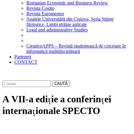
Romanian Economic and Business Review
Revista Cogito
Revista Euromentor
Analele Universității din Craiova, Seria Științe
filologice, Limbi străine aplicate
Legal and administrative Studies
CreativeAPPS – Revistă studențească de cercetare în
informatică multidisciplinară
Parteneri
CONTACT
CAUTĂ
A VII-a ediție a conferinței
internaționale SPECTO