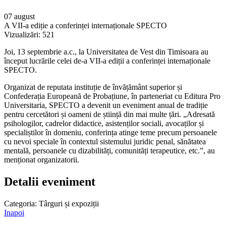
07 august
A VII-a ediție a conferinței internaționale SPECTO
Vizualizări:
521
Joi, 13 septembrie a.c., la Universitatea de Vest din Timisoara au
început lucrările celei de-a VII-a ediții a conferinței internaționale
SPECTO.
Organizat de reputata instituție de învățământ superior și
Confederația Europeană de Probațiune, în parteneriat cu Editura Pro
Universitaria, SPECTO a devenit un eveniment anual de tradiție
pentru cercetători și oameni de știință din mai multe țări. „Adresată
psihologilor, cadrelor didactice, asistenților sociali, avocaților și
specialiștilor în domeniu, conferința atinge teme precum persoanele
cu nevoi speciale în contextul sistemului juridic penal, sănătatea
mentală, persoanele cu dizabilități, comunități terapeutice, etc.”, au
menționat organizatorii.
Detalii eveniment
Categoria:
Târguri și expoziții
Inapoi