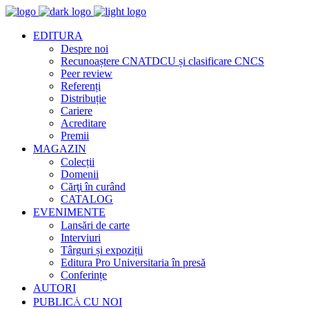
EDITURA
Despre noi
Recunoaștere CNATDCU și clasificare CNCS
Peer review
Referenți
Distribuție
Cariere
Acreditare
Premii
MAGAZIN
Colecții
Domenii
Cărţi în curând
CATALOG
EVENIMENTE
Lansări de carte
Interviuri
Târguri și expoziții
Editura Pro Universitaria în presă
Conferințe
AUTORI
PUBLICĂ CU NOI