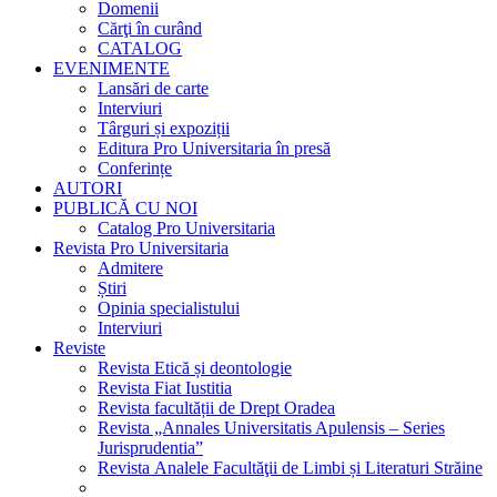
Domenii
Cărţi în curând
CATALOG
EVENIMENTE
Lansări de carte
Interviuri
Târguri și expoziții
Editura Pro Universitaria în presă
Conferințe
AUTORI
PUBLICĂ CU NOI
Catalog Pro Universitaria
Revista Pro Universitaria
Admitere
Știri
Opinia specialistului
Interviuri
Reviste
Revista Etică și deontologie
Revista Fiat Iustitia
Revista facultății de Drept Oradea
Revista „Annales Universitatis Apulensis – Series
Jurisprudentia”
Revista Analele Facultăţii de Limbi și Literaturi Străine