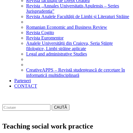
Revista facultății de Drept Oradea
Revista „Annales Universitatis Apulensis – Series
Jurisprudentia”
Revista Analele Facultăţii de Limbi și Literaturi Străine
Romanian Economic and Business Review
Revista Cogito
Revista Euromentor
Analele Universității din Craiova, Seria Științe
filologice, Limbi străine aplicate
Legal and administrative Studies
CreativeAPPS – Revistă studențească de cercetare în
informatică multidisciplinară
Parteneri
CONTACT
CAUTĂ
Teaching social work practice