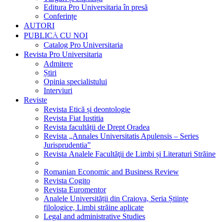
Editura Pro Universitaria în presă
Conferințe
AUTORI
PUBLICĂ CU NOI
Catalog Pro Universitaria
Revista Pro Universitaria
Admitere
Știri
Opinia specialistului
Interviuri
Reviste
Revista Etică și deontologie
Revista Fiat Iustitia
Revista facultății de Drept Oradea
Revista „Annales Universitatis Apulensis – Series
Jurisprudentia”
Revista Analele Facultăţii de Limbi și Literaturi Străine
Romanian Economic and Business Review
Revista Cogito
Revista Euromentor
Analele Universității din Craiova, Seria Științe
filologice, Limbi străine aplicate
Legal and administrative Studies