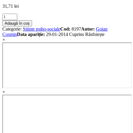
31,71
lei
Teaching
social
Adaugă în coș
work
Categorie:
Stiinte psiho-sociale
Cod:
8197
Autor:
Goian
practice
Cosmin
Data apariție:
29-01-2014
Cuprins
Răsfoiește
quantity
×
×