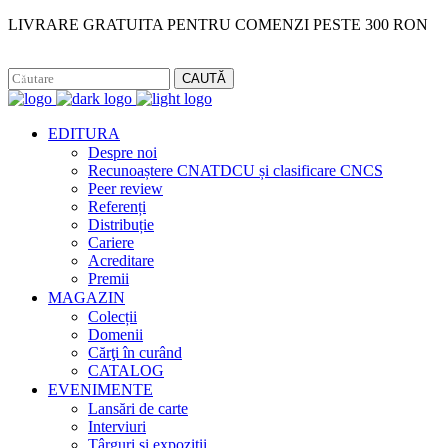
LIVRARE GRATUITA PENTRU COMENZI PESTE 300 RON
Facebook
Instagram
CAUTĂ
EDITURA
Despre noi
Recunoaștere CNATDCU și clasificare CNCS
Peer review
Referenți
Distribuție
Cariere
Acreditare
Premii
MAGAZIN
Colecții
Domenii
Cărţi în curând
CATALOG
EVENIMENTE
Lansări de carte
Interviuri
Târguri și expoziții