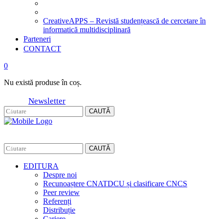
CreativeAPPS – Revistă studențească de cercetare în
informatică multidisciplinară
Parteneri
CONTACT
0
Nu există produse în coș.
Newsletter
CAUTĂ
CAUTĂ
EDITURA
Despre noi
Recunoaștere CNATDCU și clasificare CNCS
Peer review
Referenți
Distribuție
Cariere