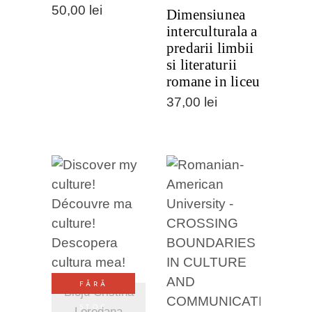
50,00
lei
Dimensiunea
interculturala a
predarii limbii
si literaturii
romane in liceu
37,00
lei
VEZI
DETALII
VEZI
FĂRĂ
Bloju Cristina
DETALII
STOC
Loredana