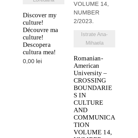
Discover my
culture!
Découvre ma
Istrate Ana-
culture!
Mihaela
Descopera
cultura mea!
Romanian-
0,00
lei
American
University –
CROSSING
BOUNDARIE
S IN
CULTURE
AND
COMMUNICA
TION
VOLUME 14,