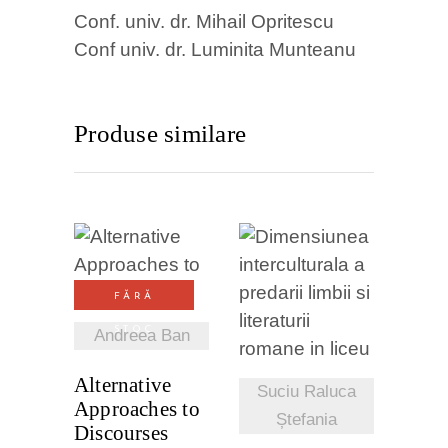
Conf. univ. dr. Mihail Opritescu
Conf univ. dr. Luminita Munteanu
Produse similare
VEZI
FĂRĂ
DETALII
VEZI
STOC
Andreea Ban
DETALII
Alternative
Suciu Raluca
Approaches to
Ștefania
Discourses