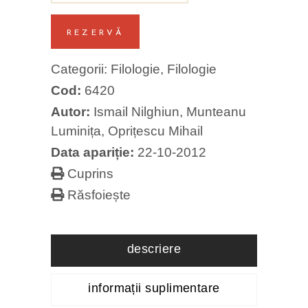
REZERVĂ
Categorii:
Filologie
,
Filologie
Cod:
6420
Autor:
Ismail Nilghiun
,
Munteanu
Luminița
,
Oprițescu Mihail
Data apariție:
22-10-2012
Cuprins
Răsfoiește
descriere
informații suplimentare