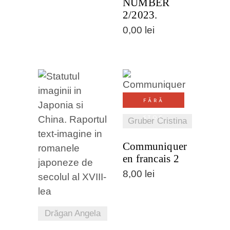
NUMBER
2/2023.
0,00
lei
VEZI
FĂRĂ
DETALII
STOC
Gruber Cristina
VEZI
Communiquer
DETALII
en francais 2
8,00
lei
Drăgan Angela