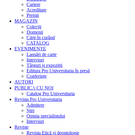
Cariere
Acreditare
Premii
MAGAZIN
Colecții
Domenii
Cărţi în curând
CATALOG
EVENIMENTE
Lansări de carte
Interviuri
Târguri și expoziții
Editura Pro Universitaria în presă
Conferințe
AUTORI
PUBLICĂ CU NOI
Catalog Pro Universitaria
Revista Pro Universitaria
Admitere
Știri
Opinia specialistului
Interviuri
Reviste
Revista Etică și deontologie