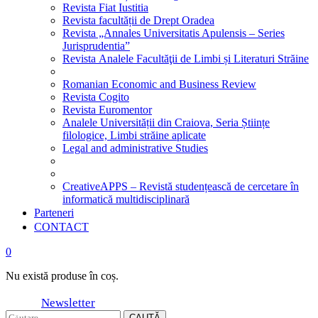
Revista Fiat Iustitia
Revista facultății de Drept Oradea
Revista „Annales Universitatis Apulensis – Series
Jurisprudentia”
Revista Analele Facultăţii de Limbi și Literaturi Străine
Romanian Economic and Business Review
Revista Cogito
Revista Euromentor
Analele Universității din Craiova, Seria Științe
filologice, Limbi străine aplicate
Legal and administrative Studies
CreativeAPPS – Revistă studențească de cercetare în
informatică multidisciplinară
Parteneri
CONTACT
0
Nu există produse în coș.
Newsletter
CAUTĂ