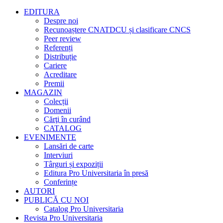
EDITURA
Despre noi
Recunoaștere CNATDCU și clasificare CNCS
Peer review
Referenți
Distribuție
Cariere
Acreditare
Premii
MAGAZIN
Colecții
Domenii
Cărţi în curând
CATALOG
EVENIMENTE
Lansări de carte
Interviuri
Târguri și expoziții
Editura Pro Universitaria în presă
Conferințe
AUTORI
PUBLICĂ CU NOI
Catalog Pro Universitaria
Revista Pro Universitaria