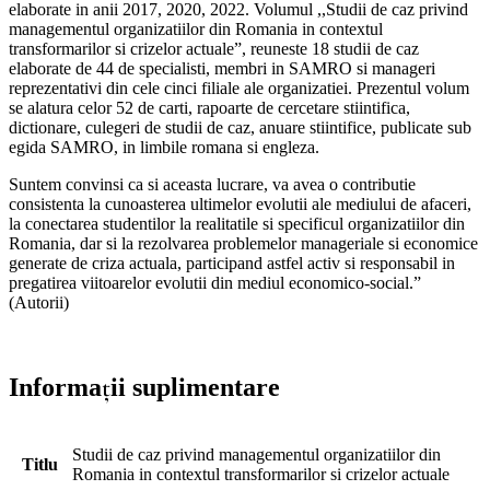
elaborate in anii 2017, 2020, 2022. Volumul ,,Studii de caz privind
managementul organizatiilor din Romania in contextul
transformarilor si crizelor actuale”, reuneste 18 studii de caz
elaborate de 44 de specialisti, membri in SAMRO si manageri
reprezentativi din cele cinci filiale ale organizatiei. Prezentul volum
se alatura celor 52 de carti, rapoarte de cercetare stiintifica,
dictionare, culegeri de studii de caz, anuare stiintifice, publicate sub
egida SAMRO, in limbile romana si engleza.
Suntem convinsi ca si aceasta lucrare, va avea o contributie
consistenta la cunoasterea ultimelor evolutii ale mediului de afaceri,
la conectarea studentilor la realitatile si specificul organizatiilor din
Romania, dar si la rezolvarea problemelor manageriale si economice
generate de criza actuala, participand astfel activ si responsabil in
pregatirea viitoarelor evolutii din mediul economico-social.”
(Autorii)
Informații suplimentare
Studii de caz privind managementul organizatiilor din
Titlu
Romania in contextul transformarilor si crizelor actuale