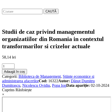
CAUTĂ
Studii de caz privind managementul
organizatiilor din Romania in contextul
transformarilor si crizelor actuale
58,14
lei
Studii
de
Adaugă în coș
caz
Categorii:
Biblioteca de Management
,
Stiinte economice si
privind
administrarea afacerilor
Cod:
16322
Autor:
Dănuţ Dumitru
managementul
Dumitraşcu
,
Nicolescu Ovidiu
,
Popa Ion
Data apariție:
02-10-2024
organizatiilor
Cuprins
Răsfoiește
din
×
Romania
in
contextul
transformarilor