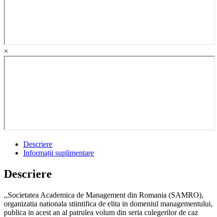
si
crizelor
actuale
quantity
×
Descriere
Informații suplimentare
Descriere
,,Societatea Academica de Management din Romania (SAMRO),
organizatia nationala stiintifica de elita in domeniul managementului,
publica in acest an al patrulea volum din seria culegerilor de caz