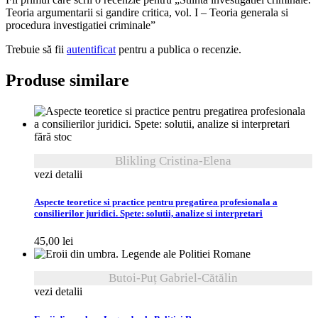
Teoria argumentarii si gandire critica, vol. I – Teoria generala si
procedura investigatiei criminale”
Trebuie să fii
autentificat
pentru a publica o recenzie.
Produse similare
fără stoc
Blikling Cristina-Elena
vezi detalii
Aspecte teoretice si practice pentru pregatirea profesionala a
consilierilor juridici. Spete: solutii, analize si interpretari
45,00
lei
Butoi-Puț Gabriel-Cătălin
vezi detalii