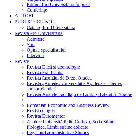
Editura Pro Universitaria în presă
Conferințe
AUTORI
PUBLICĂ CU NOI
Catalog Pro Universitaria
Revista Pro Universitaria
Admitere
Știri
Opinia specialistului
Interviuri
Reviste
Revista Etică și deontologie
Revista Fiat Iustitia
Revista facultății de Drept Oradea
Revista „Annales Universitatis Apulensis – Series
Jurisprudentia”
Revista Analele Facultăţii de Limbi și Literaturi Străine
Romanian Economic and Business Review
Revista Cogito
Revista Euromentor
Analele Universității din Craiova, Seria Științe
filologice, Limbi străine aplicate
Legal and administrative Studies