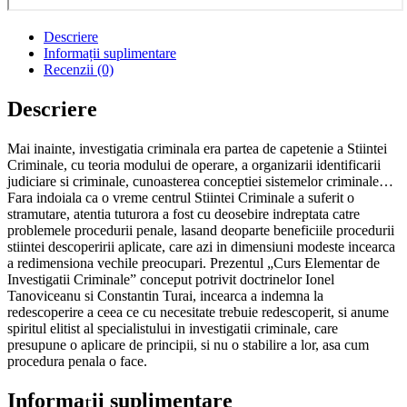
Descriere
Informații suplimentare
Recenzii (0)
Descriere
Mai inainte, investigatia criminala era partea de capetenie a Stiintei
Criminale, cu teoria modului de operare, a organizarii identificarii
judiciare si criminale, cunoasterea conceptiei sistemelor criminale…
Fara indoiala ca o vreme centrul Stiintei Criminale a suferit o
stramutare, atentia tuturora a fost cu deosebire indreptata catre
problemele procedurii penale, lasand deoparte beneficiile procedurii
stiintei descoperirii aplicate, care azi in dimensiuni modeste incearca
a redimensiona vechile preocupari. Prezentul „Curs Elementar de
Investigatii Criminale” conceput potrivit doctrinelor Ionel
Tanoviceanu si Constantin Turai, incearca a indemna la
redescoperire a ceea ce cu necesitate trebuie redescoperit, si anume
spiritul elitist al specialistului in investigatii criminale, care
presupune o aplicare de principii, si nu o stabilire a lor, asa cum
procedura penala o face.
Informații suplimentare