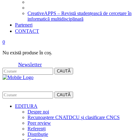
CreativeAPPS – Revistă studențească de cercetare în
informatică multidisciplinară
Parteneri
CONTACT
0
Nu există produse în coș.
Newsletter
CAUTĂ
CAUTĂ
EDITURA
Despre noi
Recunoaștere CNATDCU și clasificare CNCS
Peer review
Referenți
Distribuție
Cariere