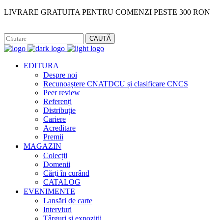
LIVRARE GRATUITA PENTRU COMENZI PESTE 300 RON
Facebook
Instagram
CAUTĂ
EDITURA
Despre noi
Recunoaștere CNATDCU și clasificare CNCS
Peer review
Referenți
Distribuție
Cariere
Acreditare
Premii
MAGAZIN
Colecții
Domenii
Cărţi în curând
CATALOG
EVENIMENTE
Lansări de carte
Interviuri
Târguri și expoziții