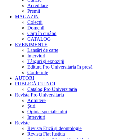
Acreditare
Premii
MAGAZIN
Colecții
Domenii
Cărţi în curând
CATALOG
EVENIMENTE
Lansări de carte
Interviuri
Târguri și expoziții
Editura Pro Universitaria în presă
Conferințe
AUTORI
PUBLICĂ CU NOI
Catalog Pro Universitaria
Revista Pro Universitaria
Admitere
Știri
Opinia specialistului
Interviuri
Reviste
Revista Etică și deontologie
Revista Fiat Iustitia