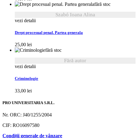
fără stoc
Szabó Ioana Alina
vezi detalii
Drept procesual penal. Partea generala
25,00
lei
fără stoc
Fără autor
vezi detalii
Criminologie
33,00
lei
PRO UNIVERSITARIA S.R.L.
Nr. ORC: J40/1255/2004
CIF: RO16097580
Condiții generale de vânzare