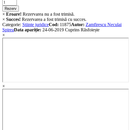
Criminalistica
quantity
Rezerv
×
Eroare!
Rezervarea nu a fost trimisă.
×
Succes!
Rezervarea a fost trimisă cu succes.
Categorie:
Stiinte juridice
Cod:
11875
Autor:
Zamfirescu Neculai
Spirea
Data apariție:
24-06-2019
Cuprins
Răsfoiește
×
×