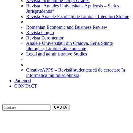
Revista facultății de Drept Oradea
Revista „Annales Universitatis Apulensis – Series
Jurisprudentia”
Revista Analele Facultăţii de Limbi și Literaturi Străine
Romanian Economic and Business Review
Revista Cogito
Revista Euromentor
Analele Universității din Craiova, Seria Științe
filologice, Limbi străine aplicate
Legal and administrative Studies
CreativeAPPS – Revistă studențească de cercetare în
informatică multidisciplinară
Parteneri
CONTACT
CAUTĂ