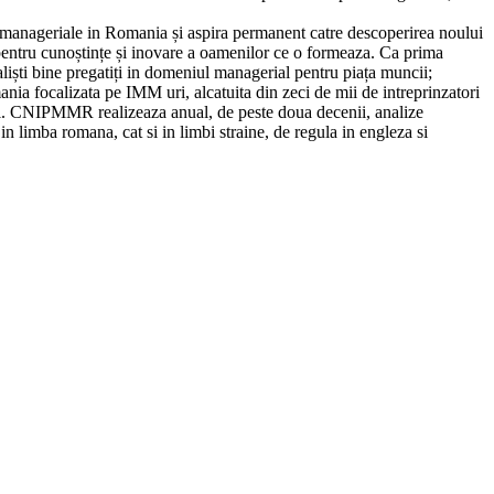
r manageriale in Romania și aspira permanent catre descoperirea noului
ea pentru cunoștințe și inovare a oamenilor ce o formeaza. Ca prima
liști bine pregatiți in domeniul managerial pentru piața muncii;
a focalizata pe IMM uri, alcatuita din zeci de mii de intreprinzatori
ului. CNIPMMR realizeaza anual, de peste doua decenii, analize
n limba romana, cat si in limbi straine, de regula in engleza si