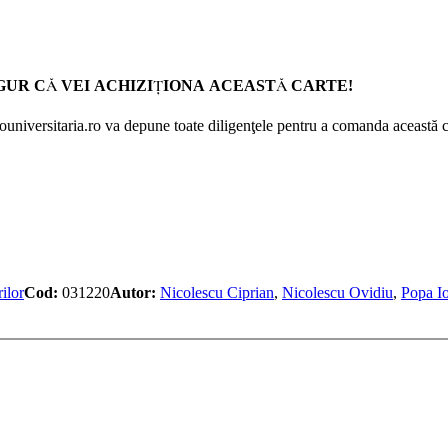
GUR CĂ VEI ACHIZIŢIONA ACEASTĂ CARTE!
Prouniversitaria.ro va depune toate diligenţele pentru a comanda această c
ilor
Cod:
031220
Autor:
Nicolescu Ciprian
,
Nicolescu Ovidiu
,
Popa I