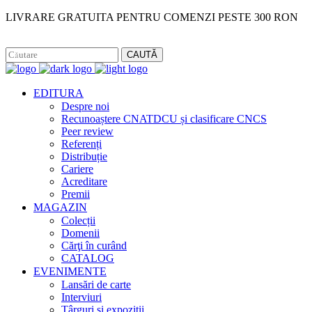
LIVRARE GRATUITA PENTRU COMENZI PESTE 300 RON
Facebook
Instagram
CAUTĂ
EDITURA
Despre noi
Recunoaștere CNATDCU și clasificare CNCS
Peer review
Referenți
Distribuție
Cariere
Acreditare
Premii
MAGAZIN
Colecții
Domenii
Cărţi în curând
CATALOG
EVENIMENTE
Lansări de carte
Interviuri
Târguri și expoziții