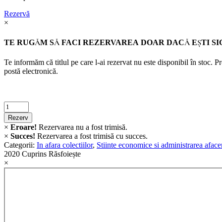
Rezervă
×
TE RUGĂM SĂ FACI REZERVAREA DOAR DACĂ EŞTI SI
Te informăm că titlul pe care l-ai rezervat nu este disponibil în stoc. 
postă electronică.
Criminalistica
quantity
Rezerv
×
Eroare!
Rezervarea nu a fost trimisă.
×
Succes!
Rezervarea a fost trimisă cu succes.
Categorii:
In afara colectiilor
,
Stiinte economice si administrarea afacer
2020
Cuprins
Răsfoiește
×