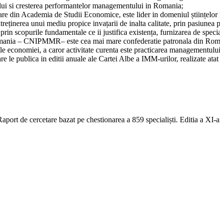
ului si cresterea performantelor managementului in Romania;
tare din Academia de Studii Economice, este lider in domeniul științelo
intreținerea unui mediu propice invațarii de inalta calitate, prin pasiun
in scopurile fundamentale ce ii justifica existența, furnizarea de specia
 Romania – CNIPMMR– este cea mai mare confederatie patronala din Romani
amurile economiei, a caror activitate curenta este practicarea management
le publica in editii anuale ale Cartei Albe a IMM-urilor, realizate atat i
ort de cercetare bazat pe chestionarea a 859 specialiști. Editia a XI-a