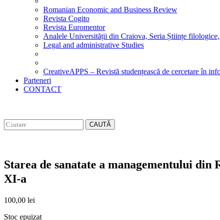
Romanian Economic and Business Review
Revista Cogito
Revista Euromentor
Analele Universității din Craiova, Seria Științe filologice,
Legal and administrative Studies
CreativeAPPS – Revistă studențească de cercetare în info
Parteneri
CONTACT
CAUTĂ
Starea de sanatate a managementului din Ro
XI-a
100,00
lei
Stoc epuizat