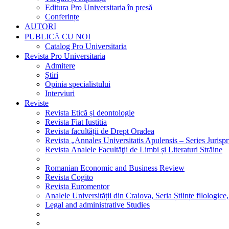
Editura Pro Universitaria în presă
Conferințe
AUTORI
PUBLICĂ CU NOI
Catalog Pro Universitaria
Revista Pro Universitaria
Admitere
Știri
Opinia specialistului
Interviuri
Reviste
Revista Etică și deontologie
Revista Fiat Iustitia
Revista facultății de Drept Oradea
Revista „Annales Universitatis Apulensis – Series Jurisp
Revista Analele Facultăţii de Limbi și Literaturi Străine
Romanian Economic and Business Review
Revista Cogito
Revista Euromentor
Analele Universității din Craiova, Seria Științe filologice,
Legal and administrative Studies