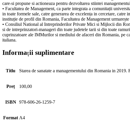
care-si propune si actioneaza pentru dezvoltarea stiintei management
• Facultatea de Management, ca parte integrata a comunitații universi
in toate formele sale, catre generarea de excelența in cercetare, catre 
instituție de profil din Romania, Facultatea de Management urmarește pr
• Consiliul National al Intreprinderilor Private Mici si Mijlocii din
si de intreprinzatori-manageri din toate judetele tarii si din toate r
cuprinzatoare ale IMMurilor si mediului de afaceri din Romania, pe care 
italiana.
Informații suplimentare
Titlu
Starea de sanatate a managementului din Romania in 2019. Rap
Preț
100,00
ISBN
978-606-26-1259-7
Format
A4