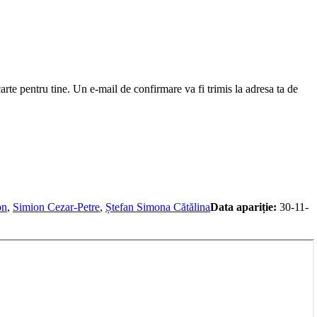
arte pentru tine. Un e-mail de confirmare va fi trimis la adresa ta de
on
,
Simion Cezar-Petre
,
Ștefan Simona Cătălina
Data apariție:
30-11-