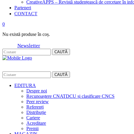
CreativeAPPS – Revistă studențească de cercetare în info
Parteneri
CONTACT
0
Nu există produse în coș.
Newsletter
CAUTĂ
CAUTĂ
EDITURA
Despre noi
Recunoaștere CNATDCU și clasificare CNCS
Peer review
Referenți
Distribuție
Cariere
Acreditare
Premii
MAGAZIN