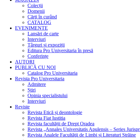
Colecții
Domenii
Cărţi în curând
CATALOG
EVENIMENTE
Lansări de carte
Interviuri
Târguri și expoziții
Editura Pro Universitaria în presă
Conferințe
AUTORI
PUBLICĂ CU NOI
Catalog Pro Universitaria
Revista Pro Universitaria
Admitere
Știri
Opinia specialistului
Interviuri
Reviste
Revista Etică și deontologie
Revista Fiat Iustitia
Revista facultății de Drept Oradea
Revista „Annales Universitatis Apulensis – Series Jurisp
Revista Analele Facultăţii de Limbi și Literaturi Străine