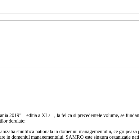
a 2019” – editia a XI-a –, la fel ca si precedentele volume, se fundame
ilor derulate:
a stiintifica nationala in domeniul managementului, ce grupeaza peste
etare in domeniul managementului. SAMRO este singura organizatie nation