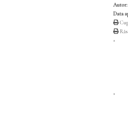
Autor:
Data ap
Cup
Răsf
×
×