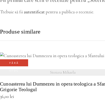
Fii primul care scrii o recenzie pentru „Soteri
Trebuie să fii
autentificat
pentru a publica o recenzie.
Produse similare
FĂRĂ
VEZI DETALII
STOC
Stoicea Mihaela
Cunoasterea lui Dumnezeu in opera teologica a Sfa
Grigorie Teologul
36,00
lei