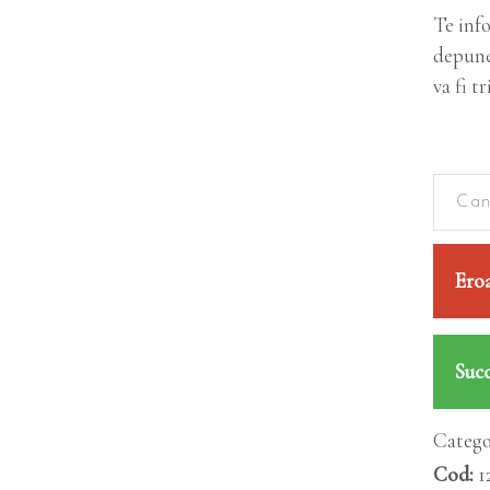
Te info
depune
va fi t
Eroa
Succ
Catego
Cod:
1