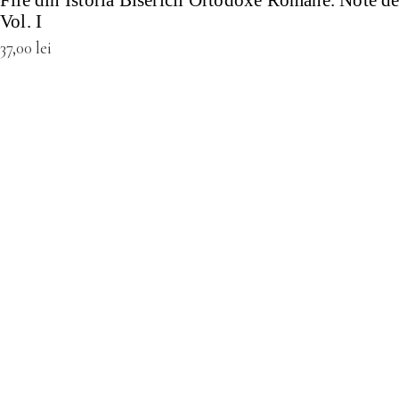
File din Istoria Bisericii Ortodoxe Romane. Note de
Vol. I
37,00
lei