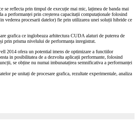
 ce se reflecta prin timpul de execuție mai mic, lațimea de banda mai
ila a performanței prin creșterea capacitații computaționale folosind
 vederea procesarii datelor) fie prin utilizarea unei soluții hibride ce
ocesare grafica ce inglobeaza arhitectura CUDA alaturi de puterea de
și prin prisma nivelului de performanța inregistrat.
ll 2014 ofera un potential imens de optimizare a functiilor
sta in posibilitatea de a dezvolta aplicații performante, folosind
 funcții, se obține nu numai imbunatațirea semnificativa a performanței
atelor pe unitați de procesare grafica, rezultate experimentale, analiza