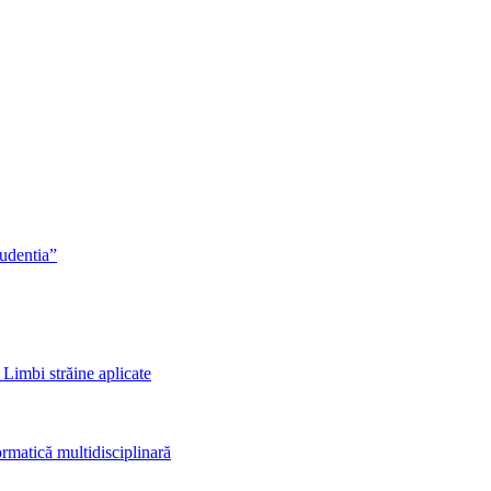
rudentia”
 Limbi străine aplicate
rmatică multidisciplinară