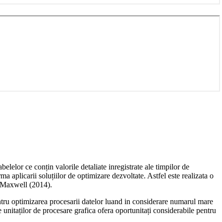
belelor ce conțin valorile detaliate inregistrate ale timpilor de
a aplicarii soluțiilor de optimizare dezvoltate. Astfel este realizata o
și Maxwell (2014).
ntru optimizarea procesarii datelor luand in considerare numarul mare
e unitaților de procesare grafica ofera oportunitați considerabile pentru