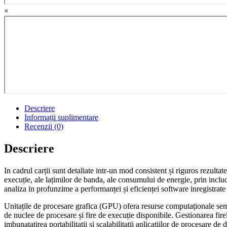
×
Descriere
Informații suplimentare
Recenzii (0)
Descriere
In cadrul carții sunt detaliate intr-un mod consistent și riguros rezultat
execuție, ale lațimilor de banda, ale consumului de energie, prin include
analiza in profunzime a performanței și eficienței software inregistrat
Unitațile de procesare grafica (GPU) ofera resurse computaționale semn
de nuclee de procesare și fire de execuție disponibile. Gestionarea fire
imbunatațirea portabilitații și scalabilitatii aplicațiilor de procesare de 