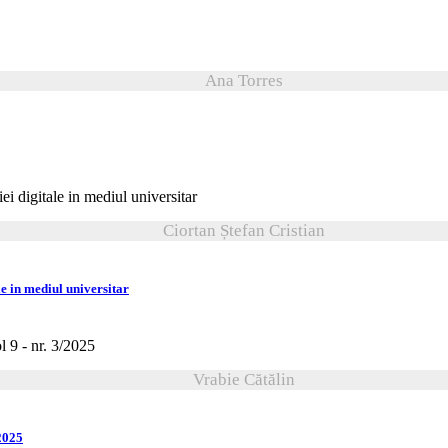
Ana Torres
Ciortan Ștefan Cristian
ale in mediul universitar
Vrabie Cătălin
2025