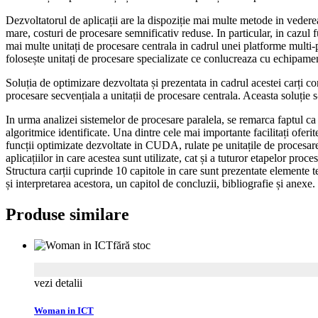
Dezvoltatorul de aplicații are la dispoziție mai multe metode in vedere
mare, costuri de procesare semnificativ reduse. In particular, in cazul 
mai multe unitați de procesare centrala in cadrul unei platforme multi-pr
folosește unitați de procesare specializate ce conlucreaza cu echipame
Soluția de optimizare dezvoltata și prezentata in cadrul acestei carți c
procesare secvențiala a unitații de procesare centrala. Aceasta soluție 
In urma analizei sistemelor de procesare paralela, se remarca faptul 
algoritmice identificate. Una dintre cele mai importante facilitați ofer
funcții optimizate dezvoltate in CUDA, rulate pe unitațile de procesare
aplicațiilor in care acestea sunt utilizate, cat și a tuturor etapelor proces
Structura carții cuprinde 10 capitole in care sunt prezentate elemente te
și interpretarea acestora, un capitol de concluzii, bibliografie și anexe.
Produse similare
fără stoc
vezi detalii
Woman in ICT