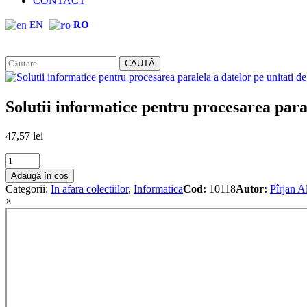
CONTACT
EN
RO
CAUTĂ
Solutii informatice pentru procesarea paral
47,57
lei
Solutii
informatice
Adaugă în coș
pentru
Categorii:
In afara colectiilor
,
Informatica
Cod:
10118
Autor:
Pîrjan A
procesarea
×
paralela
a
datelor
pe
unitati
de
procesare
grafica
quantity