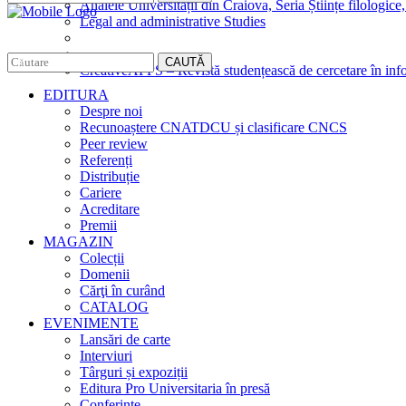
Analele Universității din Craiova, Seria Științe filologice,
Legal and administrative Studies
CAUTĂ
CreativeAPPS – Revistă studențească de cercetare în info
EDITURA
Despre noi
Recunoaștere CNATDCU și clasificare CNCS
Peer review
Referenți
Distribuție
Cariere
Acreditare
Premii
MAGAZIN
Colecții
Domenii
Cărţi în curând
CATALOG
EVENIMENTE
Lansări de carte
Interviuri
Târguri și expoziții
Editura Pro Universitaria în presă
Conferințe