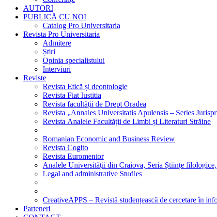
AUTORI
PUBLICĂ CU NOI
Catalog Pro Universitaria
Revista Pro Universitaria
Admitere
Știri
Opinia specialistului
Interviuri
Reviste
Revista Etică și deontologie
Revista Fiat Iustitia
Revista facultății de Drept Oradea
Revista „Annales Universitatis Apulensis – Series Jurisp
Revista Analele Facultăţii de Limbi și Literaturi Străine
Romanian Economic and Business Review
Revista Cogito
Revista Euromentor
Analele Universității din Craiova, Seria Științe filologice,
Legal and administrative Studies
CreativeAPPS – Revistă studențească de cercetare în info
Parteneri