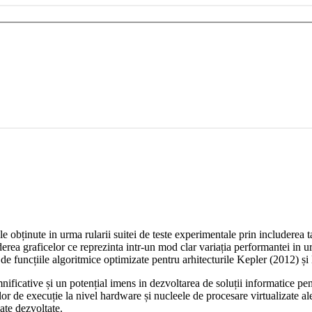
ele obținute in urma rularii suitei de teste experimentale prin includerea ta
rea graficelor ce reprezinta intr-un mod clar variația performantei in urm
e de funcțiile algoritmice optimizate pentru arhitecturile Kepler (2012) 
ificative și un potențial imens in dezvoltarea de soluții informatice pe
lor de execuție la nivel hardware și nucleele de procesare virtualizate al
date dezvoltate.