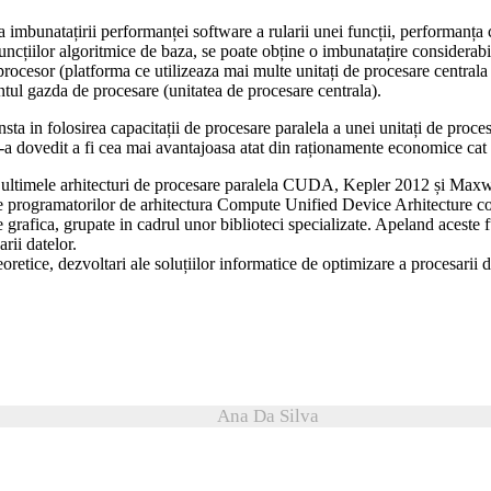
a imbunatațirii performanței software a rularii unei funcții, performanța
funcțiilor algoritmice de baza, se poate obține o imbunatațire considerab
ocesor (platforma ce utilizeaza mai multe unitați de procesare centrala in
ntul gazda de procesare (unitatea de procesare centrala).
onsta in folosirea capacitații de procesare paralela a unei unitați de pr
s-a dovedit a fi cea mai avantajoasa atat din raționamente economice cat 
ca ultimele arhitecturi de procesare paralela CUDA, Kepler 2012 și Maxwe
ite programatorilor de arhitectura Compute Unified Device Arhitecture con
 grafica, grupate in cadrul unor biblioteci specializate. Apeland aceste
arii datelor.
oretice, dezvoltari ale soluțiilor informatice de optimizare a procesarii d
Ana Da Silva