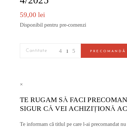
4/2025
59,00
lei
Disponibil pentru pre-comenzi
SMART
ADAUGĂ ÎN
PRECOMANDĂ
CITIES
AND
REGIONAL
DEVELOPMENT
×
JOURNAL.
VOL.
TE RUGAM SĂ FACI PRECOMAN
9,
SIGUR CĂ VEI ACHIZIȚIONĂ A
no.
4/2025
Te informam că titlul pe care l-ai precomandat nu 
quantity