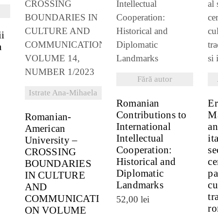
VEZI DETALII
VEZI DETALII
ii
a
Fără autor
Istrate Ana-Mihaela
Romanian
Er
Contributions to
Ma
Romanian-
International
an
American
Intellectual
it
University –
Cooperation:
se
CROSSING
Historical and
ce
BOUNDARIES
Diplomatic
pa
IN CULTURE
Landmarks
cu
AND
tr
COMMUNICATI
52,00
lei
ro
ON VOLUME