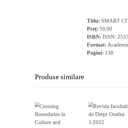
Titlu
SMART CI
Preț
59,00
ISBN
ISSN: 253
Format
Academi
Pagini
138
Produse similare
VEZI DETALI