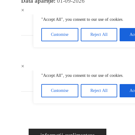
Data apariție:
01-09-2026
×
×