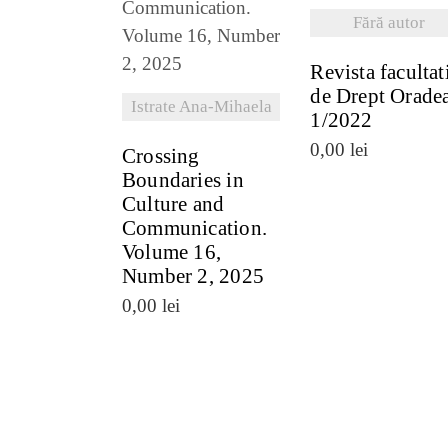
VEZI DETALII
Fără autor
Revista facultat
de Drept Orade
Istrate Ana-Mihaela
1/2022
0,00
lei
Crossing
Boundaries in
Culture and
Communication.
Volume 16,
Number 2, 2025
0,00
lei