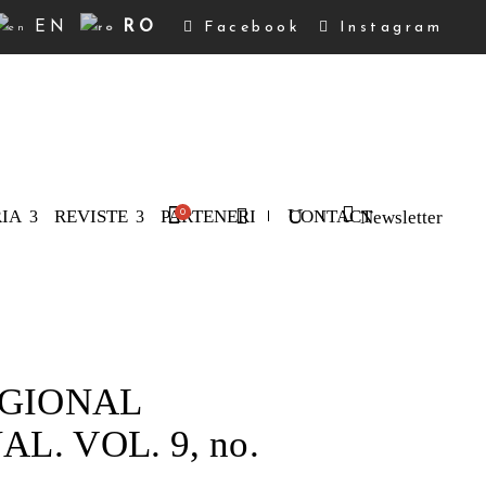
EN
RO
Facebook
Instagram
RIA
REVISTE
PARTENERI
CONTACT
Newsletter
0
produse în coș.
EGIONAL
. VOL. 9, no.