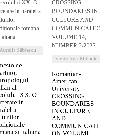
VEZI DETALII
VEZI DETALII
Aurelia Săbiescu
Istrate Ana-Mihaela
nesto de
rtino,
Romanian-
tropologul
American
alian al
University –
colului XX. O
CROSSING
rcetare in
BOUNDARIES
ralel a
IN CULTURE
lturilor
AND
adiționale
COMMUNICATI
mana si italiana
ON VOLUME