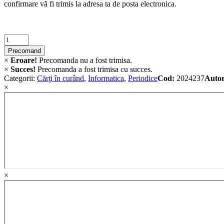
confirmare vă fi trimis la adresa ta de posta electronica.
PROCEEDINGS
OF
THE
SMART
Criminalistica
CITIES
quantity
INTERNATIONAL
Precomand
CONFERENCE
×
Eroare!
Precomanda nu a fost trimisa.
(SCIC)
×
Succes!
Precomanda a fost trimisa cu succes.
-
Categorii:
Cărţi în curând
,
Informatica
,
Periodice
Cod:
2024237
Autor
11th
×
Edition,
2023
quantity
×