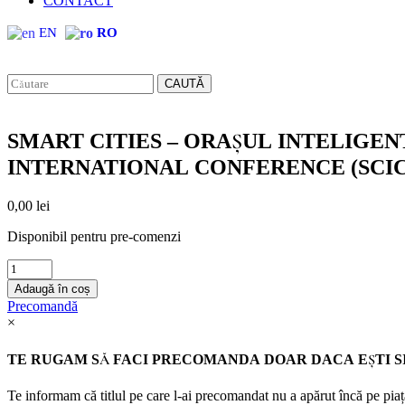
CONTACT
EN
RO
CAUTĂ
SMART CITIES – ORAȘUL INTELIGENT –
INTERNATIONAL CONFERENCE (SCIC) – 
0,00
lei
Disponibil pentru pre-comenzi
SMART
CITIES
Adaugă în coș
-
Precomandă
ORAȘUL
×
INTELIGENT
-
TE RUGAM SĂ FACI PRECOMANDA DOAR DACA EȘTI SI
Sustainability
and
Te informam că titlul pe care l-ai precomandat nu a apărut încă pe piață
Innovation.