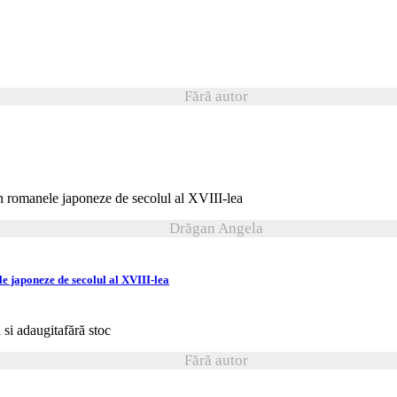
Fără autor
Drăgan Angela
e japoneze de secolul al XVIII-lea
fără stoc
Fără autor