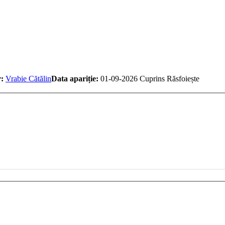
:
Vrabie Cătălin
Data apariție:
01-09-2026
Cuprins
Răsfoiește