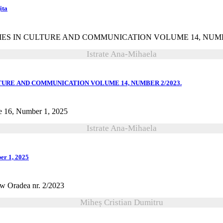
ita
Istrate Ana-Mihaela
CULTURE AND COMMUNICATION VOLUME 14, NUMBER 2/2023.
Istrate Ana-Mihaela
er 1, 2025
Miheș Cristian Dumitru