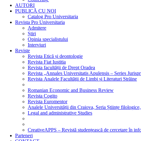
AUTORI
PUBLICĂ CU NOI
Catalog Pro Universitaria
Revista Pro Universitaria
Admitere
Știri
Opinia specialistului
Interviuri
Reviste
Revista Etică și deontologie
Revista Fiat Iustitia
Revista facultății de Drept Oradea
Revista „Annales Universitatis Apulensis – Series Jurisp
Revista Analele Facultăţii de Limbi și Literaturi Străine
Romanian Economic and Business Review
Revista Cogito
Revista Euromentor
Analele Universității din Craiova, Seria Științe filologice,
Legal and administrative Studies
CreativeAPPS – Revistă studențească de cercetare în info
Parteneri