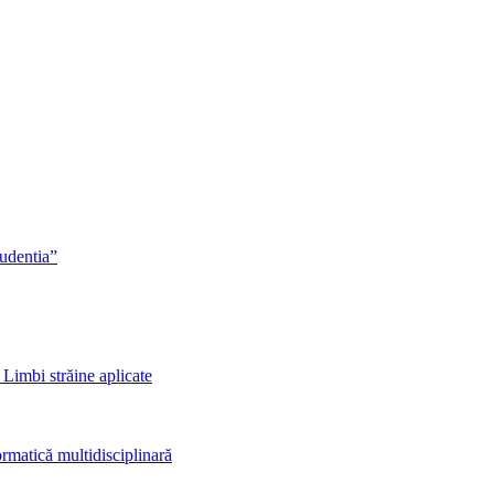
rudentia”
 Limbi străine aplicate
rmatică multidisciplinară