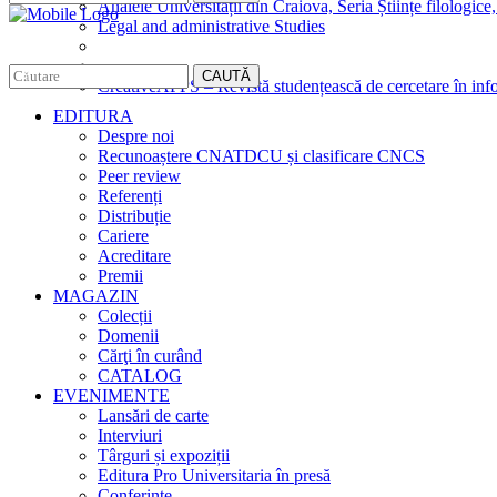
Analele Universității din Craiova, Seria Științe filologice,
Legal and administrative Studies
CAUTĂ
CreativeAPPS – Revistă studențească de cercetare în info
EDITURA
Despre noi
Recunoaștere CNATDCU și clasificare CNCS
Peer review
Referenți
Distribuție
Cariere
Acreditare
Premii
MAGAZIN
Colecții
Domenii
Cărţi în curând
CATALOG
EVENIMENTE
Lansări de carte
Interviuri
Târguri și expoziții
Editura Pro Universitaria în presă
Conferințe