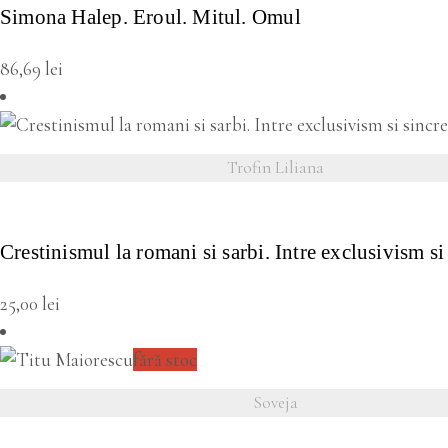
Simona Halep. Eroul. Mitul. Omul
86,69
lei
Trofin Liliana
VEZI DETALII
Crestinismul la romani si sarbi. Intre exclusivism si
25,00
lei
fără stoc
Soveja
VEZI DETALII