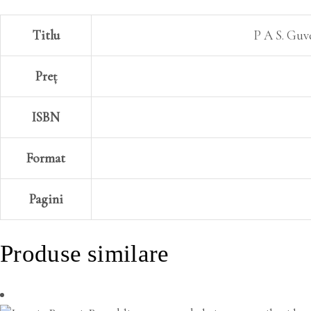
Titlu
P A S. Guve
Preț
ISBN
Format
Pagini
Produse similare