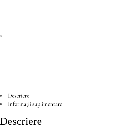
O
istorie
politica
quantity
×
Descriere
Informații suplimentare
Descriere