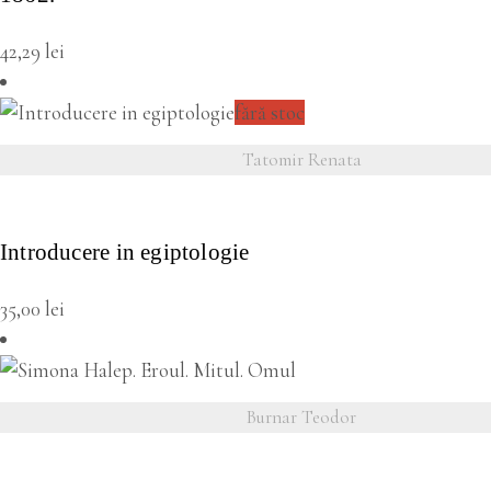
42,29
lei
fără stoc
Tatomir Renata
VEZI DETALII
Introducere in egiptologie
35,00
lei
Burnar Teodor
VEZI DETALII