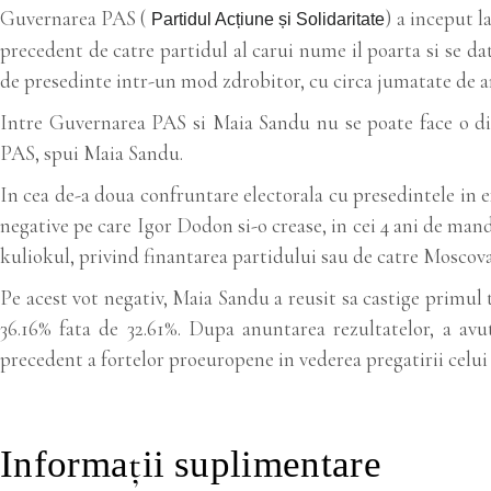
Guvernarea PAS (
) a inceput l
Partidul Acțiune și Solidaritate
precedent de catre partidul al carui nume il poarta si se da
de presedinte intr-un mod zdrobitor, cu circa jumatate de a
Intre Guvernarea PAS si Maia Sandu nu se poate face o di
PAS, spui Maia Sandu.
In cea de-a doua confruntare electorala cu presedintele in 
negative pe care Igor Dodon si-o crease, in cei 4 ani de man
kuliokul, privind finantarea partidului sau de catre Moscov
Pe acest vot negativ, Maia Sandu a reusit sa castige primul t
36.16% fata de 32.61%. Dupa anuntarea rezultatelor, a avu
precedent a fortelor proeuropene in vederea pregatirii celui 
Informații suplimentare