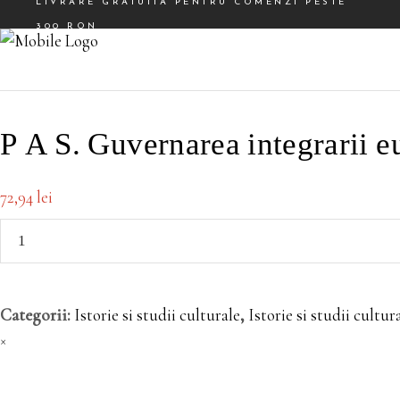
LIVRARE GRATUITA PENTRU COMENZI PESTE
300 RON
Facebook
Instagram
P A S. Guvernarea integrarii e
72,94
lei
P
A
S.
Guvernarea
Categorii:
Istorie si studii culturale
,
Istorie si studii cultur
integrarii
×
europene
2021─2025.