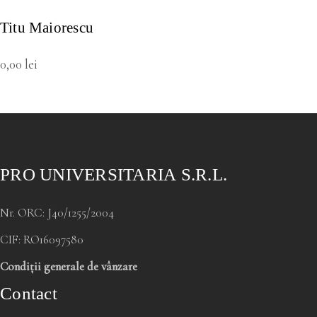
Titu Maiorescu
0,00
lei
PRO UNIVERSITARIA S.R.L.
Nr. ORC: J40/1255/2004
CIF: RO16097580
Condiții generale de vânzare
Contact