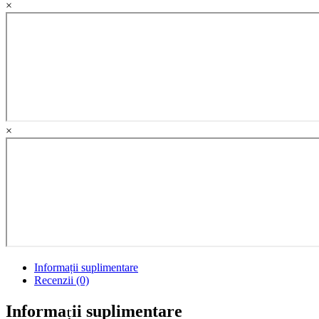
×
din
Romania
quantity
×
Informații suplimentare
Recenzii (0)
Informații suplimentare