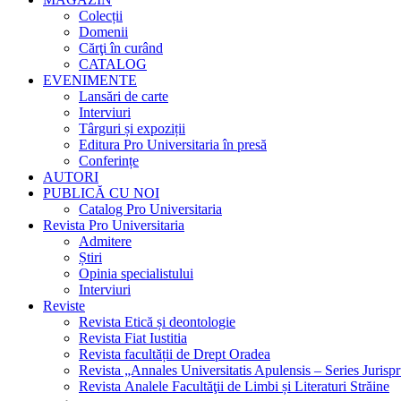
Colecții
Domenii
Cărţi în curând
CATALOG
EVENIMENTE
Lansări de carte
Interviuri
Târguri și expoziții
Editura Pro Universitaria în presă
Conferințe
AUTORI
PUBLICĂ CU NOI
Catalog Pro Universitaria
Revista Pro Universitaria
Admitere
Știri
Opinia specialistului
Interviuri
Reviste
Revista Etică și deontologie
Revista Fiat Iustitia
Revista facultății de Drept Oradea
Revista „Annales Universitatis Apulensis – Series Jurisp
Revista Analele Facultăţii de Limbi și Literaturi Străine