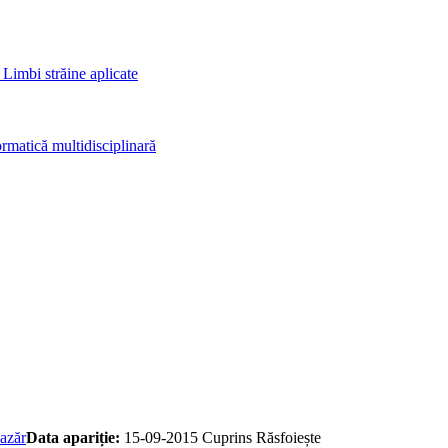
 Limbi străine aplicate
rmatică multidisciplinară
azăr
Data apariție:
15-09-2015
Cuprins
Răsfoiește