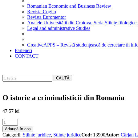
Romanian Economic and Business Review
Revista Cogito
Revista Euromentor
Analele Universității din Craiova, Seria Științe filologice,
Legal and administrative Studies
CreativeAPPS – Revistă studențească de cercetare în info
Parteneri
CONTACT
CAUTĂ
O istorie a criminalisticii din Romania
47,57
lei
O
istorie
Adaugă în coș
a
Categorii:
Stiinte juridice
,
Stiinte juridice
Cod:
13900
Autor:
Cârjan L
criminalisticii