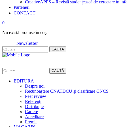
CreativeAPPS – Revistă studențească de cercetare în info
Parteneri
CONTACT
0
Nu există produse în coș.
Newsletter
CAUTĂ
CAUTĂ
EDITURA
Despre noi
Recunoaștere CNATDCU și clasificare CNCS
Peer review
Referenți
Distribuție
Cariere
Acreditare
Premii
MAGAZIN