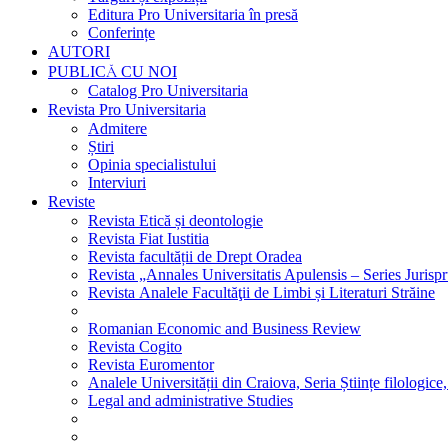
Editura Pro Universitaria în presă
Conferințe
AUTORI
PUBLICĂ CU NOI
Catalog Pro Universitaria
Revista Pro Universitaria
Admitere
Știri
Opinia specialistului
Interviuri
Reviste
Revista Etică și deontologie
Revista Fiat Iustitia
Revista facultății de Drept Oradea
Revista „Annales Universitatis Apulensis – Series Jurisp
Revista Analele Facultăţii de Limbi și Literaturi Străine
Romanian Economic and Business Review
Revista Cogito
Revista Euromentor
Analele Universității din Craiova, Seria Științe filologice,
Legal and administrative Studies