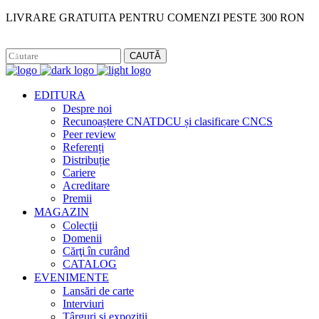
LIVRARE GRATUITA PENTRU COMENZI PESTE 300 RON
Facebook
Instagram
CAUTĂ
EDITURA
Despre noi
Recunoaștere CNATDCU și clasificare CNCS
Peer review
Referenți
Distribuție
Cariere
Acreditare
Premii
MAGAZIN
Colecții
Domenii
Cărţi în curând
CATALOG
EVENIMENTE
Lansări de carte
Interviuri
Târguri și expoziții