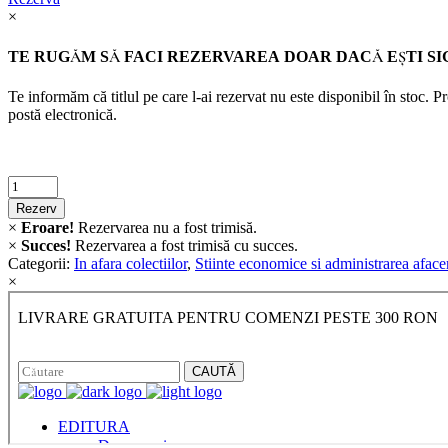
×
TE RUGĂM SĂ FACI REZERVAREA DOAR DACĂ EŞTI SI
Te informăm că titlul pe care l-ai rezervat nu este disponibil în stoc. 
postă electronică.
Criminalistica
quantity
Rezerv
×
Eroare!
Rezervarea nu a fost trimisă.
×
Succes!
Rezervarea a fost trimisă cu succes.
Categorii:
In afara colectiilor
,
Stiinte economice si administrarea afacer
×