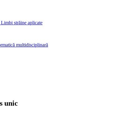
 Limbi străine aplicate
rmatică multidisciplinară
s unic