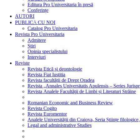
Editura Pro Universitaria în presă
Conferințe
AUTORI
PUBLICĂ CU NOI
Catalog Pro Universitaria
Revista Pro Universitaria
Admitere
Știri
Opinia specialistului
Interviuri
Reviste
Revista Etică și deontologie
Revista Fiat Iustitia
Revista facultății de Drept Oradea
Revista „Annales Universitatis Apulensis – Series Jurisp
Revista Analele Facultăţii de Limbi și Literaturi Străine
Romanian Economic and Business Review
Revista Cogito
Revista Euromentor
Analele Universității din Craiova, Seria Științe filologice,
Legal and administrative Studies