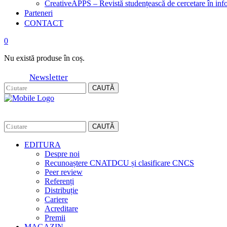
CreativeAPPS – Revistă studențească de cercetare în info
Parteneri
CONTACT
0
Nu există produse în coș.
Newsletter
CAUTĂ
CAUTĂ
EDITURA
Despre noi
Recunoaștere CNATDCU și clasificare CNCS
Peer review
Referenți
Distribuție
Cariere
Acreditare
Premii
MAGAZIN