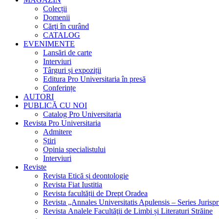
Colecții
Domenii
Cărţi în curând
CATALOG
EVENIMENTE
Lansări de carte
Interviuri
Târguri și expoziții
Editura Pro Universitaria în presă
Conferințe
AUTORI
PUBLICĂ CU NOI
Catalog Pro Universitaria
Revista Pro Universitaria
Admitere
Știri
Opinia specialistului
Interviuri
Reviste
Revista Etică și deontologie
Revista Fiat Iustitia
Revista facultății de Drept Oradea
Revista „Annales Universitatis Apulensis – Series Jurisp
Revista Analele Facultăţii de Limbi și Literaturi Străine