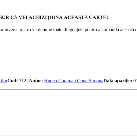
GUR CĂ VEI ACHIZIŢIONA ACEASTĂ CARTE!
Prouniversitaria.ro va depune toate diligenţele pentru a comanda această c
ilor
Cod:
3122
Autor:
Hudea-Caraman Oana Simona
Data apariție:
01