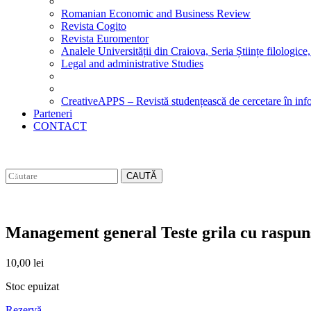
Romanian Economic and Business Review
Revista Cogito
Revista Euromentor
Analele Universității din Craiova, Seria Științe filologice,
Legal and administrative Studies
CreativeAPPS – Revistă studențească de cercetare în info
Parteneri
CONTACT
CAUTĂ
Management general Teste grila cu raspun
10,00
lei
Stoc epuizat
Rezervă