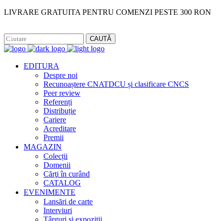
LIVRARE GRATUITA PENTRU COMENZI PESTE 300 RON
Facebook
Instagram
CAUTĂ
EDITURA
Despre noi
Recunoaștere CNATDCU și clasificare CNCS
Peer review
Referenți
Distribuție
Cariere
Acreditare
Premii
MAGAZIN
Colecții
Domenii
Cărţi în curând
CATALOG
EVENIMENTE
Lansări de carte
Interviuri
Târguri și expoziții