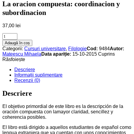
La oracion compuesta: coordinacion y
subordinacion
37,00
lei
La
oracion
Adaugă în coș
compuesta:
Categorii:
Cursuri universitare
,
Filologie
Cod:
9484
Autor:
coordinacion
Mateescu Mihaela
Data apariție:
15-10-2015
Cuprins
y
Răsfoiește
subordinacion
quantity
Descriere
Informații suplimentare
Recenzii (0)
Descriere
El objetivo primordial de este libro es la descripción de la
oración compuesta con lamayor claridad, sencillez y
coherencia posibles.
El libro está dirigido a aquellos estudiantes de español como
lengua extranjera que ya cuentan con unos conocimientos