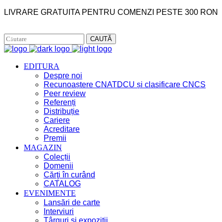
LIVRARE GRATUITA PENTRU COMENZI PESTE 300 RON
Facebook
Instagram
CAUTĂ
EDITURA
Despre noi
Recunoaștere CNATDCU și clasificare CNCS
Peer review
Referenți
Distribuție
Cariere
Acreditare
Premii
MAGAZIN
Colecții
Domenii
Cărţi în curând
CATALOG
EVENIMENTE
Lansări de carte
Interviuri
Târguri și expoziții