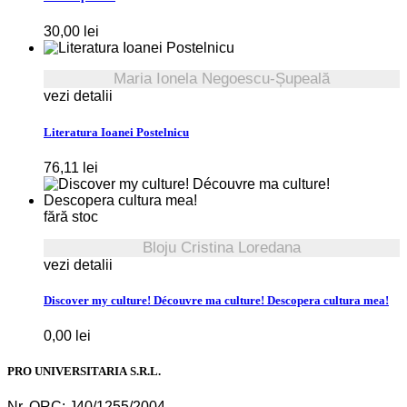
30,00
lei
Maria Ionela Negoescu-Șupeală
vezi detalii
Literatura Ioanei Postelnicu
76,11
lei
fără stoc
Bloju Cristina Loredana
vezi detalii
Discover my culture! Découvre ma culture! Descopera cultura mea!
0,00
lei
PRO UNIVERSITARIA S.R.L.
Nr. ORC: J40/1255/2004