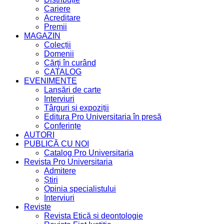
Cariere
Acreditare
Premii
MAGAZIN
Colecții
Domenii
Cărţi în curând
CATALOG
EVENIMENTE
Lansări de carte
Interviuri
Târguri și expoziții
Editura Pro Universitaria în presă
Conferințe
AUTORI
PUBLICĂ CU NOI
Catalog Pro Universitaria
Revista Pro Universitaria
Admitere
Știri
Opinia specialistului
Interviuri
Reviste
Revista Etică și deontologie