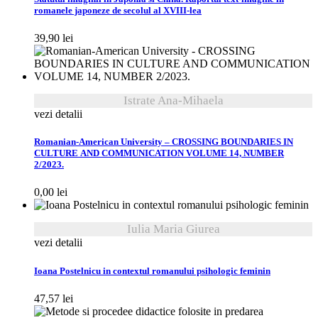
romanele japoneze de secolul al XVIII-lea
39,90
lei
Istrate Ana-Mihaela
vezi detalii
Romanian-American University – CROSSING BOUNDARIES IN
CULTURE AND COMMUNICATION VOLUME 14, NUMBER
2/2023.
0,00
lei
Iulia Maria Giurea
vezi detalii
Ioana Postelnicu in contextul romanului psihologic feminin
47,57
lei