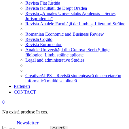
Revista Fiat Iustitia
Revista facultății de Drept Oradea
Revista „Annales Universitatis Apulensis – Series
Jurisprudentia”
Revista Analele Facultăţii de Limbi și Literaturi Străine
Romanian Economic and Business Review
Revista Cogito
Revista Euromentor
Analele Universității din Craiova, Seria Științe
filologice, Limbi străine aplicate
Legal and administrative Studies
CreativeAPPS – Revistă studențească de cercetare în
informatică multidisciplinară
Parteneri
CONTACT
0
Nu există produse în coș.
Newsletter
CAUTĂ