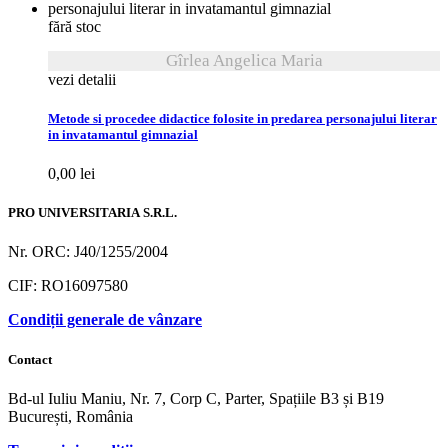
fără stoc
Gîrlea Angelica Maria
vezi detalii
Metode si procedee didactice folosite in predarea personajului literar
in invatamantul gimnazial
0,00
lei
PRO UNIVERSITARIA S.R.L.
Nr. ORC: J40/1255/2004
CIF: RO16097580
Condiții generale de vânzare
Contact
Bd-ul Iuliu Maniu, Nr. 7, Corp C, Parter, Spațiile B3 și B19
București, România