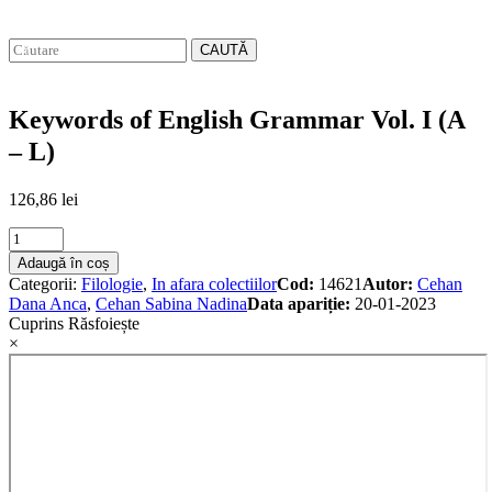
CAUTĂ
Keywords of English Grammar Vol. I (A
– L)
126,86
lei
Keywords
of
Adaugă în coș
English
Categorii:
Filologie
,
In afara colectiilor
Cod:
14621
Autor:
Cehan
Grammar
Dana Anca
,
Cehan Sabina Nadina
Data apariție:
20-01-2023
Vol.
Cuprins
Răsfoiește
I
×
(A
–
L)
quantity