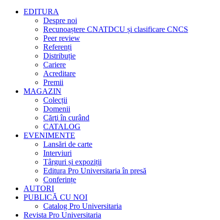
EDITURA
Despre noi
Recunoaștere CNATDCU și clasificare CNCS
Peer review
Referenți
Distribuție
Cariere
Acreditare
Premii
MAGAZIN
Colecții
Domenii
Cărţi în curând
CATALOG
EVENIMENTE
Lansări de carte
Interviuri
Târguri și expoziții
Editura Pro Universitaria în presă
Conferințe
AUTORI
PUBLICĂ CU NOI
Catalog Pro Universitaria
Revista Pro Universitaria