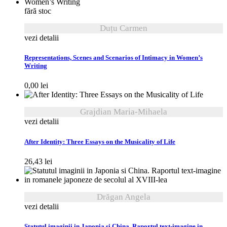
fără stoc
Duțu Carmen
vezi detalii
Representations, Scenes and Scenarios of Intimacy in Women’s
Writing
0,00
lei
Grajdian Maria-Mihaela
vezi detalii
After Identity: Three Essays on the Musicality of Life
26,43
lei
Drăgan Angela
vezi detalii
Statutul imaginii in Japonia si China. Raportul text-imagine in