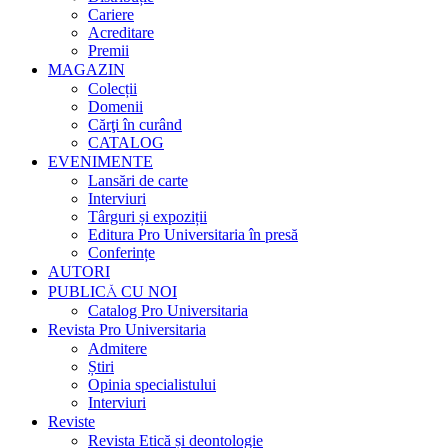
Cariere
Acreditare
Premii
MAGAZIN
Colecții
Domenii
Cărţi în curând
CATALOG
EVENIMENTE
Lansări de carte
Interviuri
Târguri și expoziții
Editura Pro Universitaria în presă
Conferințe
AUTORI
PUBLICĂ CU NOI
Catalog Pro Universitaria
Revista Pro Universitaria
Admitere
Știri
Opinia specialistului
Interviuri
Reviste
Revista Etică și deontologie