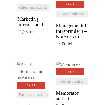
DETALII
FĂRĂ
DETALII
Gherasim Adrian
STOC
Coșea Mircea
Marketing
international
Managementul
intreprinderii –
41,23
lei
Note de curs
16,00
lei
VEZI
FĂRĂ
VEZI
DETALII
STOC
Novak Andrei
DETALII
FĂRĂ
Memorator
STOC
Baron Constantin
statistic