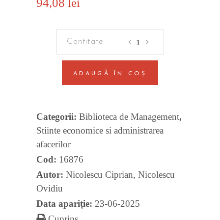
94,08
lei
Intreprinzatorul,
intreprinderea
mica
ADAUGĂ ÎN COȘ
si
mijlocie
si
Categorii:
Biblioteca de Management
,
managementul
Stiinte economice si administrarea
intreprenorial
afacerilor
quantity
Cod:
16876
Autor:
Nicolescu Ciprian
,
Nicolescu
Ovidiu
Data apariție:
23-06-2025
Cuprins