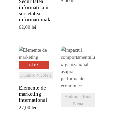
5,00
lei
Securitatea
informatica in
societatea
informationala
62,00
lei
VEZI
FĂRĂ
DETALII
VEZI
STOC
Dumitru Nicoleta
DETALII
Elemente de
marketing
Andronie Irina
international
Elena
27,00
lei