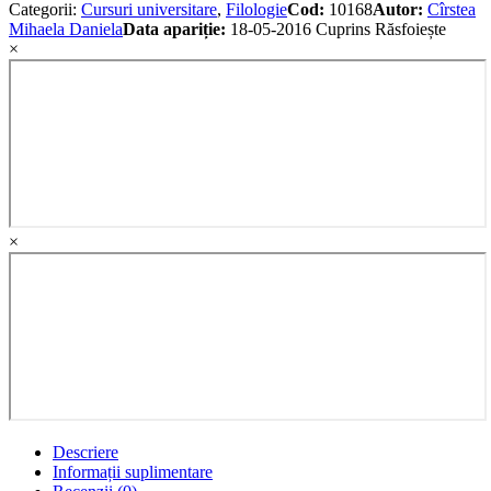
Categorii:
Cursuri universitare
,
Filologie
Cod:
10168
Autor:
Cîrstea
Mihaela Daniela
Data apariție:
18-05-2016
Cuprins
Răsfoiește
×
×
Descriere
Informații suplimentare