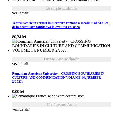
Branişte Ludmila
vezi detalii
Teatrul istoric in versuri in literatura romana a secolului al XIX-lea:
de la acumulare cantitativa la evolutia valorica
80,34
lei
Istrate Ana-Mihaela
vezi detalii
Romanian-American University – CROSSING BOUNDARIES IN
CULTURE AND COMMUNICATION VOLUME 14, NUMBER
2/2023.
0,00
lei
fără stoc
Cosăceanu Anca
vezi detalii