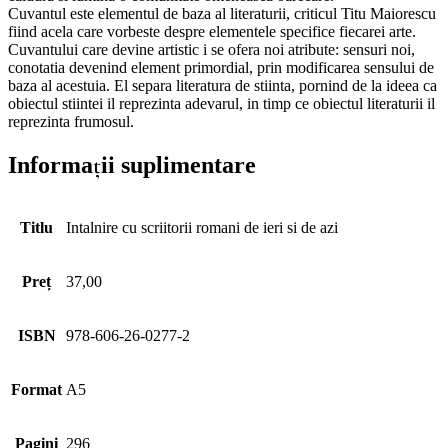
Cuvantul este elementul de baza al literaturii, criticul Titu Maiorescu
fiind acela care vorbeste despre elementele specifice fiecarei arte.
Cuvantului care devine artistic i se ofera noi atribute: sensuri noi,
conotatia devenind element primordial, prin modificarea sensului de
baza al acestuia. El separa literatura de stiinta, pornind de la ideea ca
obiectul stiintei il reprezinta adevarul, in timp ce obiectul literaturii il
reprezinta frumosul.
Informații suplimentare
Titlu
Intalnire cu scriitorii romani de ieri si de azi
Preț
37,00
ISBN
978-606-26-0277-2
Format
A5
Pagini
296