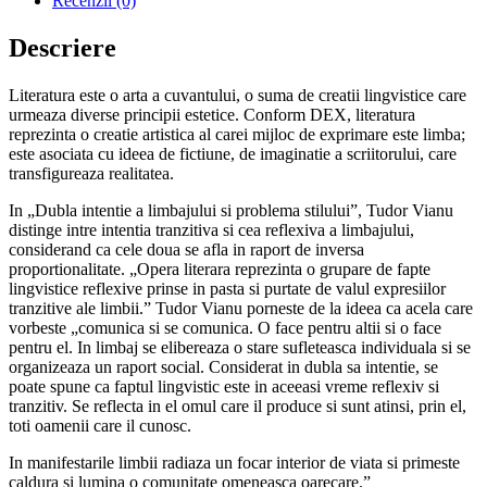
Recenzii (0)
Descriere
Literatura este o arta a cuvantului, o suma de creatii lingvistice care
urmeaza diverse principii estetice. Conform DEX, literatura
reprezinta o creatie artistica al carei mijloc de exprimare este limba;
este asociata cu ideea de fictiune, de imaginatie a scriitorului, care
transfigureaza realitatea.
In „Dubla intentie a limbajului si problema stilului”, Tudor Vianu
distinge intre intentia tranzitiva si cea reflexiva a limbajului,
considerand ca cele doua se afla in raport de inversa
proportionalitate. „Opera literara reprezinta o grupare de fapte
lingvistice reflexive prinse in pasta si purtate de valul expresiilor
tranzitive ale limbii.” Tudor Vianu porneste de la ideea ca acela care
vorbeste „comunica si se comunica. O face pentru altii si o face
pentru el. In limbaj se elibereaza o stare sufleteasca individuala si se
organizeaza un raport social. Considerat in dubla sa intentie, se
poate spune ca faptul lingvistic este in aceeasi vreme reflexiv si
tranzitiv. Se reflecta in el omul care il produce si sunt atinsi, prin el,
toti oamenii care il cunosc.
In manifestarile limbii radiaza un focar interior de viata si primeste
caldura si lumina o comunitate omeneasca oarecare.”