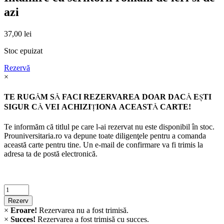
azi
37,00
lei
Stoc epuizat
Rezervă
×
TE RUGĂM SĂ FACI REZERVAREA DOAR DACĂ EŞTI
SIGUR CĂ VEI ACHIZIŢIONA ACEASTĂ CARTE!
Te informăm că titlul pe care l-ai rezervat nu este disponibil în stoc.
Prouniversitaria.ro va depune toate diligenţele pentru a comanda
această carte pentru tine. Un e-mail de confirmare va fi trimis la
adresa ta de postă electronică.
Criminalistica
quantity
Rezerv
×
Eroare!
Rezervarea nu a fost trimisă.
×
Succes!
Rezervarea a fost trimisă cu succes.