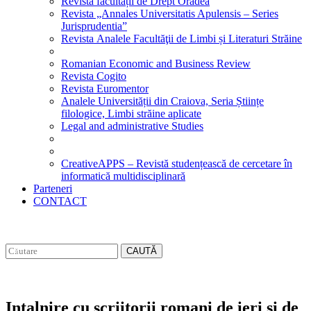
Revista facultății de Drept Oradea
Revista „Annales Universitatis Apulensis – Series
Jurisprudentia”
Revista Analele Facultăţii de Limbi și Literaturi Străine
Romanian Economic and Business Review
Revista Cogito
Revista Euromentor
Analele Universității din Craiova, Seria Științe
filologice, Limbi străine aplicate
Legal and administrative Studies
CreativeAPPS – Revistă studențească de cercetare în
informatică multidisciplinară
Parteneri
CONTACT
CAUTĂ
Intalnire cu scriitorii romani de ieri si de