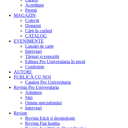
Acreditare
Premii
MAGAZIN
Colecții
Domenii
Cărţi în curând
CATALOG
EVENIMENTE
Lansări de carte
Interviuri
Târguri și expoziții
Editura Pro Universitaria în presă
Conferințe
AUTORI
PUBLICĂ CU NOI
Catalog Pro Universitaria
Revista Pro Universitaria
Admitere
Știri
Opinia specialistului
Interviuri
Reviste
Revista Etică și deontologie
Revista Fiat Iustitia