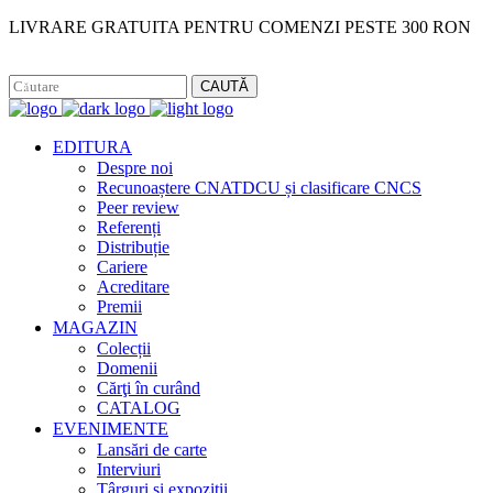
LIVRARE GRATUITA PENTRU COMENZI PESTE 300 RON
Facebook
Instagram
CAUTĂ
EDITURA
Despre noi
Recunoaștere CNATDCU și clasificare CNCS
Peer review
Referenți
Distribuție
Cariere
Acreditare
Premii
MAGAZIN
Colecții
Domenii
Cărţi în curând
CATALOG
EVENIMENTE
Lansări de carte
Interviuri
Târguri și expoziții