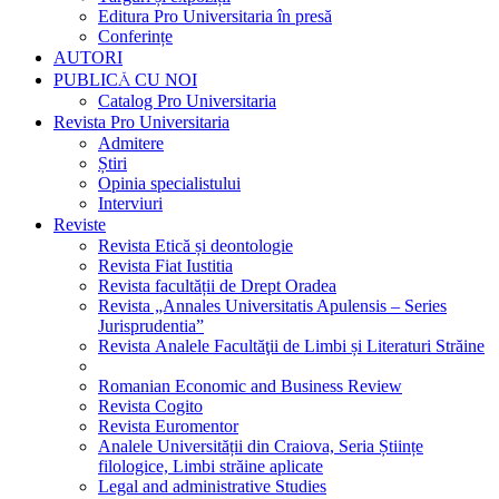
Editura Pro Universitaria în presă
Conferințe
AUTORI
PUBLICĂ CU NOI
Catalog Pro Universitaria
Revista Pro Universitaria
Admitere
Știri
Opinia specialistului
Interviuri
Reviste
Revista Etică și deontologie
Revista Fiat Iustitia
Revista facultății de Drept Oradea
Revista „Annales Universitatis Apulensis – Series
Jurisprudentia”
Revista Analele Facultăţii de Limbi și Literaturi Străine
Romanian Economic and Business Review
Revista Cogito
Revista Euromentor
Analele Universității din Craiova, Seria Științe
filologice, Limbi străine aplicate
Legal and administrative Studies