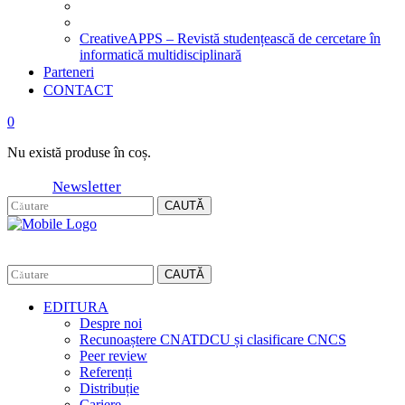
CreativeAPPS – Revistă studențească de cercetare în
informatică multidisciplinară
Parteneri
CONTACT
0
Nu există produse în coș.
Newsletter
CAUTĂ
CAUTĂ
EDITURA
Despre noi
Recunoaștere CNATDCU și clasificare CNCS
Peer review
Referenți
Distribuție
Cariere