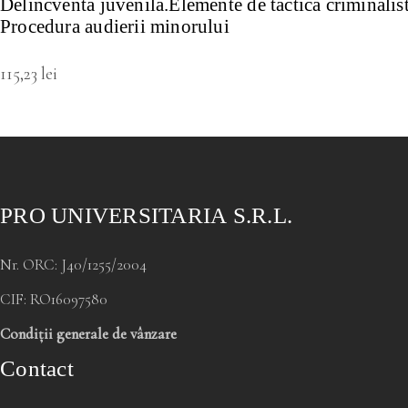
Delincventa juvenila.Elemente de tactica criminalist
Procedura audierii minorului
115,23
lei
PRO UNIVERSITARIA S.R.L.
Nr. ORC: J40/1255/2004
CIF: RO16097580
Condiții generale de vânzare
Contact