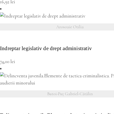
16,92
lei
Arosoaie Otilia
VEZI DETALII
Indreptar legislativ de drept administrativ
74,00
lei
Butoi-Puț Gabriel-Cătălin
VEZI DETALII