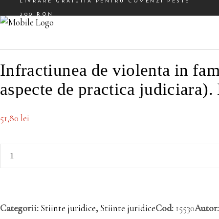
LIVRARE GRATUITA PENTRU COMENZI PESTE
300 RON
Facebook
Instagram
Infractiunea de violenta in fam
aspecte de practica judiciara)
51,80
lei
Categorii:
Stiinte juridice
,
Stiinte juridice
Cod:
15530
Autor: