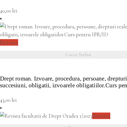
40,00
lei
fără stoc
Cocoș Stefan
VEZI DETALII
Drept roman. Izvoare, procedura, persoane, drepturi
succesiuni, obligatii, izvoarele obligatiilor.Curs p
43,00
lei
fără stoc