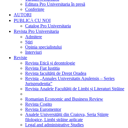
Editura Pro Universitaria în presă
Conferințe
AUTORI
PUBLICĂ CU NOI
Catalog Pro Universitaria
Revista Pro Universitaria
Admitere
Știri
Opinia specialistului
Interviuri
Reviste
Revista Etică și deontologie
Revista Fiat Iustitia
Revista facultății de Drept Oradea
Revista „Annales Universitatis Apulensis – Series
Jurisprudentia”
Revista Analele Facultăţii de Limbi și Literaturi Străine
Romanian Economic and Business Review
Revista Cogito
Revista Euromentor
Analele Universității din Craiova, Seria Științe
filologice, Limbi străine aplicate
Legal and administrative Studies