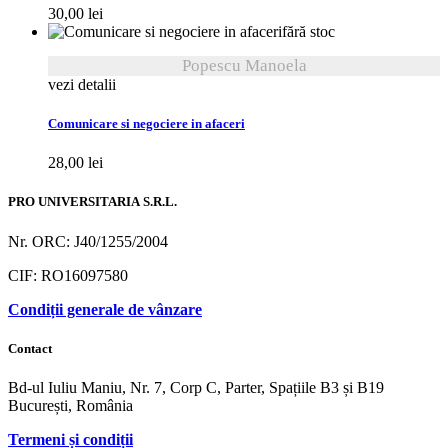
30,00
lei
fără stoc
Popescu Manoela
vezi detalii
Comunicare si negociere in afaceri
28,00
lei
PRO UNIVERSITARIA S.R.L.
Nr. ORC: J40/1255/2004
CIF: RO16097580
Condiții generale de vânzare
Contact
Bd-ul Iuliu Maniu, Nr. 7, Corp C, Parter, Spațiile B3 și B19
București, România
Termeni și condiții