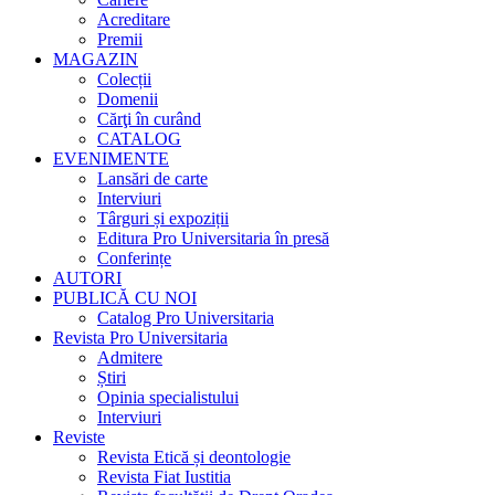
Acreditare
Premii
MAGAZIN
Colecții
Domenii
Cărţi în curând
CATALOG
EVENIMENTE
Lansări de carte
Interviuri
Târguri și expoziții
Editura Pro Universitaria în presă
Conferințe
AUTORI
PUBLICĂ CU NOI
Catalog Pro Universitaria
Revista Pro Universitaria
Admitere
Știri
Opinia specialistului
Interviuri
Reviste
Revista Etică și deontologie
Revista Fiat Iustitia