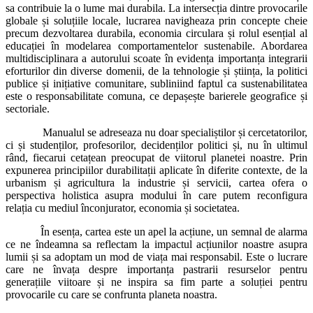
sa contribuie la o lume mai durabila. La intersecția dintre provocarile
globale și soluțiile locale, lucrarea navigheaza prin concepte cheie
precum dezvoltarea durabila, economia circulara și rolul esențial al
educației în modelarea comportamentelor sustenabile. Abordarea
multidisciplinara a autorului scoate în evidența importanța integrarii
eforturilor din diverse domenii, de la tehnologie și știința, la politici
publice și inițiative comunitare, subliniind faptul ca sustenabilitatea
este o responsabilitate comuna, ce depașește barierele geografice și
sectoriale.
Manualul se adreseaza nu doar specialiștilor și cercetatorilor,
ci și studenților, profesorilor, decidenților politici și, nu în ultimul
rând, fiecarui cetațean preocupat de viitorul planetei noastre. Prin
expunerea principiilor durabilitații aplicate în diferite contexte, de la
urbanism și agricultura la industrie și servicii, cartea ofera o
perspectiva holistica asupra modului în care putem reconfigura
relația cu mediul înconjurator, economia și societatea.
În esența, cartea este un apel la acțiune, un semnal de alarma
ce ne îndeamna sa reflectam la impactul acțiunilor noastre asupra
lumii și sa adoptam un mod de viața mai responsabil. Este o lucrare
care ne învața despre importanța pastrarii resurselor pentru
generațiile viitoare și ne inspira sa fim parte a soluției pentru
provocarile cu care se confrunta planeta noastra.