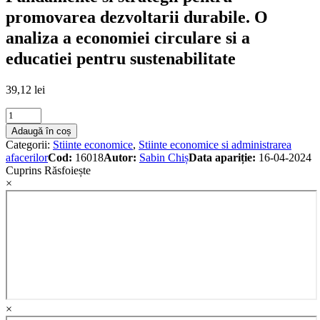
promovarea dezvoltarii durabile. O
analiza a economiei circulare si a
educatiei pentru sustenabilitate
39,12
lei
Fundamente
si
Adaugă în coș
strategii
Categorii:
Stiinte economice
,
Stiinte economice si administrarea
pentru
afacerilor
Cod:
16018
Autor:
Sabin Chiș
Data apariție:
16-04-2024
promovarea
Cuprins
Răsfoiește
dezvoltarii
×
durabile.
O
analiza
a
economiei
circulare
si
a
educatiei
pentru
×
sustenabilitate