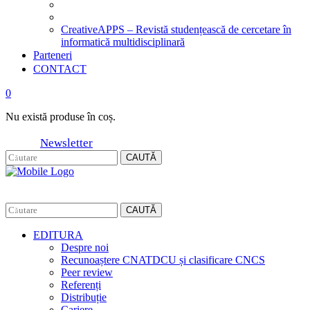
CreativeAPPS – Revistă studențească de cercetare în
informatică multidisciplinară
Parteneri
CONTACT
0
Nu există produse în coș.
Newsletter
CAUTĂ
CAUTĂ
EDITURA
Despre noi
Recunoaștere CNATDCU și clasificare CNCS
Peer review
Referenți
Distribuție
Cariere