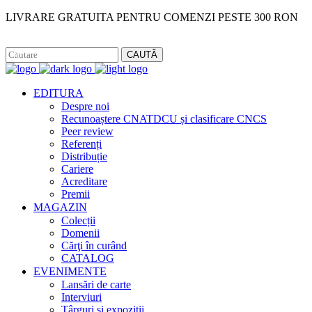
LIVRARE GRATUITA PENTRU COMENZI PESTE 300 RON
Facebook
Instagram
CAUTĂ
EDITURA
Despre noi
Recunoaștere CNATDCU și clasificare CNCS
Peer review
Referenți
Distribuție
Cariere
Acreditare
Premii
MAGAZIN
Colecții
Domenii
Cărţi în curând
CATALOG
EVENIMENTE
Lansări de carte
Interviuri
Târguri și expoziții