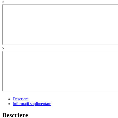
×
de
reglementare.
Spete
practice
quantity
×
Descriere
Informații suplimentare
Descriere