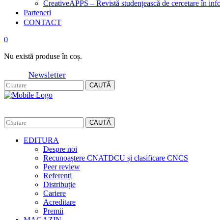
CreativeAPPS – Revistă studențească de cercetare în info
Parteneri
CONTACT
0
Nu există produse în coș.
Newsletter
CAUTĂ
CAUTĂ
EDITURA
Despre noi
Recunoaștere CNATDCU și clasificare CNCS
Peer review
Referenți
Distribuție
Cariere
Acreditare
Premii
MAGAZIN