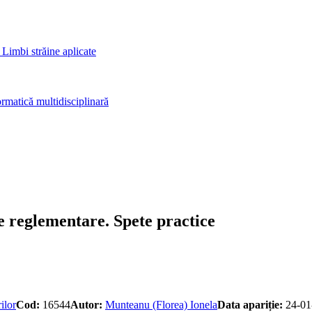
 Limbi străine aplicate
rmatică multidisciplinară
 reglementare. Spete practice
ilor
Cod:
16544
Autor:
Munteanu (Florea) Ionela
Data apariție:
24-01