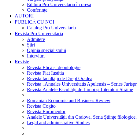
Editura Pro Universitaria în presă
Conferințe
AUTORI
PUBLICĂ CU NOI
Catalog Pro Universitaria
Revista Pro Universitaria
Admitere
Știri
Opinia specialistului
Interviuri
Reviste
Revista Etică și deontologie
Revista Fiat Iustitia
Revista facultății de Drept Oradea
Revista „Annales Universitatis Apulensis – Series Jurisp
Revista Analele Facultăţii de Limbi și Literaturi Străine
Romanian Economic and Business Review
Revista Cogito
Revista Euromentor
Analele Universității din Craiova, Seria Științe filologice,
Legal and administrative Studies