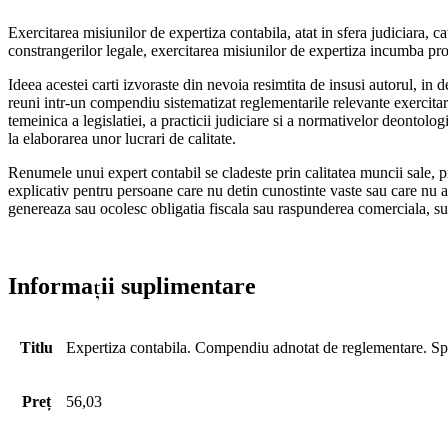
Exercitarea misiunilor de expertiza contabila, atat in sfera judiciara, c
constrangerilor legale, exercitarea misiunilor de expertiza incumba profe
Ideea acestei carti izvoraste din nevoia resimtita de insusi autorul, in
reuni intr-un compendiu sistematizat reglementarile relevante exercitari
temeinica a legislatiei, a practicii judiciare si a normativelor deontolo
la elaborarea unor lucrari de calitate.
Renumele unui expert contabil se cladeste prin calitatea muncii sale, pr
explicativ pentru persoane care nu detin cunostinte vaste sau care nu a
genereaza sau ocolesc obligatia fiscala sau raspunderea comerciala, sun
Informații suplimentare
Titlu
Expertiza contabila. Compendiu adnotat de reglementare. Spe
Preț
56,03