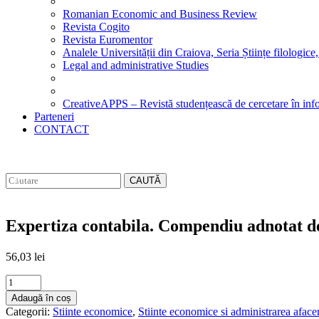
Romanian Economic and Business Review
Revista Cogito
Revista Euromentor
Analele Universității din Craiova, Seria Științe filologice,
Legal and administrative Studies
CreativeAPPS – Revistă studențească de cercetare în info
Parteneri
CONTACT
CAUTĂ
Expertiza contabila. Compendiu adnotat de
56,03
lei
Expertiza
contabila.
Adaugă în coș
Compendiu
Categorii:
Stiinte economice
,
Stiinte economice si administrarea afacer
adnotat