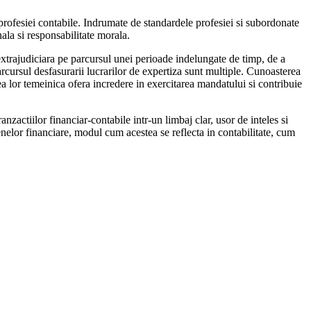
e profesiei contabile. Indrumate de standardele profesiei si subordonate
nala si responsabilitate morala.
 extrajudiciara pe parcursul unei perioade indelungate de timp, de a
arcursul desfasurarii lucrarilor de expertiza sunt multiple. Cunoasterea
rea lor temeinica ofera incredere in exercitarea mandatului si contribuie
zactiilor financiar-contabile intr-un limbaj clar, usor de inteles si
enelor financiare, modul cum acestea se reflecta in contabilitate, cum