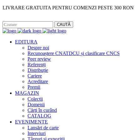
LIVRARE GRATUITA PENTRU COMENZI PESTE 300 RON
Facebook
Instagram
CAUTĂ
EDITURA
Despre noi
Recunoaștere CNATDCU și clasificare CNCS
Peer review
Referenți
Distribuție
Cariere
Acreditare
Premii
MAGAZIN
Colecții
Domenii
Cărţi în curând
CATALOG
EVENIMENTE
Lansări de carte
Interviuri
Târguri și expoziții