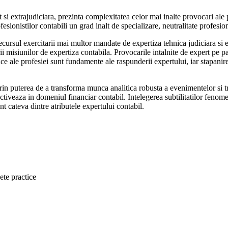
at si extrajudiciara, prezinta complexitatea celor mai inalte provocari al
sionistilor contabili un grad inalt de specializare, neutralitate profesio
 decursul exercitarii mai multor mandate de expertiza tehnica judiciara si
i misiunilor de expertiza contabila. Provocarile intalnite de expert pe p
gice ale profesiei sunt fundamente ale raspunderii expertului, iar stapani
in puterea de a transforma munca analitica robusta a evenimentelor si tran
ctiveaza in domeniul financiar contabil. Intelegerea subtilitatilor fenom
t cateva dintre atributele expertului contabil.
te practice