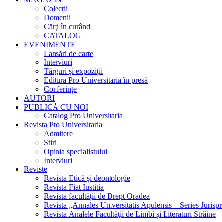
Colecții
Domenii
Cărţi în curând
CATALOG
EVENIMENTE
Lansări de carte
Interviuri
Târguri și expoziții
Editura Pro Universitaria în presă
Conferințe
AUTORI
PUBLICĂ CU NOI
Catalog Pro Universitaria
Revista Pro Universitaria
Admitere
Știri
Opinia specialistului
Interviuri
Reviste
Revista Etică și deontologie
Revista Fiat Iustitia
Revista facultății de Drept Oradea
Revista „Annales Universitatis Apulensis – Series Jurisp
Revista Analele Facultăţii de Limbi și Literaturi Străine