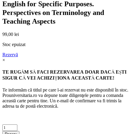
English for Specific Purposes.
Perspectives on Terminology and
Teaching Aspects
99,00
lei
Stoc epuizat
Rezervă
×
TE RUGĂM SĂ FACI REZERVAREA DOAR DACĂ EŞTI
SIGUR CĂ VEI ACHIZIŢIONA ACEASTĂ CARTE!
Te informăm că titlul pe care l-ai rezervat nu este disponibil în stoc.
Prouniversitaria.ro va depune toate diligenţele pentru a comanda
această carte pentru tine. Un e-mail de confirmare va fi trimis la
adresa ta de postă electronică.
Criminalistica
quantity