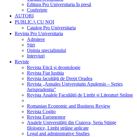
Editura Pro Universitaria în presă
Conferințe
AUTORI
PUBLICĂ CU NOI
Catalog Pro Universitaria
Revista Pro Universitaria
Admitere
Știri
Opinia specialistului
Interviuri
Reviste
Revista Etică și deontologie
Revista Fiat Iustitia
Revista facultății de Drept Oradea
Revista „Annales Universitatis Apulensis – Series
Jurisprudentia”
Revista Analele Facultăţii de Limbi și Literaturi Străine
Romanian Economic and Business Review
Revista Cogito
Revista Euromentor
Analele Universității din Craiova, Seria Științe
filologice, Limbi străine aplicate
Legal and administrative Studies