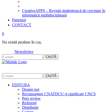
CreativeAPPS – Revistă studențească de cercetare în
informatică multidisciplinară
Parteneri
CONTACT
0
Nu există produse în coș.
Newsletter
CAUTĂ
CAUTĂ
EDITURA
Despre noi
Recunoaștere CNATDCU și clasificare CNCS
Peer review
Referenți
Distribuție
Cariere