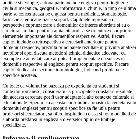
politice si teologie, a doua parte include engleza pentru inginerie
civila si mecanica, geografie, informatica si chimie, in timp ce ultima
parte se concentreaza pe engleza pentru medicina, stomatologie,
farmacie si educatie fizica si sport. Capitolele reprezinta o
perspectiva cuprinzatoare a domeniilor de interes abordate si au o
structura similara pentru a ajuta cititorul sa se orienteze usor printre
elementele importante ale domeniilor respective. Astfel, fiecare
capitol include o retrospectiva a cercetarii anterioare pentru
domeniul respectiv, prezinta principalele rezultate in privinta analizei
nevoilor si apoi discuta metode si tehnici didactice adecvate, cu
exemple de activitati care ar putea fi implementate cu succes in
domeniile respective al englezei pentru scopuri specifice. Fiecare
capitol dedica si o sectiune terminologiei, indicand problemele
specifice acesteia.
Cu toate ca volumul se bazeaza pe experienta cu studentii si
contextul romanesc, consideram ca principalele constatari rezultate
din aceasta cercetare pot fi usor adaptate la alte contexte culturale si
educationale. Speram ca aceasta contributie a noastra la cercetarea in
domeniul englezei pentru scopuri specifice sa fie utila pentru
profesori si cercetatori, sa ofere inspiratie la clasa si noi modalitati de
a aborda predarea in engleza a diverselor tipuri de limbaje
specializate.
Informații suplimentare