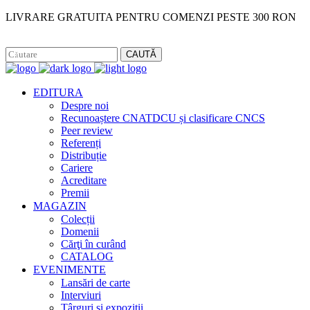
LIVRARE GRATUITA PENTRU COMENZI PESTE 300 RON
Facebook
Instagram
CAUTĂ
EDITURA
Despre noi
Recunoaștere CNATDCU și clasificare CNCS
Peer review
Referenți
Distribuție
Cariere
Acreditare
Premii
MAGAZIN
Colecții
Domenii
Cărţi în curând
CATALOG
EVENIMENTE
Lansări de carte
Interviuri
Târguri și expoziții