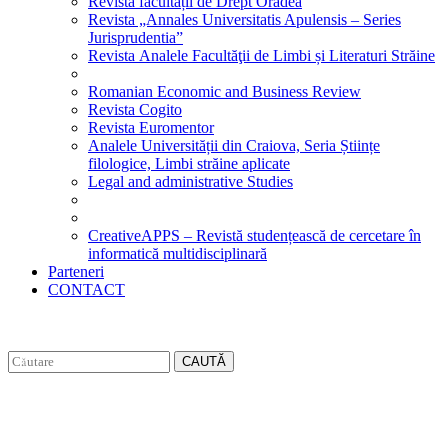
Revista facultății de Drept Oradea
Revista „Annales Universitatis Apulensis – Series
Jurisprudentia”
Revista Analele Facultăţii de Limbi și Literaturi Străine
Romanian Economic and Business Review
Revista Cogito
Revista Euromentor
Analele Universității din Craiova, Seria Științe
filologice, Limbi străine aplicate
Legal and administrative Studies
CreativeAPPS – Revistă studențească de cercetare în
informatică multidisciplinară
Parteneri
CONTACT
CAUTĂ