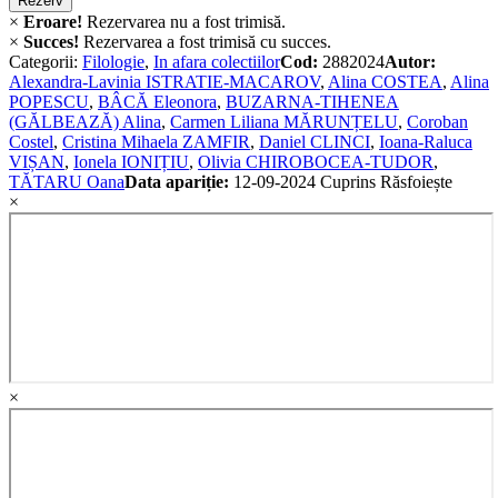
Rezerv
×
Eroare!
Rezervarea nu a fost trimisă.
×
Succes!
Rezervarea a fost trimisă cu succes.
Categorii:
Filologie
,
In afara colectiilor
Cod:
2882024
Autor:
Alexandra-Lavinia ISTRATIE-MACAROV
,
Alina COSTEA
,
Alina
POPESCU
,
BÂCĂ Eleonora
,
BUZARNA-TIHENEA
(GĂLBEAZĂ) Alina
,
Carmen Liliana MĂRUNȚELU
,
Coroban
Costel
,
Cristina Mihaela ZAMFIR
,
Daniel CLINCI
,
Ioana-Raluca
VIȘAN
,
Ionela IONIȚIU
,
Olivia CHIROBOCEA-TUDOR
,
TĂTARU Oana
Data apariție:
12-09-2024
Cuprins
Răsfoiește
×
×