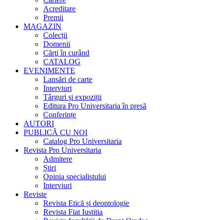
Acreditare
Premii
MAGAZIN
Colecții
Domenii
Cărţi în curând
CATALOG
EVENIMENTE
Lansări de carte
Interviuri
Târguri și expoziții
Editura Pro Universitaria în presă
Conferințe
AUTORI
PUBLICĂ CU NOI
Catalog Pro Universitaria
Revista Pro Universitaria
Admitere
Știri
Opinia specialistului
Interviuri
Reviste
Revista Etică și deontologie
Revista Fiat Iustitia