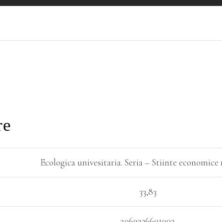
re
Ecologica univesitaria. Seria – Stiinte economice 
33,83
2069236601002