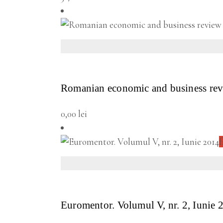
VEZI DETALII
Romanian economic and business rev
0,00
lei
f
VEZI DETALII
Euromentor. Volumul V, nr. 2, Iunie 