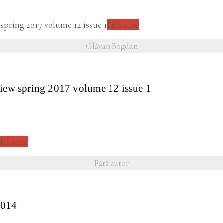
fără stoc
Glăvan Bogdan
iew spring 2017 volume 12 issue 1
ără stoc
Fără autor
2014