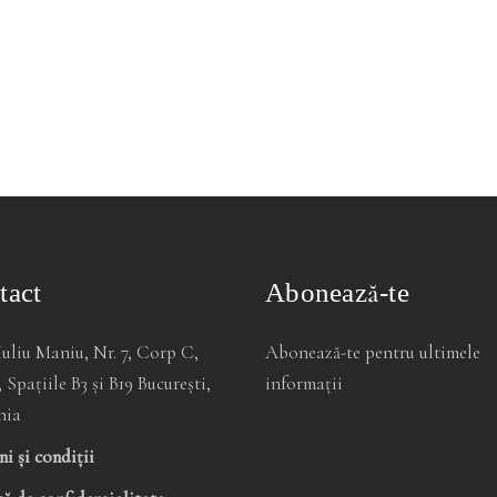
tact
Abonează-te
Iuliu Maniu, Nr. 7, Corp C,
Abonează-te pentru ultimele
, Spațiile B3 și B19 București,
informații
nia
i și condiții