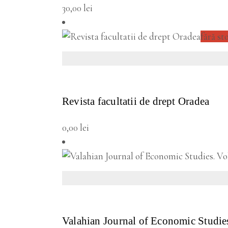
30,00
lei
fără st
VEZI DETALII
Revista facultatii de drept Oradea
0,00
lei
VEZI DETALII
Valahian Journal of Economic Studies