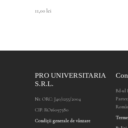
11,00
lei
PRO UNIVERSITARIA
Con
S.R.L.
Bd-ul 
Parter
Nr. ORC: J40/1255/2004
Româ
CIF: RO16097580
Termen
Condiții generale de vânzare