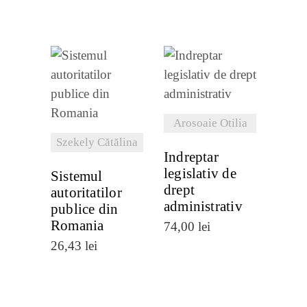
VEZI
VEZI
DETALII
DETALII
Arosoaie Otilia
Szekely Cătălina
Indreptar
legislativ de
Sistemul
drept
autoritatilor
administrativ
publice din
Romania
74,00
lei
26,43
lei