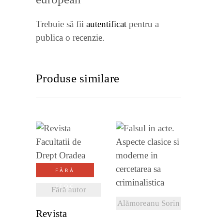
Trebuie să fii
autentificat
pentru a
publica o recenzie.
Produse similare
VEZI
VEZI
DETALII
FĂRĂ
DETALII
STOC
Fără autor
Alămoreanu Sorin
Revista