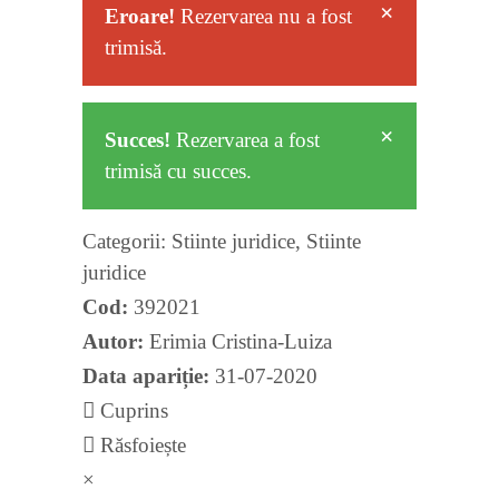
×
Eroare!
Rezervarea nu a fost
trimisă.
×
Succes!
Rezervarea a fost
trimisă cu succes.
Categorii:
Stiinte juridice
,
Stiinte
juridice
Cod:
392021
Autor:
Erimia Cristina-Luiza
Data apariție:
31-07-2020
Cuprins
Răsfoiește
×