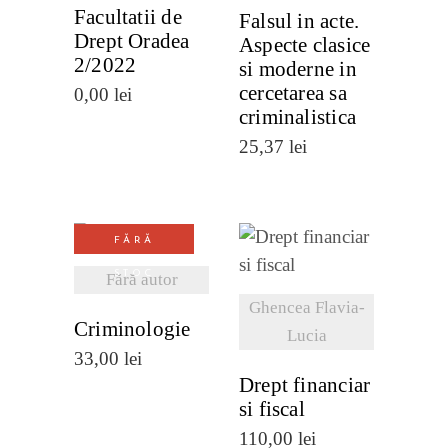
Facultatii de
Falsul in acte.
Drept Oradea
Aspecte clasice
2/2022
si moderne in
cercetarea sa
0,00
lei
criminalistica
25,37
lei
FĂRĂ
VEZI
VEZI
STOC
Fără autor
DETALII
DETALII
Ghencea Flavia-
Criminologie
Lucia
33,00
lei
Drept financiar
si fiscal
110,00
lei