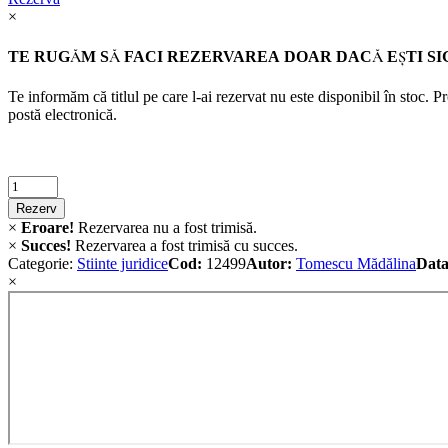
×
TE RUGĂM SĂ FACI REZERVAREA DOAR DACĂ EŞTI SI
Te informăm că titlul pe care l-ai rezervat nu este disponibil în stoc. 
postă electronică.
Criminalistica
quantity
Rezerv
×
Eroare!
Rezervarea nu a fost trimisă.
×
Succes!
Rezervarea a fost trimisă cu succes.
Categorie:
Stiinte juridice
Cod:
12499
Autor:
Tomescu Mădălina
Data
×