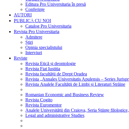
Editura Pro Universitaria în presă
Conferințe
AUTORI
PUBLICĂ CU NOI
Catalog Pro Universitaria
Revista Pro Universitaria
Admitere
Știri
Opinia specialistului
Interviuri
Reviste
Revista Etică și deontologie
Revista Fiat Iustitia
Revista facultății de Drept Oradea
Revista „Annales Universitatis Apulensis – Series Jurisp
Revista Analele Facultăţii de Limbi și Literaturi Străine
Romanian Economic and Business Review
Revista Cogito
Revista Euromentor
Analele Universității din Craiova, Seria Științe filologice,
Legal and administrative Studies