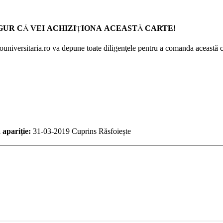
GUR CĂ VEI ACHIZIŢIONA ACEASTĂ CARTE!
Prouniversitaria.ro va depune toate diligenţele pentru a comanda această c
 apariție:
31-03-2019
Cuprins
Răsfoiește