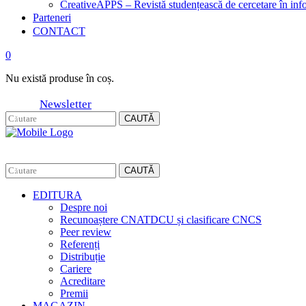
CreativeAPPS – Revistă studențească de cercetare în info
Parteneri
CONTACT
0
Nu există produse în coș.
Newsletter
CAUTĂ
CAUTĂ
EDITURA
Despre noi
Recunoaștere CNATDCU și clasificare CNCS
Peer review
Referenți
Distribuție
Cariere
Acreditare
Premii
MAGAZIN