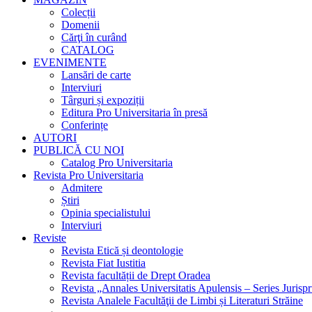
Colecții
Domenii
Cărţi în curând
CATALOG
EVENIMENTE
Lansări de carte
Interviuri
Târguri și expoziții
Editura Pro Universitaria în presă
Conferințe
AUTORI
PUBLICĂ CU NOI
Catalog Pro Universitaria
Revista Pro Universitaria
Admitere
Știri
Opinia specialistului
Interviuri
Reviste
Revista Etică și deontologie
Revista Fiat Iustitia
Revista facultății de Drept Oradea
Revista „Annales Universitatis Apulensis – Series Jurisp
Revista Analele Facultăţii de Limbi și Literaturi Străine