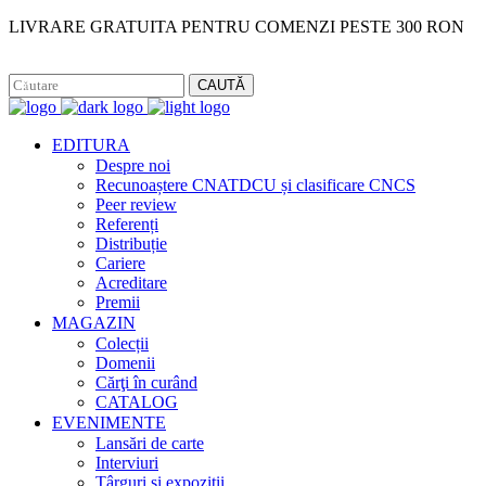
LIVRARE GRATUITA PENTRU COMENZI PESTE 300 RON
Facebook
Instagram
CAUTĂ
EDITURA
Despre noi
Recunoaștere CNATDCU și clasificare CNCS
Peer review
Referenți
Distribuție
Cariere
Acreditare
Premii
MAGAZIN
Colecții
Domenii
Cărţi în curând
CATALOG
EVENIMENTE
Lansări de carte
Interviuri
Târguri și expoziții