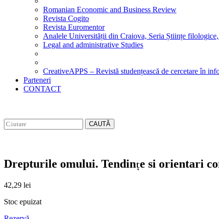
Romanian Economic and Business Review
Revista Cogito
Revista Euromentor
Analele Universității din Craiova, Seria Științe filologice,
Legal and administrative Studies
CreativeAPPS – Revistă studențească de cercetare în info
Parteneri
CONTACT
CAUTĂ
Drepturile omului. Tendinţe si orientari c
42,29
lei
Stoc epuizat
Rezervă