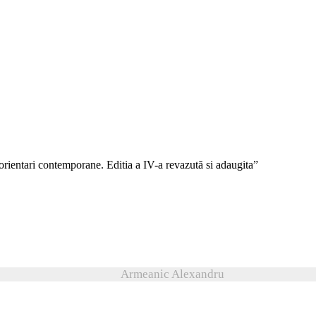
 orientari contemporane. Editia a IV-a revazută si adaugita”
Armeanic Alexandru