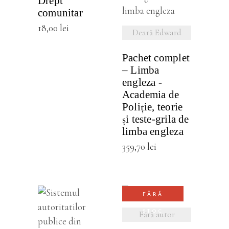
Drept
comunitar
18,00
lei
Deară Edward
Pachet complet
– Limba
engleza -
Academia de
Poliție, teorie
și teste-grila de
limba engleza
359,70
lei
FĂRĂ
VEZI
STOC
Fără autor
VEZI
DETALII