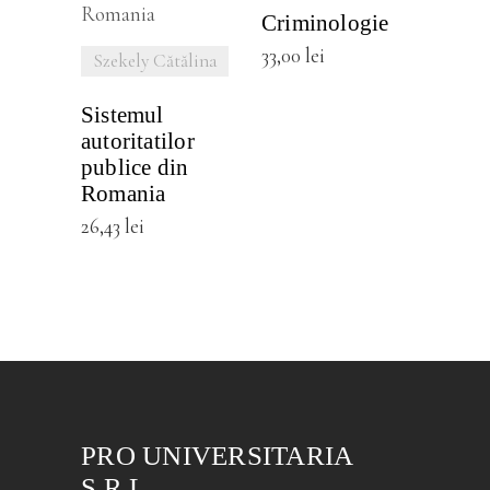
DETALII
Criminologie
33,00
lei
Szekely Cătălina
Sistemul
autoritatilor
publice din
Romania
26,43
lei
PRO UNIVERSITARIA
S.R.L.