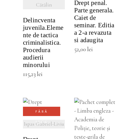
Drept penal.
Cătălin
Parte generala.
Caiet de
Delincventa
seminar. Editia
juvenila.Eleme
a 2-a revazuta
nte de tactica
si adaugita
criminalistica.
52,00
lei
Procedura
audierii
minorului
115,23
lei
VEZI
FĂRĂ
DETALII
STOC
Ispas Gabriel-Liviu
VEZI
DETALII