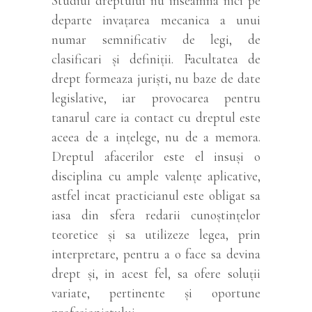
Studiul dreptului nu inseamna nici pe
departe invațarea mecanica a unui
numar semnificativ de legi, de
clasificari și definiții. Facultatea de
drept formeaza juriști, nu baze de date
legislative, iar provocarea pentru
tanarul care ia contact cu dreptul este
aceea de a ințelege, nu de a memora.
Dreptul afacerilor este el insuși o
disciplina cu ample valențe aplicative,
astfel incat practicianul este obligat sa
iasa din sfera redarii cunoștințelor
teoretice și sa utilizeze legea, prin
interpretare, pentru a o face sa devina
drept și, in acest fel, sa ofere soluții
variate, pertinente și oportune