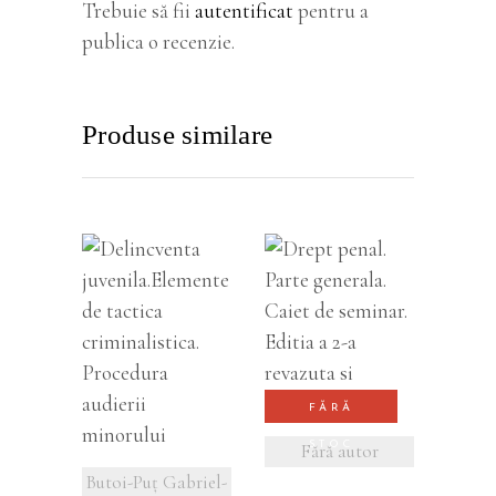
Trebuie să fii
autentificat
pentru a
publica o recenzie.
Produse similare
VEZI
VEZI
DETALII
DETALII
FĂRĂ
STOC
Fără autor
Butoi-Puț Gabriel-