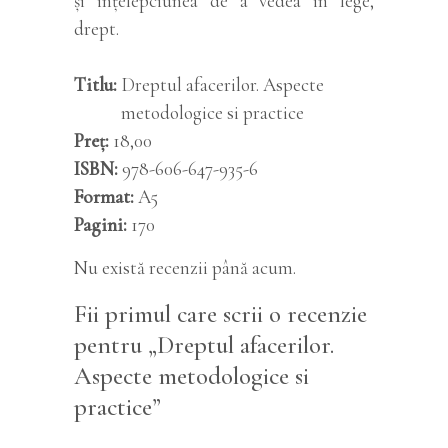
și ințelepciunea de a vedea in lege,
drept.
Titlu
Dreptul afacerilor. Aspecte
metodologice si practice
Preț
18,00
ISBN
978-606-647-935-6
Format
A5
Pagini
170
Nu există recenzii până acum.
Fii primul care scrii o recenzie
pentru „Dreptul afacerilor.
Aspecte metodologice si
practice”