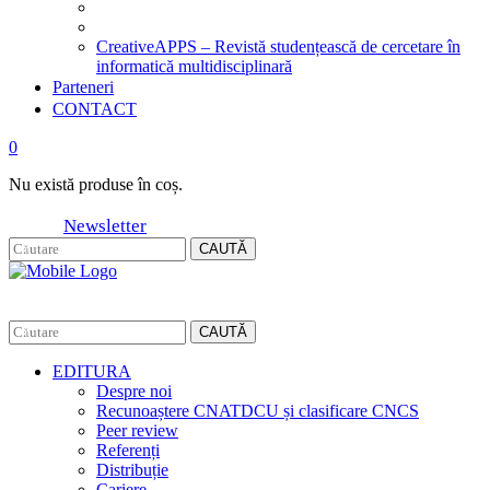
CreativeAPPS – Revistă studențească de cercetare în
informatică multidisciplinară
Parteneri
CONTACT
0
Nu există produse în coș.
Newsletter
CAUTĂ
CAUTĂ
EDITURA
Despre noi
Recunoaștere CNATDCU și clasificare CNCS
Peer review
Referenți
Distribuție
Cariere