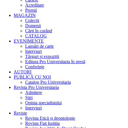
Acreditare
Premii
MAGAZIN
Colecții
Domenii
Cărţi în curând
CATALOG
EVENIMENTE
Lansări de carte
Interviuri
Târguri și expoziții
Editura Pro Universitaria în presă
Conferințe
AUTORI
PUBLICĂ CU NOI
Catalog Pro Universitaria
Revista Pro Universitaria
Admitere
Știri
Opinia specialistului
Interviuri
Reviste
Revista Etică și deontologie
Revista Fiat Iustitia