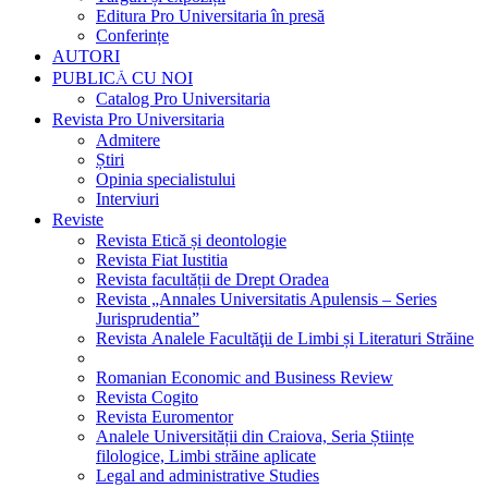
Editura Pro Universitaria în presă
Conferințe
AUTORI
PUBLICĂ CU NOI
Catalog Pro Universitaria
Revista Pro Universitaria
Admitere
Știri
Opinia specialistului
Interviuri
Reviste
Revista Etică și deontologie
Revista Fiat Iustitia
Revista facultății de Drept Oradea
Revista „Annales Universitatis Apulensis – Series
Jurisprudentia”
Revista Analele Facultăţii de Limbi și Literaturi Străine
Romanian Economic and Business Review
Revista Cogito
Revista Euromentor
Analele Universității din Craiova, Seria Științe
filologice, Limbi străine aplicate
Legal and administrative Studies