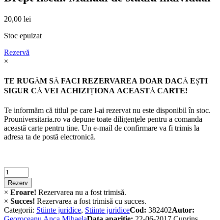
20,00
lei
Stoc epuizat
Rezervă
×
TE RUGĂM SĂ FACI REZERVAREA DOAR DACĂ EŞTI
SIGUR CĂ VEI ACHIZIŢIONA ACEASTĂ CARTE!
Te informăm că titlul pe care l-ai rezervat nu este disponibil în stoc.
Prouniversitaria.ro va depune toate diligenţele pentru a comanda
această carte pentru tine. Un e-mail de confirmare va fi trimis la
adresa ta de postă electronică.
Criminalistica
quantity
Rezerv
×
Eroare!
Rezervarea nu a fost trimisă.
×
Succes!
Rezervarea a fost trimisă cu succes.
Categorii:
Stiinte juridice
,
Stiinte juridice
Cod:
382402
Autor:
Georoceanu Anca Mihaela
Data apariție:
22-06-2017
Cuprins