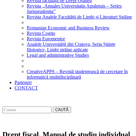
Revista facultății de Drept Oradea
Revista „Annales Universitatis Apulensis – Series
Jurisprudentia”
Revista Analele Facultăţii de Limbi și Literaturi Străine
Romanian Economic and Business Review
Revista Cogito
Revista Euromentor
Analele Universității din Craiova, Seria Științe
filologice, Limbi străine aplicate
Legal and administrative Studies
CreativeAPPS – Revistă studențească de cercetare în
informatică multidisciplinară
Parteneri
CONTACT
CAUTĂ
Drept fiscal. Manual de studiu individual