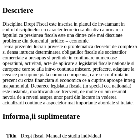
Descriere
Disciplina Drept Fiscal este inscrisa in planul de invatamant in
cadrul disciplinelor cu caracter teoretico-aplicativ ca urmare a
faptului ca presiunea fiscala este una dintre cele mai discutate
probleme din domeniul juridico – economic.
Tema prezentei lucrari priveste o problematica deosebit de complexa
si densa intrucat determinarea obligatiilor fiscale ale societatilor
comerciale a presupus si pretinde in continuare numeroase
operatiuni, activitati, acte de aplicare a legislatiei fiscale nationale si
europene care se afla intr-o continua miscare, prefacere, adaptare la
ceea ce presupune piata comuna europeana, care se confrunta in
prezent cu criza financiara si economica ce a cuprins aproape intreg
mapamondul. Deoarece legislatia fiscala (in special cea nationala)
este instabila, modificandu-se frecvent, de multe ori am resimtit
nevoia de a reveni asupra unor parti din lucrare in vederea
actualizarii continue a aspectelor mai importante abordate si tratate.
Informații suplimentare
Titlu
Drept fiscal. Manual de studiu individual