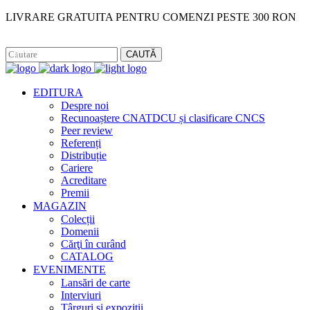
LIVRARE GRATUITA PENTRU COMENZI PESTE 300 RON
Facebook
Instagram
CAUTĂ
EDITURA
Despre noi
Recunoaștere CNATDCU și clasificare CNCS
Peer review
Referenți
Distribuție
Cariere
Acreditare
Premii
MAGAZIN
Colecții
Domenii
Cărţi în curând
CATALOG
EVENIMENTE
Lansări de carte
Interviuri
Târguri și expoziții