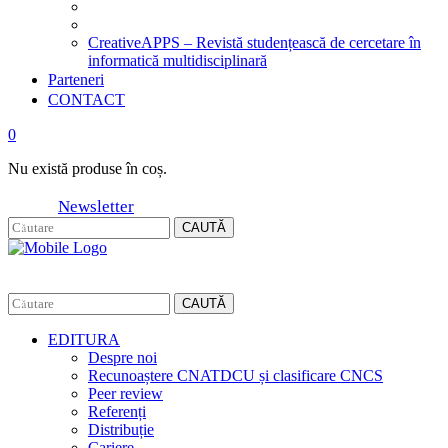
CreativeAPPS – Revistă studențească de cercetare în
informatică multidisciplinară
Parteneri
CONTACT
0
Nu există produse în coș.
Newsletter
CAUTĂ
CAUTĂ
EDITURA
Despre noi
Recunoaștere CNATDCU și clasificare CNCS
Peer review
Referenți
Distribuție
Cariere