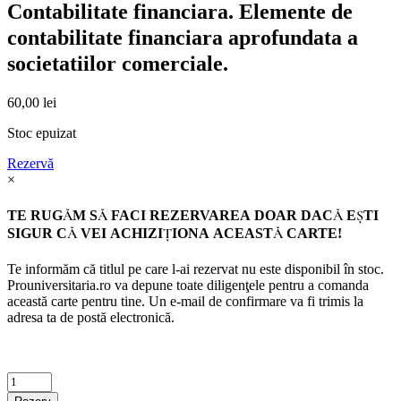
Contabilitate financiara. Elemente de
contabilitate financiara aprofundata a
societatiilor comerciale.
60,00
lei
Stoc epuizat
Rezervă
×
TE RUGĂM SĂ FACI REZERVAREA DOAR DACĂ EŞTI
SIGUR CĂ VEI ACHIZIŢIONA ACEASTĂ CARTE!
Te informăm că titlul pe care l-ai rezervat nu este disponibil în stoc.
Prouniversitaria.ro va depune toate diligenţele pentru a comanda
această carte pentru tine. Un e-mail de confirmare va fi trimis la
adresa ta de postă electronică.
Criminalistica
quantity