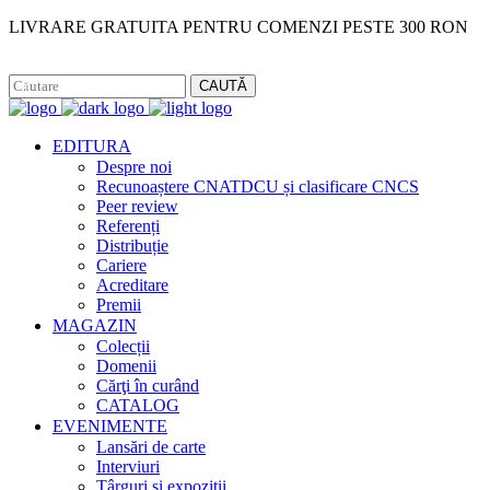
LIVRARE GRATUITA PENTRU COMENZI PESTE 300 RON
Facebook
Instagram
CAUTĂ
EDITURA
Despre noi
Recunoaștere CNATDCU și clasificare CNCS
Peer review
Referenți
Distribuție
Cariere
Acreditare
Premii
MAGAZIN
Colecții
Domenii
Cărţi în curând
CATALOG
EVENIMENTE
Lansări de carte
Interviuri
Târguri și expoziții