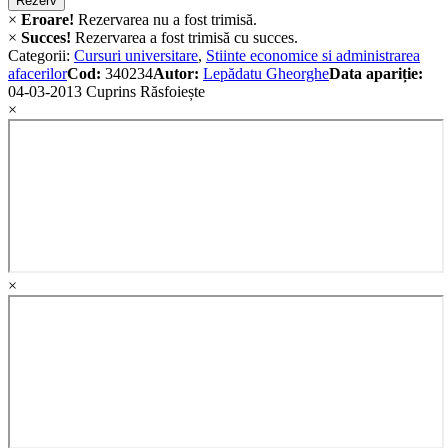
Rezerv
×
Eroare!
Rezervarea nu a fost trimisă.
×
Succes!
Rezervarea a fost trimisă cu succes.
Categorii:
Cursuri universitare
,
Stiinte economice si administrarea
afacerilor
Cod:
340234
Autor:
Lepădatu Gheorghe
Data apariție:
04-03-2013
Cuprins
Răsfoiește
×
×