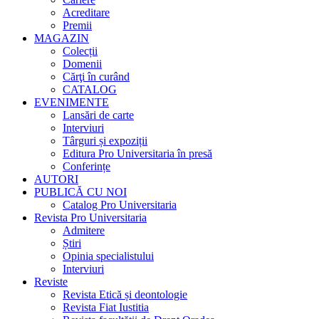
Acreditare
Premii
MAGAZIN
Colecții
Domenii
Cărţi în curând
CATALOG
EVENIMENTE
Lansări de carte
Interviuri
Târguri și expoziții
Editura Pro Universitaria în presă
Conferințe
AUTORI
PUBLICĂ CU NOI
Catalog Pro Universitaria
Revista Pro Universitaria
Admitere
Știri
Opinia specialistului
Interviuri
Reviste
Revista Etică și deontologie
Revista Fiat Iustitia