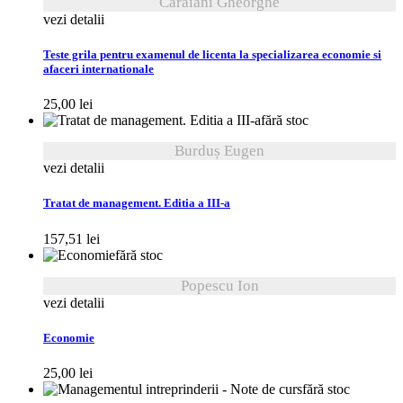
Caraiani Gheorghe
vezi detalii
Teste grila pentru examenul de licenta la specializarea economie si
afaceri internationale
25,00
lei
fără stoc
Burduș Eugen
vezi detalii
Tratat de management. Editia a III-a
157,51
lei
fără stoc
Popescu Ion
vezi detalii
Economie
25,00
lei
fără stoc