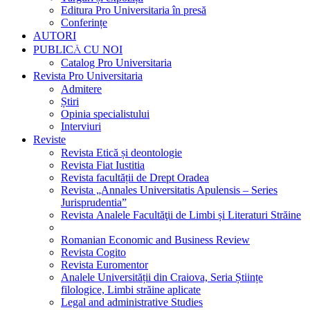
Editura Pro Universitaria în presă
Conferințe
AUTORI
PUBLICĂ CU NOI
Catalog Pro Universitaria
Revista Pro Universitaria
Admitere
Știri
Opinia specialistului
Interviuri
Reviste
Revista Etică și deontologie
Revista Fiat Iustitia
Revista facultății de Drept Oradea
Revista „Annales Universitatis Apulensis – Series
Jurisprudentia”
Revista Analele Facultăţii de Limbi și Literaturi Străine
Romanian Economic and Business Review
Revista Cogito
Revista Euromentor
Analele Universității din Craiova, Seria Științe
filologice, Limbi străine aplicate
Legal and administrative Studies