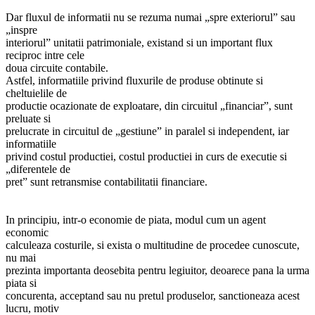
Dar fluxul de informatii nu se rezuma numai „spre exteriorul” sau
„inspre
interiorul” unitatii patrimoniale, existand si un important flux
reciproc intre cele
doua circuite contabile.
Astfel, informatiile privind fluxurile de produse obtinute si
cheltuielile de
productie ocazionate de exploatare, din circuitul „financiar”, sunt
preluate si
prelucrate in circuitul de „gestiune” in paralel si independent, iar
informatiile
privind costul productiei, costul productiei in curs de executie si
„diferentele de
pret” sunt retransmise contabilitatii financiare.
In principiu, intr-o economie de piata, modul cum un agent
economic
calculeaza costurile, si exista o multitudine de procedee cunoscute,
nu mai
prezinta importanta deosebita pentru legiuitor, deoarece pana la urma
piata si
concurenta, acceptand sau nu pretul produselor, sanctioneaza acest
lucru, motiv