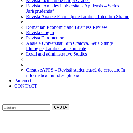
Revista facultății de Drept Oradea
Revista „Annales Universitatis Apulensis – Series
Jurisprudentia”
Revista Analele Facultăţii de Limbi și Literaturi Străine
Romanian Economic and Business Review
Revista Cogito
Revista Euromentor
Analele Universității din Craiova, Seria Științe
filologice, Limbi străine aplicate
Legal and administrative Studies
CreativeAPPS – Revistă studențească de cercetare în
informatică multidisciplinară
Parteneri
CONTACT
CAUTĂ