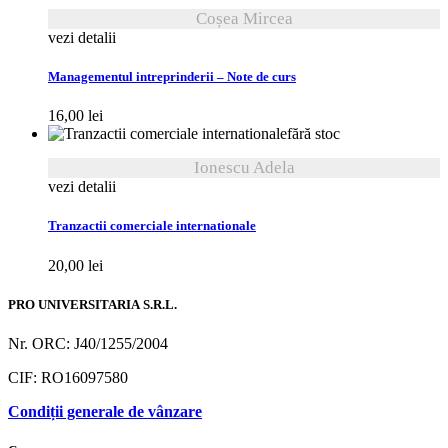
Coșea Mircea
vezi detalii
Managementul intreprinderii – Note de curs
16,00
lei
fără stoc
Ionescu Adela
vezi detalii
Tranzactii comerciale internationale
20,00
lei
PRO UNIVERSITARIA S.R.L.
Nr. ORC: J40/1255/2004
CIF: RO16097580
Condiții generale de vânzare