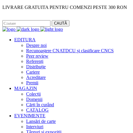
LIVRARE GRATUITA PENTRU COMENZI PESTE 300 RON
Facebook
Instagram
CAUTĂ
EDITURA
Despre noi
Recunoaștere CNATDCU și clasificare CNCS
Peer review
Referenți
Distribuție
Cariere
Acreditare
Premii
MAGAZIN
Colecții
Domenii
Cărţi în curând
CATALOG
EVENIMENTE
Lansări de carte
Interviuri
Târguri și expoziții