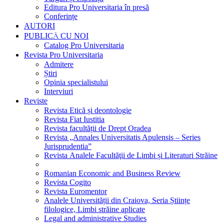
Editura Pro Universitaria în presă
Conferințe
AUTORI
PUBLICĂ CU NOI
Catalog Pro Universitaria
Revista Pro Universitaria
Admitere
Știri
Opinia specialistului
Interviuri
Reviste
Revista Etică și deontologie
Revista Fiat Iustitia
Revista facultății de Drept Oradea
Revista „Annales Universitatis Apulensis – Series
Jurisprudentia”
Revista Analele Facultăţii de Limbi și Literaturi Străine
Romanian Economic and Business Review
Revista Cogito
Revista Euromentor
Analele Universității din Craiova, Seria Științe
filologice, Limbi străine aplicate
Legal and administrative Studies