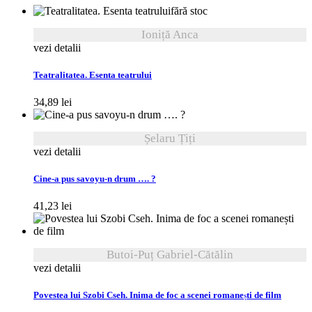
fără stoc
Ioniță Anca
vezi detalii
Teatralitatea. Esenta teatrului
34,89
lei
Șelaru Țiți
vezi detalii
Cine-a pus savoyu-n drum …. ?
41,23
lei
Butoi-Puț Gabriel-Cătălin
vezi detalii
Povestea lui Szobi Cseh. Inima de foc a scenei romanești de film