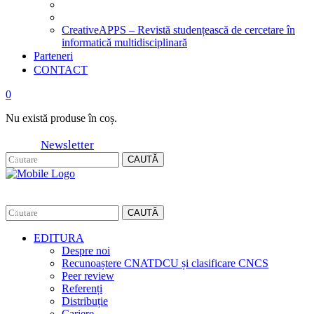
CreativeAPPS – Revistă studențească de cercetare în
informatică multidisciplinară
Parteneri
CONTACT
0
Nu există produse în coș.
Newsletter
CAUTĂ
CAUTĂ
EDITURA
Despre noi
Recunoaștere CNATDCU și clasificare CNCS
Peer review
Referenți
Distribuție
Cariere