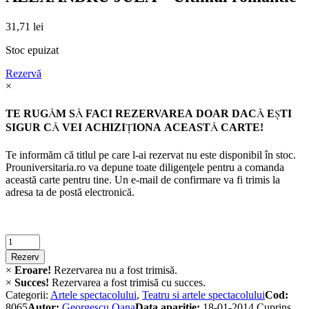
31,71
lei
Stoc epuizat
Rezervă
×
TE RUGĂM SĂ FACI REZERVAREA DOAR DACĂ EŞTI
SIGUR CĂ VEI ACHIZIŢIONA ACEASTĂ CARTE!
Te informăm că titlul pe care l-ai rezervat nu este disponibil în stoc.
Prouniversitaria.ro va depune toate diligenţele pentru a comanda
această carte pentru tine. Un e-mail de confirmare va fi trimis la
adresa ta de postă electronică.
Criminalistica
quantity
Rezerv
×
Eroare!
Rezervarea nu a fost trimisă.
×
Succes!
Rezervarea a fost trimisă cu succes.
Categorii:
Artele spectacolului
,
Teatru si artele spectacolului
Cod:
8065
Autor:
Georgescu Oana
Data apariție:
18-01-2014
Cuprins