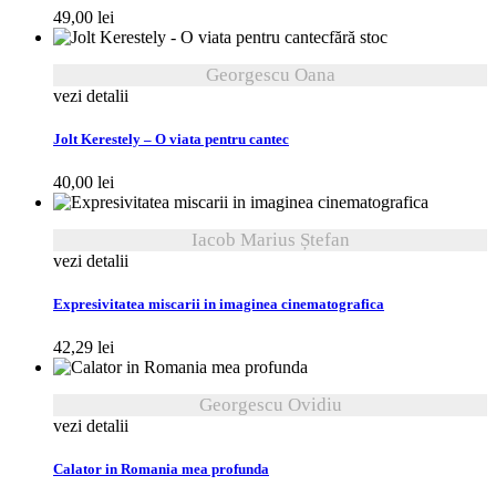
49,00
lei
fără stoc
Georgescu Oana
vezi detalii
Jolt Kerestely – O viata pentru cantec
40,00
lei
Iacob Marius Ștefan
vezi detalii
Expresivitatea miscarii in imaginea cinematografica
42,29
lei
Georgescu Ovidiu
vezi detalii
Calator in Romania mea profunda