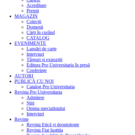
Acreditare
Premii
MAGAZIN
Colecții
Domenii
Cărţi în curând
CATALOG
EVENIMENTE
Lansări de carte
Interviuri
Târguri și expoziții
Editura Pro Universitaria în presă
Conferințe
AUTORI
PUBLICĂ CU NOI
Catalog Pro Universitaria
Revista Pro Universitaria
Admitere
Știri
Opinia specialistului
Interviuri
Reviste
Revista Etică și deontologie
Revista Fiat Iustitia