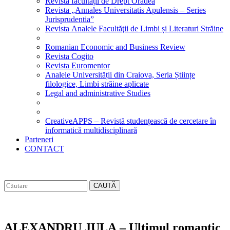
Revista facultății de Drept Oradea
Revista „Annales Universitatis Apulensis – Series
Jurisprudentia”
Revista Analele Facultăţii de Limbi și Literaturi Străine
Romanian Economic and Business Review
Revista Cogito
Revista Euromentor
Analele Universității din Craiova, Seria Științe
filologice, Limbi străine aplicate
Legal and administrative Studies
CreativeAPPS – Revistă studențească de cercetare în
informatică multidisciplinară
Parteneri
CONTACT
CAUTĂ
ALEXANDRU JULA – Ultimul romantic