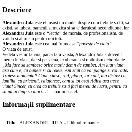
Descriere
Alexandru Jula
este el insusi un model despre cum trebuie sa fii, sa
existi, sa iubesti oamenii si muzica si sa te daruiesti neconditionat lor.
Alexandru Jula
este o
“lectie”
de morala, de profesionalism, de
vointa si altruism pentru noi toti.
Alexandru Jula
este cea mai frumoasa
“poveste de viata”.
O viata de artist.
Vedeta vesnic tanara, parca fara varsta, Alexandru Jula a dovedit
mereu in viata, dar si pe scena, exuberanta si optimism debordante.
„Ma face sa zambesc orice motiv demn de zambet. Am luat viata
asa cum e, cu bunele si cu relele. Am stiut ca voi plange si voi rade.
Traiesc momentul! Cant, citesc, rad, plang, iar cant, ma distrez cu
familia, cu prietenii, calatoresc, cant si tot asa! Adica asa trece
viata! Sincer, eu cred ca trebuie sa-ti faci mereu de lucru, pentru ca
sa nu ai timp sa mori…”
– marturisea el.
Informații suplimentare
Titlu
ALEXANDRU JULA – Ultimul romantic