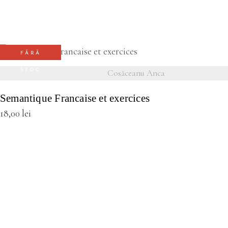
FĂRĂ
VEZI DETALII
STOC
Cosăceanu Anca
Semantique Francaise et exercices
18,00
lei