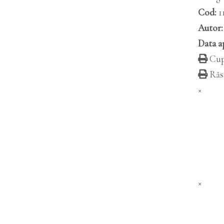
Cod:
1
Autor:
Data ap
Cup
Răsf
×
×