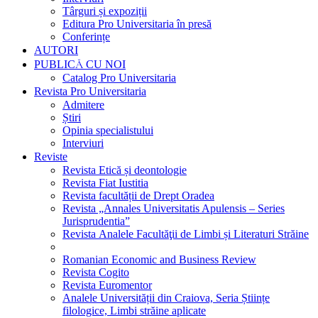
Târguri și expoziții
Editura Pro Universitaria în presă
Conferințe
AUTORI
PUBLICĂ CU NOI
Catalog Pro Universitaria
Revista Pro Universitaria
Admitere
Știri
Opinia specialistului
Interviuri
Reviste
Revista Etică și deontologie
Revista Fiat Iustitia
Revista facultății de Drept Oradea
Revista „Annales Universitatis Apulensis – Series
Jurisprudentia”
Revista Analele Facultăţii de Limbi și Literaturi Străine
Romanian Economic and Business Review
Revista Cogito
Revista Euromentor
Analele Universității din Craiova, Seria Științe
filologice, Limbi străine aplicate