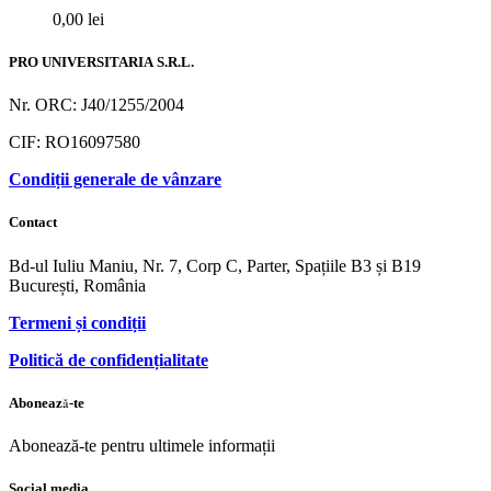
0,00
lei
PRO UNIVERSITARIA S.R.L.
Nr. ORC: J40/1255/2004
CIF: RO16097580
Condiții generale de vânzare
Contact
Bd-ul Iuliu Maniu, Nr. 7, Corp C, Parter, Spațiile B3 și B19
București, România
Termeni și condiții
Politică de confidențialitate
Abonează-te
Abonează-te pentru ultimele informații
Social media