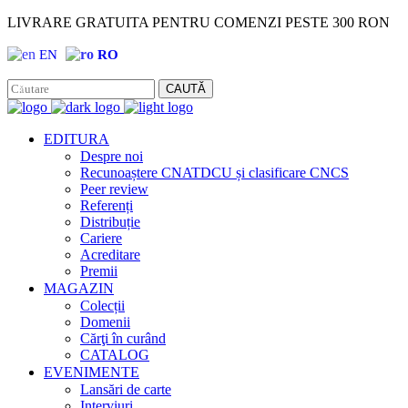
LIVRARE GRATUITA PENTRU COMENZI PESTE 300 RON
EN
RO
Facebook
Instagram
CAUTĂ
EDITURA
Despre noi
Recunoaștere CNATDCU și clasificare CNCS
Peer review
Referenți
Distribuție
Cariere
Acreditare
Premii
MAGAZIN
Colecții
Domenii
Cărţi în curând
CATALOG
EVENIMENTE
Lansări de carte
Interviuri