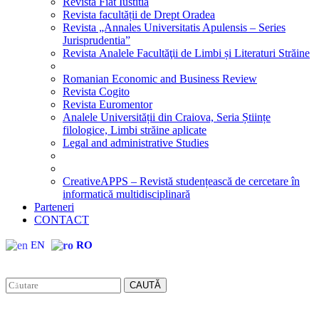
Revista Fiat Iustitia
Revista facultății de Drept Oradea
Revista „Annales Universitatis Apulensis – Series
Jurisprudentia”
Revista Analele Facultăţii de Limbi și Literaturi Străine
Romanian Economic and Business Review
Revista Cogito
Revista Euromentor
Analele Universității din Craiova, Seria Științe
filologice, Limbi străine aplicate
Legal and administrative Studies
CreativeAPPS – Revistă studențească de cercetare în
informatică multidisciplinară
Parteneri
CONTACT
EN
RO
CAUTĂ