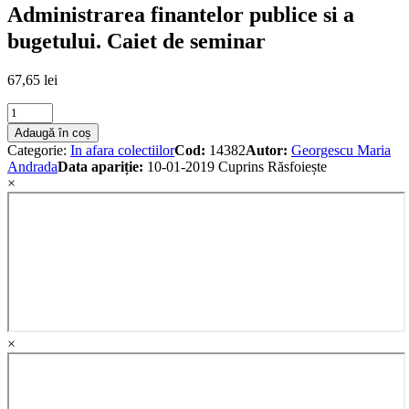
Administrarea finantelor publice si a
bugetului. Caiet de seminar
67,65
lei
Administrarea
finantelor
Adaugă în coș
publice
Categorie:
In afara colectiilor
Cod:
14382
Autor:
Georgescu Maria
si
Andrada
Data apariție:
10-01-2019
Cuprins
Răsfoiește
a
×
bugetului.
Caiet
de
seminar
quantity
×