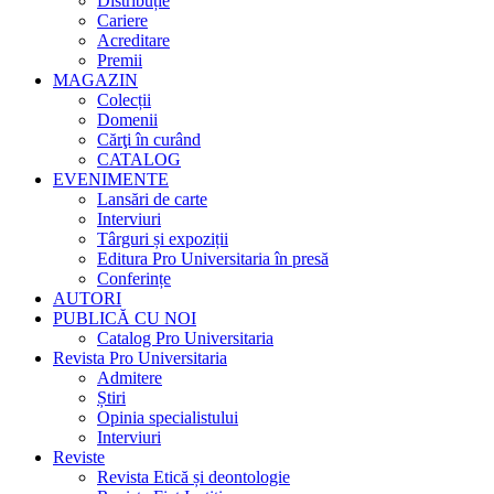
Distribuție
Cariere
Acreditare
Premii
MAGAZIN
Colecții
Domenii
Cărţi în curând
CATALOG
EVENIMENTE
Lansări de carte
Interviuri
Târguri și expoziții
Editura Pro Universitaria în presă
Conferințe
AUTORI
PUBLICĂ CU NOI
Catalog Pro Universitaria
Revista Pro Universitaria
Admitere
Știri
Opinia specialistului
Interviuri
Reviste
Revista Etică și deontologie