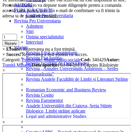
AUTORI
Prouniversitaria.ro va depune toate diligenţele pentru a comanda
PUBLICĂ CU NOI
această carte pentru tine. Un e-mail de confirmare va fi trimis la
Catalog Pro Universitaria
adresa ta de postă electronică.
Revista Pro Universitaria
Admitere
Știri
Criminalistica
Opinia specialistului
quantity
Interviuri
Rezerv
Reviste
×
Eroare!
Rezervarea nu a fost trimisă.
Revista Etică și deontologie
×
Succes!
Rezervarea a fost trimisă cu succes.
Revista Fiat Iustitia
Categorii:
Psihologie
,
Stiinte psiho-sociale
Cod:
340429
Autor:
Revista facultății de Drept Oradea
Tomiță Mihaela
Data apariție:
01-04-2013
Cuprins
Răsfoiește
Revista „Annales Universitatis Apulensis – Series
×
Jurisprudentia”
Revista Analele Facultăţii de Limbi și Literaturi Străine
Romanian Economic and Business Review
Revista Cogito
Revista Euromentor
Analele Universității din Craiova, Seria Științe
filologice, Limbi străine aplicate
Legal and administrative Studies
×