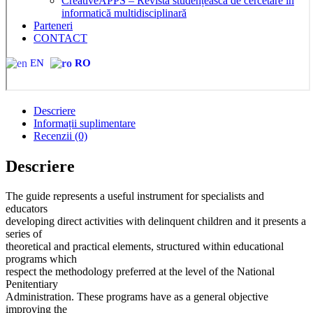
CreativeAPPS – Revistă studențească de cercetare în
informatică multidisciplinară
Parteneri
CONTACT
EN
RO
Descriere
Informații suplimentare
Recenzii (0)
Descriere
The guide represents a useful instrument for specialists and
educators
developing direct activities with delinquent children and it presents a
series of
theoretical and practical elements, structured within educational
programs which
respect the methodology preferred at the level of the National
Penitentiary
Administration. These programs have as a general objective
improving the