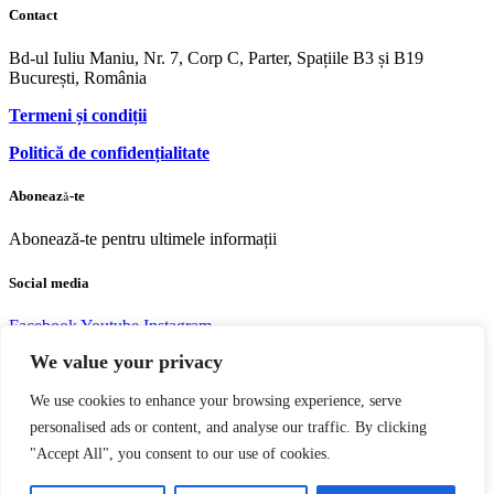
Contact
Bd-ul Iuliu Maniu, Nr. 7, Corp C, Parter, Spațiile B3 și B19
București, România
Termeni și condiții
Politică de confidențialitate
Abonează-te
Abonează-te pentru ultimele informații
Social media
Facebook
Youtube
Instagram
We value your privacy
We use cookies to enhance your browsing experience, serve
personalised ads or content, and analyse our traffic. By clicking
Copyright © 2004 – 2023 Editura acreditată CNCS | CNATDCU
"Accept All", you consent to our use of cookies.
Pro Universitaria. Toate drepturile rezervate.
Termeni si Condiţii