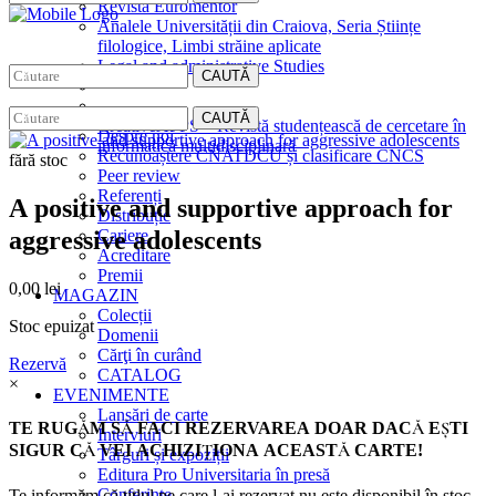
Revista Euromentor
Analele Universității din Craiova, Seria Științe
filologice, Limbi străine aplicate
Legal and administrative Studies
CAUTĂ
EDITURA
CAUTĂ
CreativeAPPS – Revistă studențească de cercetare în
Despre noi
informatică multidisciplinară
Recunoaștere CNATDCU și clasificare CNCS
fără stoc
Peer review
Referenți
A positive and supportive approach for
Distribuție
aggressive adolescents
Cariere
Acreditare
Premii
0,00
lei
MAGAZIN
Colecții
Stoc epuizat
Domenii
Cărţi în curând
Rezervă
CATALOG
×
EVENIMENTE
Lansări de carte
TE RUGĂM SĂ FACI REZERVAREA DOAR DACĂ EŞTI
Interviuri
SIGUR CĂ VEI ACHIZIŢIONA ACEASTĂ CARTE!
Târguri și expoziții
Editura Pro Universitaria în presă
Conferințe
Te informăm că titlul pe care l-ai rezervat nu este disponibil în stoc.