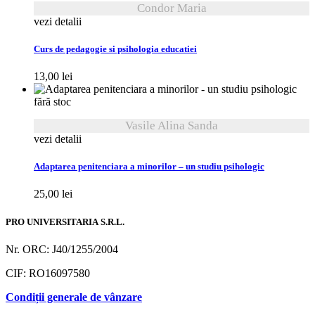
Condor Maria
vezi detalii
Curs de pedagogie si psihologia educatiei
13,00
lei
fără stoc
Vasile Alina Sanda
vezi detalii
Adaptarea penitenciara a minorilor – un studiu psihologic
25,00
lei
PRO UNIVERSITARIA S.R.L.
Nr. ORC: J40/1255/2004
CIF: RO16097580
Condiții generale de vânzare