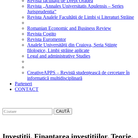
Revista facultății de Drept Oradea
Revista „Annales Universitatis Apulensis – Series
Jurisprudentia”
Revista Analele Facultăţii de Limbi și Literaturi Străine
Romanian Economic and Business Review
Revista Cogito
Revista Euromentor
Analele Universității din Craiova, Seria Științe
filologice, Limbi străine aplicate
Legal and administrative Studies
CreativeAPPS – Revistă studențească de cercetare în
informatică multidisciplinară
Parteneri
CONTACT
CAUTĂ
Investitii. Finantarea investitiilor. Teorie.