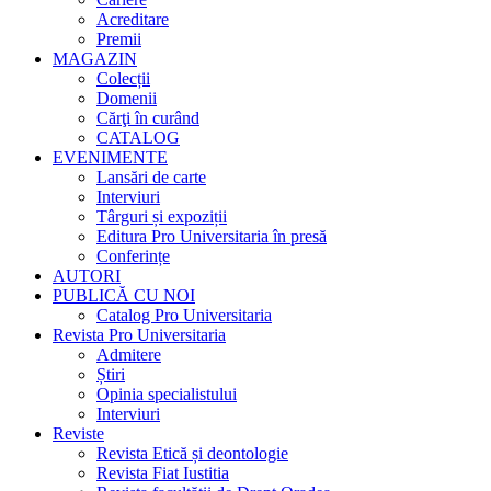
Acreditare
Premii
MAGAZIN
Colecții
Domenii
Cărţi în curând
CATALOG
EVENIMENTE
Lansări de carte
Interviuri
Târguri și expoziții
Editura Pro Universitaria în presă
Conferințe
AUTORI
PUBLICĂ CU NOI
Catalog Pro Universitaria
Revista Pro Universitaria
Admitere
Știri
Opinia specialistului
Interviuri
Reviste
Revista Etică și deontologie
Revista Fiat Iustitia