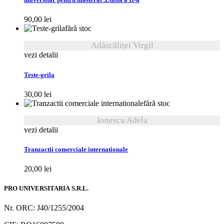
universitar pentru masterat .Editia a II-a
90,00
lei
fără stoc
Adăscăliței Virgil
vezi detalii
Teste-grila
30,00
lei
fără stoc
Ionescu Adela
vezi detalii
Tranzactii comerciale internationale
20,00
lei
PRO UNIVERSITARIA S.R.L.
Nr. ORC: J40/1255/2004