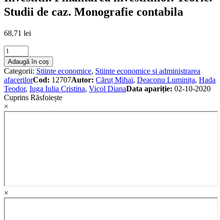
Studii de caz. Monografie contabila
68,71
lei
Investitii.
Finantarea
Adaugă în coș
investitiilor.
Categorii:
Stiinte economice
,
Stiinte economice si administrarea
Teorie.
afacerilor
Cod:
12707
Autor:
Căruț Mihai
,
Deaconu Luminița
,
Hada
Studii
Teodor
,
Iuga Iulia Cristina
,
Vicol Diana
Data apariție:
02-10-2020
de
Cuprins
Răsfoiește
caz.
×
Monografie
contabila
quantity
×