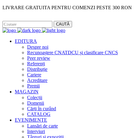
LIVRARE GRATUITA PENTRU COMENZI PESTE 300 RON
Facebook
Instagram
CAUTĂ
EDITURA
Despre noi
Recunoaștere CNATDCU și clasificare CNCS
Peer review
Referenți
Distribuție
Cariere
Acreditare
Premii
MAGAZIN
Colecții
Domenii
Cărţi în curând
CATALOG
EVENIMENTE
Lansări de carte
Interviuri
Târguri și expoziții