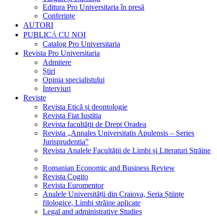
Editura Pro Universitaria în presă
Conferințe
AUTORI
PUBLICĂ CU NOI
Catalog Pro Universitaria
Revista Pro Universitaria
Admitere
Știri
Opinia specialistului
Interviuri
Reviste
Revista Etică și deontologie
Revista Fiat Iustitia
Revista facultății de Drept Oradea
Revista „Annales Universitatis Apulensis – Series
Jurisprudentia”
Revista Analele Facultăţii de Limbi și Literaturi Străine
Romanian Economic and Business Review
Revista Cogito
Revista Euromentor
Analele Universității din Craiova, Seria Științe
filologice, Limbi străine aplicate
Legal and administrative Studies