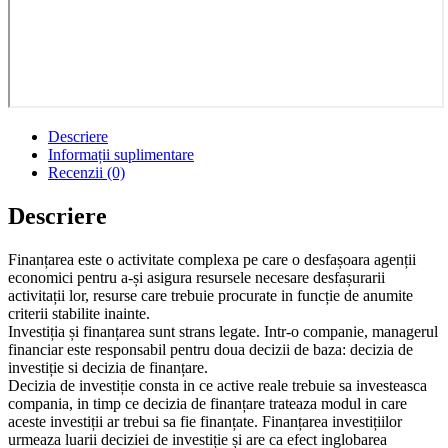
Descriere
Informații suplimentare
Recenzii (0)
Descriere
Finanțarea este o activitate complexa pe care o desfașoara agenții
economici pentru a-și asigura resursele necesare desfașurarii
activitații lor, resurse care trebuie procurate in funcție de anumite
criterii stabilite inainte.
Investiția și finanțarea sunt strans legate. Intr-o companie, managerul
financiar este responsabil pentru doua decizii de baza: decizia de
investiție si decizia de finanțare.
Decizia de investiție consta in ce active reale trebuie sa investeasca
compania, in timp ce decizia de finanțare trateaza modul in care
aceste investiții ar trebui sa fie finanțate. Finanțarea investițiilor
urmeaza luarii deciziei de investiție și are ca efect inglobarea