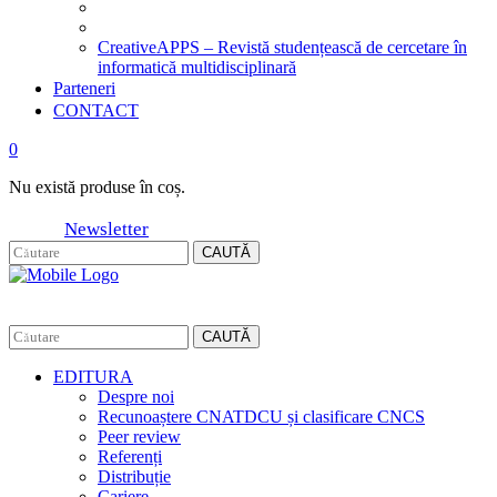
CreativeAPPS – Revistă studențească de cercetare în
informatică multidisciplinară
Parteneri
CONTACT
0
Nu există produse în coș.
Newsletter
CAUTĂ
CAUTĂ
EDITURA
Despre noi
Recunoaștere CNATDCU și clasificare CNCS
Peer review
Referenți
Distribuție
Cariere