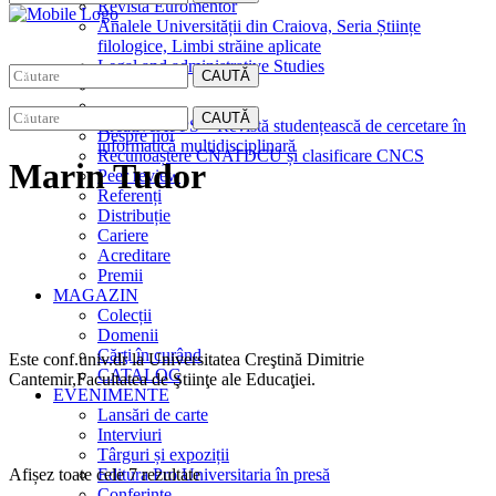
Revista Euromentor
Analele Universității din Craiova, Seria Științe
filologice, Limbi străine aplicate
Legal and administrative Studies
CAUTĂ
EDITURA
CAUTĂ
CreativeAPPS – Revistă studențească de cercetare în
Despre noi
informatică multidisciplinară
Recunoaștere CNATDCU și clasificare CNCS
Marin Tudor
Peer review
Referenți
Distribuție
Cariere
Acreditare
Premii
MAGAZIN
Colecții
Domenii
Cărţi în curând
Este conf.univ.dr la Universitatea Creştină Dimitrie
CATALOG
Cantemir,Facultatea de Ştiinţe ale Educaţiei.
EVENIMENTE
Lansări de carte
Interviuri
Târguri și expoziții
Sortat
Afișez toate cele 7 rezultate
Editura Pro Universitaria în presă
după
Conferințe