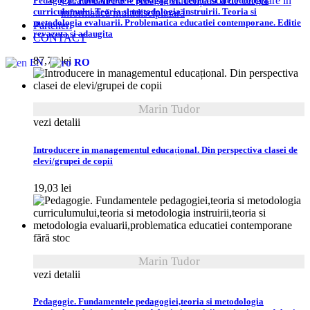
CreativeAPPS – Revistă studențească de cercetare în
Pedagogie. Fundamentele pedagogiei. Teoria si metodologia
curriculumului.Teoria si metodologia instruirii. Teoria si
informatică multidisciplinară
metodologia evaluarii. Problematica educatiei contemporane. Editie
Parteneri
revazuta si adaugita
CONTACT
87,75
lei
EN
RO
Marin Tudor
vezi detalii
Introducere in managementul educațional. Din perspectiva clasei de
elevi/grupei de copii
19,03
lei
fără stoc
Marin Tudor
vezi detalii
Pedagogie. Fundamentele pedagogiei,teoria si metodologia