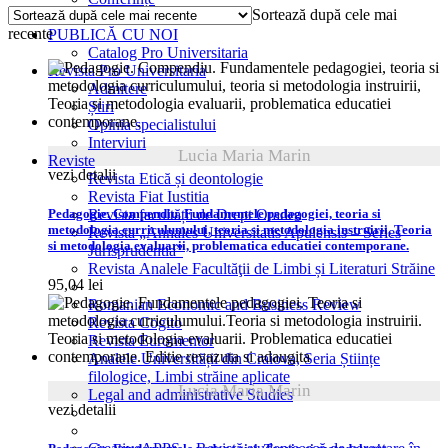
Sortează după cele mai
cele
AUTORI
recente
mai
PUBLICĂ CU NOI
recente
Catalog Pro Universitaria
Revista Pro Universitaria
Admitere
Știri
Opinia specialistului
Interviuri
Lucia Maria Marin
Reviste
vezi detalii
Revista Etică și deontologie
Revista Fiat Iustitia
Pedagogie. Compendiu. Fundamentele pedagogiei, teoria si
Revista facultății de Drept Oradea
metodologia curriculumului, teoria si metodologia instruirii, Teoria
Revista „Annales Universitatis Apulensis – Series
si metodologia evaluarii, problematica educatiei contemporane.
Jurisprudentia”
Revista Analele Facultăţii de Limbi și Literaturi Străine
95,04
lei
Romanian Economic and Business Review
Revista Cogito
Revista Euromentor
Analele Universității din Craiova, Seria Științe
filologice, Limbi străine aplicate
Lucia Maria Marin
Legal and administrative Studies
vezi detalii