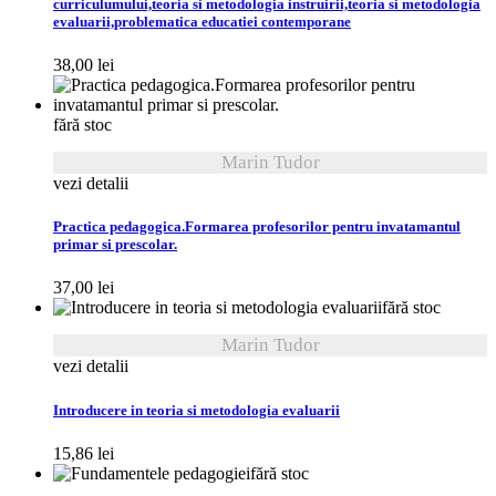
curriculumului,teoria si metodologia instruirii,teoria si metodologia
evaluarii,problematica educatiei contemporane
38,00
lei
fără stoc
Marin Tudor
vezi detalii
Practica pedagogica.Formarea profesorilor pentru invatamantul
primar si prescolar.
37,00
lei
fără stoc
Marin Tudor
vezi detalii
Introducere in teoria si metodologia evaluarii
15,86
lei
fără stoc