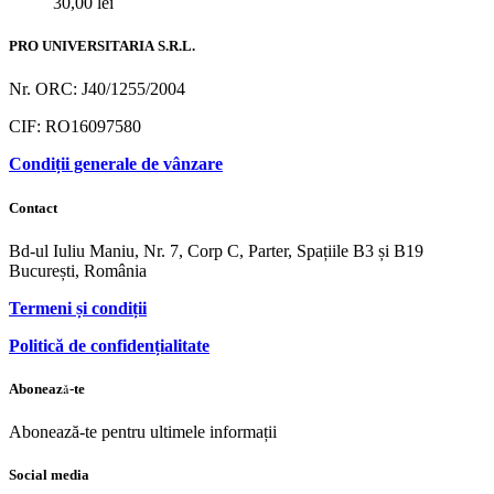
30,00
lei
PRO UNIVERSITARIA S.R.L.
Nr. ORC: J40/1255/2004
CIF: RO16097580
Condiții generale de vânzare
Contact
Bd-ul Iuliu Maniu, Nr. 7, Corp C, Parter, Spațiile B3 și B19
București, România
Termeni și condiții
Politică de confidențialitate
Abonează-te
Abonează-te pentru ultimele informații
Social media