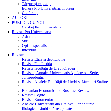
Târguri și expoziții
Editura Pro Universitaria în presă
Conferințe
AUTORI
PUBLICĂ CU NOI
Catalog Pro Universitaria
Revista Pro Universitaria
Admitere
Știri
Opinia specialistului
Interviuri
Reviste
Revista Etică și deontologie
Revista Fiat Iustitia
Revista facultății de Drept Oradea
Revista „Annales Universitatis Apulensis – Series
Jurisprudentia”
Revista Analele Facultăţii de Limbi și Literaturi Străine
Romanian Economic and Business Review
Revista Cogito
Revista Euromentor
Analele Universității din Craiova, Seria Științe
filologice, Limbi străine aplicate