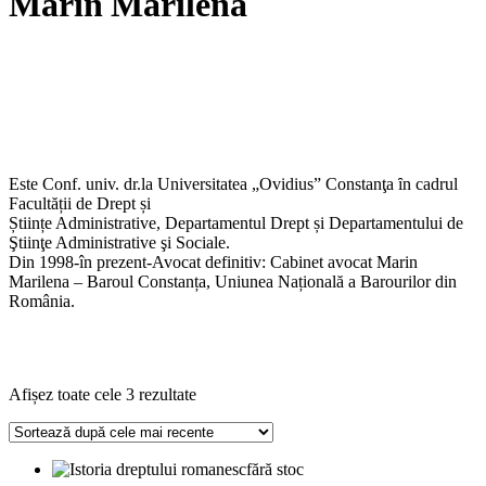
Marin Marilena
Este Conf. univ. dr.la Universitatea „Ovidius” Constanţa ȋn cadrul
Facultății de Drept și
Științe Administrative, Departamentul Drept și Departamentului de
Ştiinţe Administrative şi Sociale.
Din 1998-în prezent-Avocat definitiv: Cabinet avocat Marin
Marilena – Baroul Constanța, Uniunea Națională a Barourilor din
România.
Sortat
Afișez toate cele 3 rezultate
după
cele
mai
fără stoc
recente