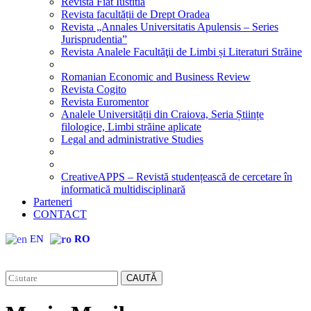
Revista Fiat Iustitia
Revista facultății de Drept Oradea
Revista „Annales Universitatis Apulensis – Series
Jurisprudentia”
Revista Analele Facultăţii de Limbi și Literaturi Străine
Romanian Economic and Business Review
Revista Cogito
Revista Euromentor
Analele Universității din Craiova, Seria Științe
filologice, Limbi străine aplicate
Legal and administrative Studies
CreativeAPPS – Revistă studențească de cercetare în
informatică multidisciplinară
Parteneri
CONTACT
EN
RO
CAUTĂ