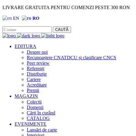
LIVRARE GRATUITA PENTRU COMENZI PESTE 300 RON
EN
RO
Facebook
Instagram
CAUTĂ
EDITURA
Despre noi
Recunoaștere CNATDCU și clasificare CNCS
Peer review
Referenți
Distribuție
Cariere
Acreditare
Premii
MAGAZIN
Colecții
Domenii
Cărţi în curând
CATALOG
EVENIMENTE
Lansări de carte
Interviuri