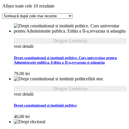
Sortat
Afișez toate cele 10 rezultate
după
cele
mai
recente
Dragne Luminița
vezi detalii
Drept constitutional si institutii politice. Curs universitar pentru
Administratie publica. Editia a II-a,revazuta si adaugita
79,00
lei
fără stoc
Dragne Luminița
vezi detalii
Drept constitutional si institutii politice
40,00
lei