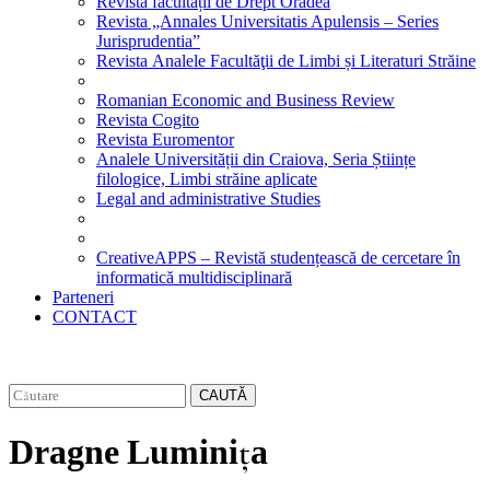
Revista facultății de Drept Oradea
Revista „Annales Universitatis Apulensis – Series
Jurisprudentia”
Revista Analele Facultăţii de Limbi și Literaturi Străine
Romanian Economic and Business Review
Revista Cogito
Revista Euromentor
Analele Universității din Craiova, Seria Științe
filologice, Limbi străine aplicate
Legal and administrative Studies
CreativeAPPS – Revistă studențească de cercetare în
informatică multidisciplinară
Parteneri
CONTACT
CAUTĂ
Dragne Luminița