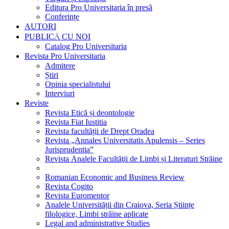
Editura Pro Universitaria în presă
Conferințe
AUTORI
PUBLICĂ CU NOI
Catalog Pro Universitaria
Revista Pro Universitaria
Admitere
Știri
Opinia specialistului
Interviuri
Reviste
Revista Etică și deontologie
Revista Fiat Iustitia
Revista facultății de Drept Oradea
Revista „Annales Universitatis Apulensis – Series
Jurisprudentia”
Revista Analele Facultăţii de Limbi și Literaturi Străine
Romanian Economic and Business Review
Revista Cogito
Revista Euromentor
Analele Universității din Craiova, Seria Științe
filologice, Limbi străine aplicate
Legal and administrative Studies