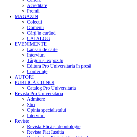
Acreditare
Premii
MAGAZIN
Colecții
Domenii
Cărţi în curând
CATALOG
EVENIMENTE
Lansări de carte
Interviuri
Târguri și expoziții
Editura Pro Universitaria în presă
Conferințe
AUTORI
PUBLICĂ CU NOI
Catalog Pro Universitaria
Revista Pro Universitaria
Admitere
Știri
Opinia specialistului
Interviuri
Reviste
Revista Etică și deontologie
Revista Fiat Iustitia