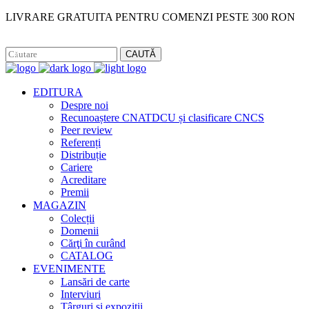
LIVRARE GRATUITA PENTRU COMENZI PESTE 300 RON
Facebook
Instagram
CAUTĂ
EDITURA
Despre noi
Recunoaștere CNATDCU și clasificare CNCS
Peer review
Referenți
Distribuție
Cariere
Acreditare
Premii
MAGAZIN
Colecții
Domenii
Cărţi în curând
CATALOG
EVENIMENTE
Lansări de carte
Interviuri
Târguri și expoziții