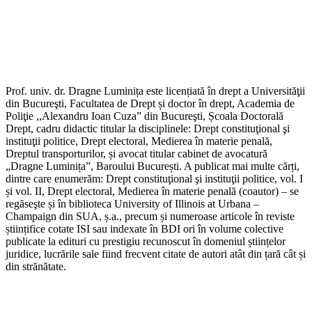
Prof. univ. dr. Dragne Luminița este licențiată în drept a Universităţii
din Bucureşti, Facultatea de Drept și doctor în drept, Academia de
Poliţie ,,Alexandru Ioan Cuza” din Bucureşti, Școala Doctorală
Drept, cadru didactic titular la disciplinele: Drept constituţional şi
instituţii politice, Drept electoral, Medierea în materie penală,
Dreptul transporturilor, și avocat titular cabinet de avocatură
„Dragne Luminița”, Baroului București. A publicat mai multe cărți,
dintre care enumerăm: Drept constituţional şi instituţii politice, vol. I
și vol. II, Drept electoral, Medierea în materie penală (coautor) – se
regăseşte și în biblioteca University of Illinois at Urbana –
Champaign din SUA, ș.a., precum și numeroase articole în reviste
științifice cotate ISI sau indexate în BDI ori în volume colective
publicate la edituri cu prestigiu recunoscut în domeniul științelor
juridice, lucrările sale fiind frecvent citate de autori atât din țară cât și
din strănătate.