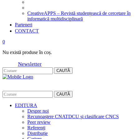
CreativeAPPS – Revistă studențească de cercetare în
informatică multidisciplinară
Parteneri
CONTACT
0
Nu există produse în coș.
Newsletter
CAUTĂ
CAUTĂ
EDITURA
Despre noi
Recunoaștere CNATDCU și clasificare CNCS
Peer review
Referenți
Distribuție
Cariere