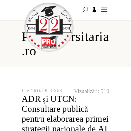
Prouniversitaria
.ro
Vizualizări:
510
5 APRILIE 2022
ADR și UTCN:
Consultare publică
pentru elaborarea primei
strategii naționale de AI