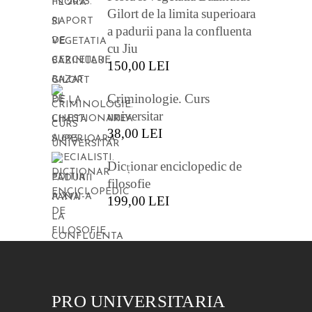
Gilort de la limita superioara
a padurii pana la confluenta
cu Jiu
150,00
LEI
Criminologie. Curs
universitar
38,00
LEI
Dicționar enciclopedic de
filosofie
199,00
LEI
PRO UNIVERSITARIA