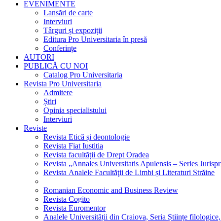
EVENIMENTE
Lansări de carte
Interviuri
Târguri și expoziții
Editura Pro Universitaria în presă
Conferințe
AUTORI
PUBLICĂ CU NOI
Catalog Pro Universitaria
Revista Pro Universitaria
Admitere
Știri
Opinia specialistului
Interviuri
Reviste
Revista Etică și deontologie
Revista Fiat Iustitia
Revista facultății de Drept Oradea
Revista „Annales Universitatis Apulensis – Series Jurisp
Revista Analele Facultăţii de Limbi și Literaturi Străine
Romanian Economic and Business Review
Revista Cogito
Revista Euromentor
Analele Universității din Craiova, Seria Științe filologice,