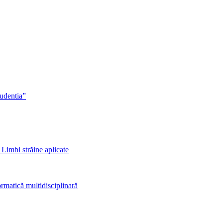
rudentia”
 Limbi străine aplicate
rmatică multidisciplinară