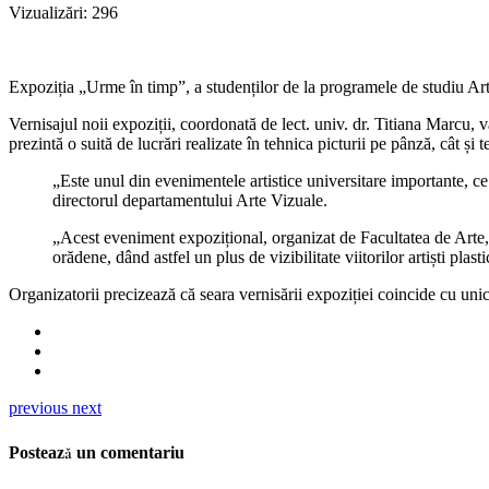
Vizualizări:
296
Expoziția „Urme în timp”, a studenților de la programele de studiu Arte 
Vernisajul noii expoziții, coordonată de lect. univ. dr. Titiana Marcu,
prezintă o suită de lucrări realizate în tehnica picturii pe pânză, cât și 
„Este unul din evenimentele artistice universitare importante, c
directorul departamentului Arte Vizuale.
„Acest eveniment expozițional, organizat de Facultatea de Arte,
orădene, dând astfel un plus de vizibilitate viitorilor artiști plast
Organizatorii precizează că seara vernisării expoziției coincide cu unicu
previous
next
Postează un comentariu