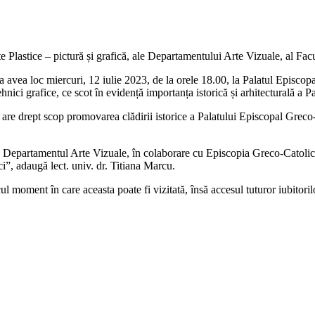
Plastice – pictură și grafică, ale Departamentului Arte Vizuale, al Facul
 va avea loc miercuri, 12 iulie 2023, de la orele 18.00, la Palatul Epis
tehnici grafice, ce scot în evidență importanța istorică și arhitecturală a P
e are drept scop promovarea clădirii istorice a Palatului Episcopal Greco
 Departamentul Arte Vizuale, în colaborare cu Episcopia Greco-Catolică 
ici”, adaugă lect. univ. dr. Titiana Marcu.
l moment în care aceasta poate fi vizitată, însă accesul tuturor iubitorilo