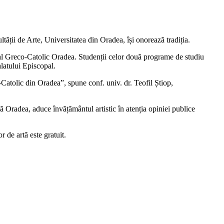
tății de Arte, Universitatea din Oradea, își onorează tradiția.
copal Greco-Catolic Oradea. Studenții celor două programe de studiu
alatului Episcopal.
-Catolic din Oradea”, spune conf. univ. dr. Teofil Știop,
Oradea, aduce învățământul artistic în atenția opiniei publice
r de artă este gratuit.