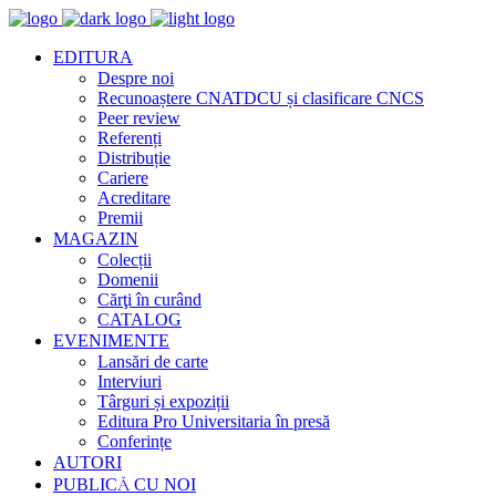
EDITURA
Despre noi
Recunoaștere CNATDCU și clasificare CNCS
Peer review
Referenți
Distribuție
Cariere
Acreditare
Premii
MAGAZIN
Colecții
Domenii
Cărţi în curând
CATALOG
EVENIMENTE
Lansări de carte
Interviuri
Târguri și expoziții
Editura Pro Universitaria în presă
Conferințe
AUTORI
PUBLICĂ CU NOI