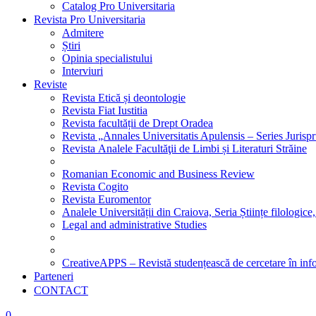
Catalog Pro Universitaria
Revista Pro Universitaria
Admitere
Știri
Opinia specialistului
Interviuri
Reviste
Revista Etică și deontologie
Revista Fiat Iustitia
Revista facultății de Drept Oradea
Revista „Annales Universitatis Apulensis – Series Jurisp
Revista Analele Facultăţii de Limbi și Literaturi Străine
Romanian Economic and Business Review
Revista Cogito
Revista Euromentor
Analele Universității din Craiova, Seria Științe filologice,
Legal and administrative Studies
CreativeAPPS – Revistă studențească de cercetare în info
Parteneri
CONTACT
0