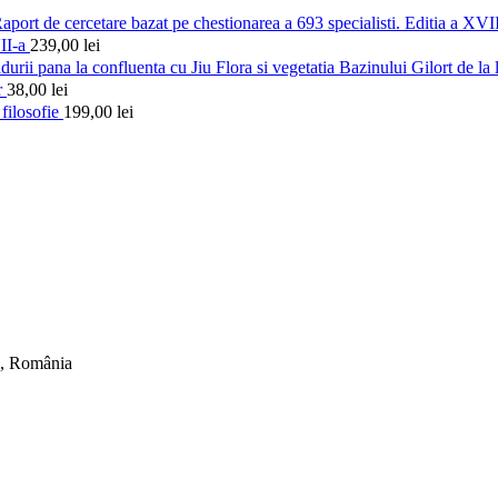
II-a
239,00
lei
Flora si vegetatia Bazinului Gilort de la 
r
38,00
lei
filosofie
199,00
lei
ti, România