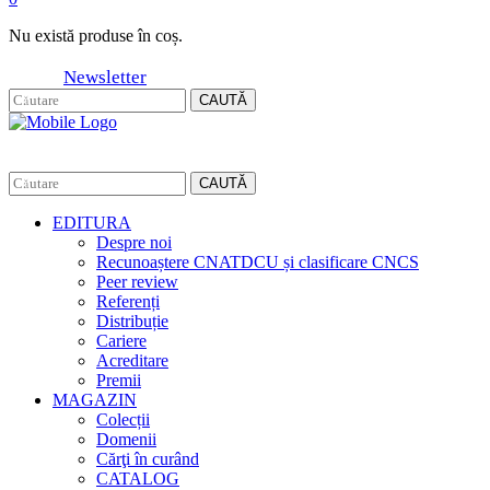
Nu există produse în coș.
Newsletter
CAUTĂ
CAUTĂ
EDITURA
Despre noi
Recunoaștere CNATDCU și clasificare CNCS
Peer review
Referenți
Distribuție
Cariere
Acreditare
Premii
MAGAZIN
Colecții
Domenii
Cărţi în curând
CATALOG