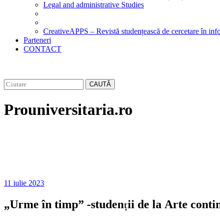
Legal and administrative Studies
CreativeAPPS – Revistă studențească de cercetare în info
Parteneri
CONTACT
CAUTĂ
Prouniversitaria.ro
11 iulie 2023
„Urme în timp” -studenții de la Arte conti