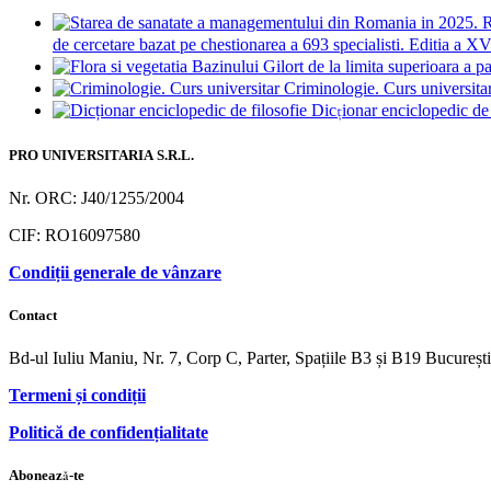
de cercetare bazat pe chestionarea a 693 specialisti. Editia a XV
Criminologie. Curs universita
Dicționar enciclopedic de 
PRO UNIVERSITARIA S.R.L.
Nr. ORC: J40/1255/2004
CIF: RO16097580
Condiții generale de vânzare
Contact
Bd-ul Iuliu Maniu, Nr. 7, Corp C, Parter, Spațiile B3 și B19 Bucureș
Termeni și condiții
Politică de confidențialitate
Abonează-te