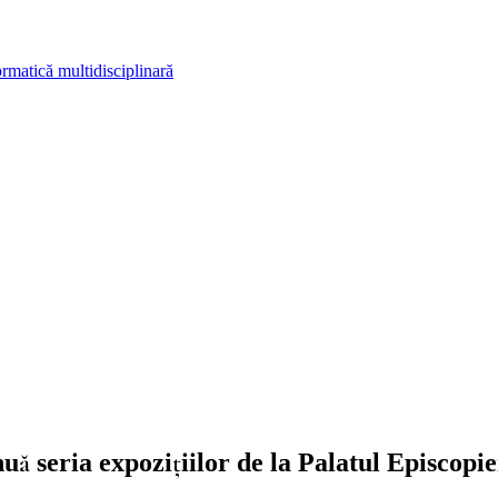
rmatică multidisciplinară
nuă seria expozițiilor de la Palatul Episcop