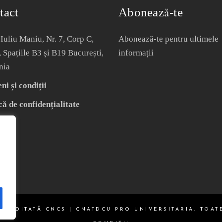
tact
Abonează-te
Iuliu Maniu, Nr. 7, Corp C,
Abonează-te pentru ultimele
, Spațiile B3 și B19 București,
informații
nia
i și condiții
că de confidențialitate
ACREDITATĂ CNCS | CNATDCU PRO UNIVERSITARIA. TOAT