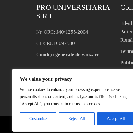
PRO UNIVERSITARIA
Con
S.R.L.
Bd-ul 
Parter
Nr. ORC: J40/1255/2004
Româ
CIF: RO16097580
Termen
Condiții generale de vânzare
Politi
We value your privacy
We use cookies to enhance your browsing experience, serve
personalised ads or content, and analyse our traffic. By clicking
"Accept All", you consent to our use of cookies.
Customise
Reject All
Accept All
COPYRIGHT © 2004 – 2023 EDITURA 