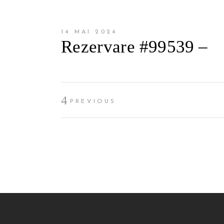
14 MAI 2024
Rezervare #99539 –
PREVIOUS