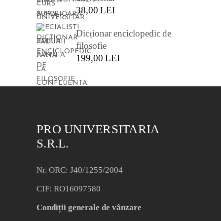
38,00
LEI
Dicționar enciclopedic de
filosofie
199,00
LEI
PRO UNIVERSITARIA
S.R.L.
Nr. ORC: J40/1255/2004
CIF: RO16097580
Condiții generale de vânzare